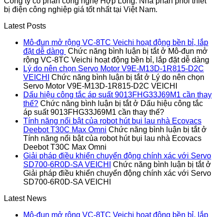
Công ty cổ phần công nghệ Hợp Long. Nhà phân phối thiết
bị điện công nghiệp giá tốt nhất tại Việt Nam.
Latest Posts
Mô-đun mở rộng VC-8TC Veichi hoạt động bền bỉ, lắp
đặt dễ dàng
Chức năng bình luận bị tắt
ở Mô-đun mở
rộng VC-8TC Veichi hoạt động bền bỉ, lắp đặt dễ dàng
Lý do nên chọn Servo Motor V9E-M13D-1R815-D2C
VEICHI
Chức năng bình luận bị tắt
ở Lý do nên chọn
Servo Motor V9E-M13D-1R815-D2C VEICHI
Dấu hiệu công tắc áp suất 9013FHG33J69M1 cần thay
thế?
Chức năng bình luận bị tắt
ở Dấu hiệu công tắc
áp suất 9013FHG33J69M1 cần thay thế?
Tính năng nổi bật của robot hút bụi lau nhà Ecovacs
Deebot T30C Max Omni
Chức năng bình luận bị tắt
ở
Tính năng nổi bật của robot hút bụi lau nhà Ecovacs
Deebot T30C Max Omni
Giải pháp điều khiển chuyển động chính xác với Servo
SD700-6R0D-SA VEICHI
Chức năng bình luận bị tắt
ở
Giải pháp điều khiển chuyển động chính xác với Servo
SD700-6R0D-SA VEICHI
Latest News
Mô-đun mở rộng VC-8TC Veichi hoạt động bền bỉ, lắp