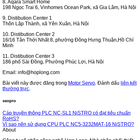
8. Aqara Smart Home
198 Ngọc Trai 6, Vinhomes Ocean Park, xã Gia Lâm, Hà Nội
9. Distibution Center 1
Thôn Lập Thành, xã Yên Xuân, Hà Nội
10. Distibution Center 2
16/16 Tân Thới Nhất 8, phường Đông Hưng Thuận,Hồ Chí
Minh
11. Distibution Center 3
186 phố Sài Đồng, Phường Phúc Lợi, Hà Nội
Email:
info@hoplong.com
Bài viết này được đăng trong
Motor Servo
. Đánh dấu
liên kết
thường trực
.
seopro
Cáp truyền thông PLC NC-SL1 NiSTRO có đạt tiêu chuẩn
RoHS?
Vì sao nên sử dụng CPU PLC NC5-3232MAT-16 NiSTRO?
About