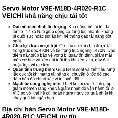
Servo Motor V9E-M18D-4R020-R1C
VEICHI khả năng chịu tải tốt
Dải mô-men đỉnh ấn tượng
: Khả năng bù tải tối đa
lên tới 47.75 N.m giúp động cơ tăng tốc nhanh, không
bị đuối sức hoặc sụt áp khi hệ thống gặp tải nặng đột
ngột.
Chịu lực trục vượt trội
: Cơ cấu cơ khí chịu được tải
trọng trục dọc 490N và tải trọng trục ngang 1470N. Đặc
điểm này giúp bảo vệ vòng bi quay ổn định, giảm mài
mòn cơ học và kéo dài tuổi thọ khi kéo xích, dây đai
hoặc trục vít me lớn.
Quán tính trung bình
: Giúp kiểm soát và triệt tiêu rung
lắc cực tốt khi mang tải nặng di chuyển ở tốc độ cao,
đảm bảo độ chính xác vị trí tuyệt đối.
Mạch từ công nghệ mới
: Thiết kế tối ưu từ tính giúp
giảm momen răng khế và giảm nhiệt độ vận hành từ 2-
4°C so với thế hệ cũ, ngăn ngừa nguy cơ quá nhiệt khi
chạy quá tải ngắn hạn
Địa chỉ bán Servo Motor V9E-M18D-
4R020-R1C VEICHI uy tín