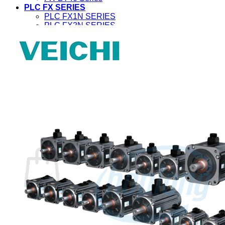
PLC FX SERIES
PLC FX1N SERIES
PLC FX2N SERIES
PLC FX3G SERIES
PLC FX3GE SERIES
PLC FX3U SERIES
SERVO AMPLIFIER
SERVO MR-J2S
SERVO MR-J4
Kinh nghiệm
Tìm kiếm:
0
Giỏ hàng
Chưa có sản phẩm trong giỏ hàng.
Quay trở lại cửa hàng