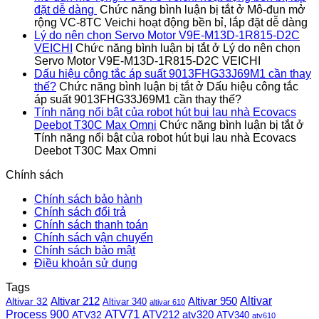
đặt dễ dàng
Chức năng bình luận bị tắt
ở Mô-đun mở
rộng VC-8TC Veichi hoạt động bền bỉ, lắp đặt dễ dàng
Lý do nên chọn Servo Motor V9E-M13D-1R815-D2C
VEICHI
Chức năng bình luận bị tắt
ở Lý do nên chọn
Servo Motor V9E-M13D-1R815-D2C VEICHI
Dấu hiệu công tắc áp suất 9013FHG33J69M1 cần thay
thế?
Chức năng bình luận bị tắt
ở Dấu hiệu công tắc
áp suất 9013FHG33J69M1 cần thay thế?
Tính năng nổi bật của robot hút bụi lau nhà Ecovacs
Deebot T30C Max Omni
Chức năng bình luận bị tắt
ở
Tính năng nổi bật của robot hút bụi lau nhà Ecovacs
Deebot T30C Max Omni
Chính sách
Chính sách bảo hành
Chính sách đổi trả
Chính sách thanh toán
Chính sách vận chuyển
Chính sách bảo mật
Điều khoản sử dụng
Tags
Altivar
Altivar 212
Altivar 32
Altivar 950
Altivar 340
altivar 610
Process 900
ATV71
ATV212
ATV32
atv320
ATV340
atv610