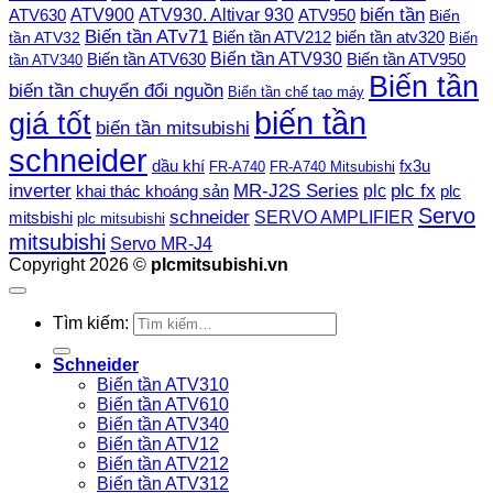
ATV900
ATV930. Altivar 930
biến tần
ATV630
ATV950
Biến
Biến tần ATv71
Biến tần ATV212
tần ATV32
biến tần atv320
Biến
Biến tần ATV930
Biến tần ATV630
Biến tần ATV950
tần ATV340
Biến tần
biến tần chuyển đổi nguồn
Biến tần chế tạo máy
biến tần
giá tốt
biến tần mitsubishi
schneider
dầu khí
fx3u
FR-A740
FR-A740 Mitsubishi
plc fx
inverter
MR-J2S Series
khai thác khoáng sản
plc
plc
Servo
schneider
SERVO AMPLIFIER
mitsbishi
plc mitsubishi
mitsubishi
Servo MR-J4
Copyright 2026 ©
plcmitsubishi.vn
Tìm kiếm:
Schneider
Biến tần ATV310
Biến tần ATV610
Biến tần ATV340
Biến tần ATV12
Biến tần ATV212
Biến tần ATV312