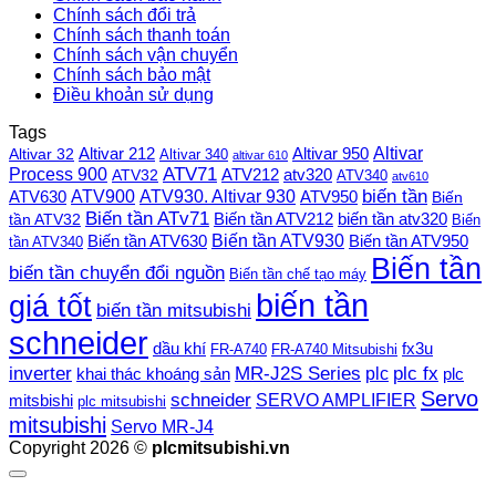
Chính sách đổi trả
Chính sách thanh toán
Chính sách vận chuyển
Chính sách bảo mật
Điều khoản sử dụng
Tags
Altivar
Altivar 212
Altivar 32
Altivar 950
Altivar 340
altivar 610
Process 900
ATV71
ATV212
ATV32
atv320
ATV340
atv610
ATV900
ATV930. Altivar 930
biến tần
ATV630
ATV950
Biến
Biến tần ATv71
Biến tần ATV212
tần ATV32
biến tần atv320
Biến
Biến tần ATV930
Biến tần ATV630
Biến tần ATV950
tần ATV340
Biến tần
biến tần chuyển đổi nguồn
Biến tần chế tạo máy
biến tần
giá tốt
biến tần mitsubishi
schneider
dầu khí
fx3u
FR-A740
FR-A740 Mitsubishi
plc fx
inverter
MR-J2S Series
khai thác khoáng sản
plc
plc
Servo
schneider
SERVO AMPLIFIER
mitsbishi
plc mitsubishi
mitsubishi
Servo MR-J4
Copyright 2026 ©
plcmitsubishi.vn