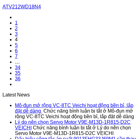
ATV212WD18N4
1
2
3
4
5
6
7
…
34
35
36
Latest News
Mô-đun mở rộng VC-8TC Veichi hoạt động bền bỉ, lắp
đặt dễ dàng
Chức năng bình luận bị tắt
ở Mô-đun mở
rộng VC-8TC Veichi hoạt động bền bỉ, lắp đặt dễ dàng
Lý do nên chọn Servo Motor V9E-M13D-1R815-D2C
VEICHI
Chức năng bình luận bị tắt
ở Lý do nên chọn
Servo Motor V9E-M13D-1R815-D2C VEICHI
Dấu hiệu công tắc áp suất 9013FHG33J69M1 cần thay