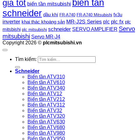
biến tần
giá tốt
biến tần mitsubishi
schneider
dầu khí
fx3u
FR-A740
FR-A740 Mitsubishi
plc fx
inverter
MR-J2S Series
khai thác khoáng sản
plc
plc
Servo
schneider
SERVO AMPLIFIER
mitsbishi
plc mitsubishi
mitsubishi
Servo MR-J4
Copyright 2026 ©
plcmitsubishi.vn
Tìm kiếm:
Schneider
Biến tần ATV310
Biến tần ATV610
Biến tần ATV340
Biến tần ATV12
Biến tần ATV212
Biến tần ATV312
Biến tần ATV32
Biến tần ATV320
Biến tần ATV630
Biến tần ATV680
Biến tần ATV980
Biến tần ATV950