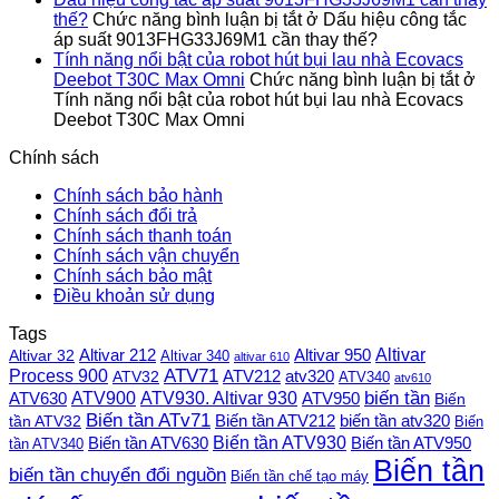
thế?
Chức năng bình luận bị tắt
ở Dấu hiệu công tắc
áp suất 9013FHG33J69M1 cần thay thế?
Tính năng nổi bật của robot hút bụi lau nhà Ecovacs
Deebot T30C Max Omni
Chức năng bình luận bị tắt
ở
Tính năng nổi bật của robot hút bụi lau nhà Ecovacs
Deebot T30C Max Omni
Chính sách
Chính sách bảo hành
Chính sách đổi trả
Chính sách thanh toán
Chính sách vận chuyển
Chính sách bảo mật
Điều khoản sử dụng
Tags
Altivar
Altivar 212
Altivar 32
Altivar 950
Altivar 340
altivar 610
Process 900
ATV71
ATV212
ATV32
atv320
ATV340
atv610
ATV900
ATV930. Altivar 930
biến tần
ATV630
ATV950
Biến
Biến tần ATv71
Biến tần ATV212
tần ATV32
biến tần atv320
Biến
Biến tần ATV930
Biến tần ATV630
Biến tần ATV950
tần ATV340
Biến tần
biến tần chuyển đổi nguồn
Biến tần chế tạo máy