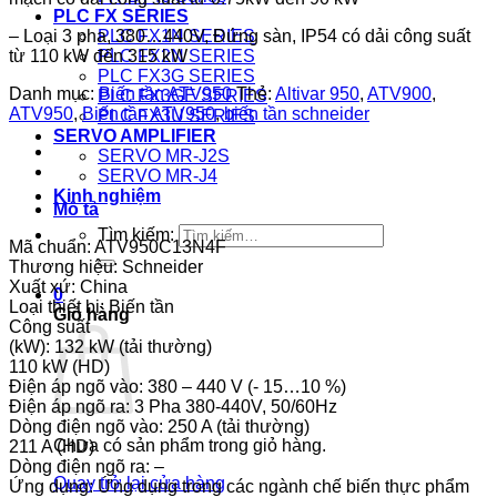
PLC FX SERIES
– Loại 3 pha, 380…440V, Đứng sàn, IP54 có dải công suất
PLC FX1N SERIES
từ 110 kW đến 315 kW
PLC FX2N SERIES
PLC FX3G SERIES
Danh mục:
Biến tần ATV950
Thẻ:
Altivar 950
,
ATV900
,
PLC FX3GE SERIES
ATV950
,
Biến tần ATV950
,
biến tần schneider
PLC FX3U SERIES
SERVO AMPLIFIER
SERVO MR-J2S
SERVO MR-J4
Kinh nghiệm
Mô tả
Tìm kiếm:
Mã chuẩn: ATV950C13N4F
Thương hiệu: Schneider
Xuất xứ: China
0
Loại thiết bị: Biến tần
Giỏ hàng
Công suất
(kW): 132 kW (tải thường)
110 kW (HD)
Điện áp ngõ vào: 380 – 440 V (- 15…10 %)
Điện áp ngõ ra: 3 Pha 380-440V, 50/60Hz
Dòng điện ngõ vào: 250 A (tải thường)
Chưa có sản phẩm trong giỏ hàng.
211 A (HD)
Dòng điện ngõ ra: –
Quay trở lại cửa hàng
Ứng dụng: Ứng dụng trong các ngành chế biến thực phẩm