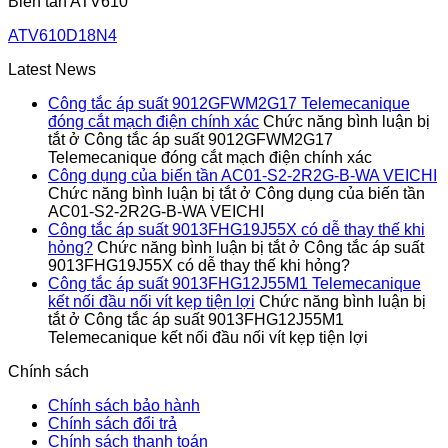
Biến tần ATV610
ATV610D18N4
Latest News
Công tắc áp suất 9012GFWM2G17 Telemecanique
đóng cắt mạch điện chính xác
Chức năng bình luận bị
tắt
ở Công tắc áp suất 9012GFWM2G17
Telemecanique đóng cắt mạch điện chính xác
Công dụng của biến tần AC01-S2-2R2G-B-WA VEICHI
Chức năng bình luận bị tắt
ở Công dụng của biến tần
AC01-S2-2R2G-B-WA VEICHI
Công tắc áp suất 9013FHG19J55X có dễ thay thế khi
hỏng?
Chức năng bình luận bị tắt
ở Công tắc áp suất
9013FHG19J55X có dễ thay thế khi hỏng?
Công tắc áp suất 9013FHG12J55M1 Telemecanique
kết nối đầu nối vít kẹp tiện lợi
Chức năng bình luận bị
tắt
ở Công tắc áp suất 9013FHG12J55M1
Telemecanique kết nối đầu nối vít kẹp tiện lợi
Chính sách
Chính sách bảo hành
Chính sách đổi trả
Chính sách thanh toán