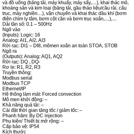
và đồ uống (băng tải, máy khuấy, máy sấy,…), khai thác mỏ,
khoáng sản và kim loại (băng tải, gầu tháo liệu/cầu rải, cẩu
trục, máy nghiền…), vận chuyển và khai thác dầu khí (bơm
điện chìm ly tâm, bơm cột cần và bơm trục xoắn,…),…
Dải tần số: 0.1 – 500Hz
Ngõ vào
(Inputs): Logic: 16
Analog: AI1, AI2, AI3
Rời rạc: DI1 – DI8, mômen xoắn an toàn STOA, STOB
Ngõ ra
(Outputs): Analog: AQ1, AQ2
Rời rạc: DQ , DQ-
Rơ le: R1, R2, R3
Truyền thông:
Modbus serial
Modbus TCP
Ethernet/IP
Hệ thống làm mát: Forced convection
Mô men khởi động: –
Khả năng quá tải: –
Cài đặt thời gian tăng tốc / giảm tốc: –
Phanh hãm: By DC injection
Phụ kiện/ Thiết bị mở rộng: –
Cấp bảo vệ: IP54
Kích thước