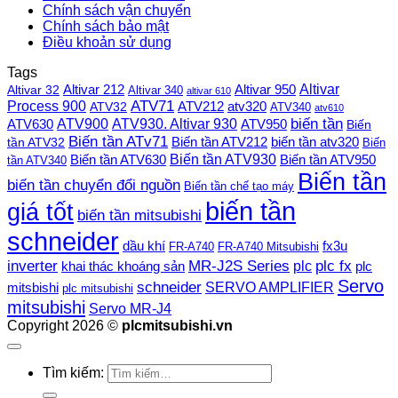
Chính sách vận chuyển
Chính sách bảo mật
Điều khoản sử dụng
Tags
Altivar
Altivar 212
Altivar 32
Altivar 950
Altivar 340
altivar 610
Process 900
ATV71
ATV212
ATV32
atv320
ATV340
atv610
ATV900
ATV930. Altivar 930
biến tần
ATV630
ATV950
Biến
Biến tần ATv71
Biến tần ATV212
tần ATV32
biến tần atv320
Biến
Biến tần ATV930
Biến tần ATV630
Biến tần ATV950
tần ATV340
Biến tần
biến tần chuyển đổi nguồn
Biến tần chế tạo máy
biến tần
giá tốt
biến tần mitsubishi
schneider
dầu khí
fx3u
FR-A740
FR-A740 Mitsubishi
plc fx
inverter
MR-J2S Series
khai thác khoáng sản
plc
plc
Servo
schneider
SERVO AMPLIFIER
mitsbishi
plc mitsubishi
mitsubishi
Servo MR-J4
Copyright 2026 ©
plcmitsubishi.vn
Tìm kiếm: