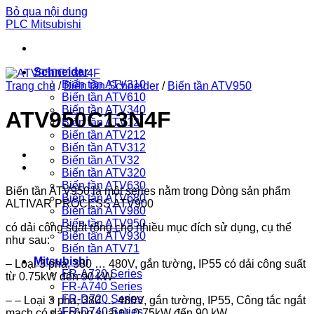
Bỏ qua nội dung
PLC Mitsubishi
Schneider
Biến tần ATV310
Trang chủ
/
Biến tần Schneider
/
Biến tần ATV950
Biến tần ATV610
Biến tần ATV340
ATV950C13N4F
Biến tần ATV12
Biến tần ATV212
Biến tần ATV312
Biến tần ATV32
Biến tần ATV320
Biến tần ATV630
Biến tần ATV950 là một series nằm trong Dòng sản phẩm
Biến tần ATV680
ALTIVAR PROCESS ATV900
Biến tần ATV980
Biến tần ATV950
có dải công suất rộng cho nhiều mục đích sử dụng, cụ thể
Biến tần ATV930
như sau:
Biến tần ATV71
Mitsubishi
– Loại 3 pha, 380 … 480V, gắn tường, IP55 có dải công suất
FR-A720 Series
từ 0.75kW đến 90 kW
FR-A740 Series
FR-D720 Series
– – Loại 3 pha, 380 … 480V, gắn tường, IP55, Công tắc ngắt
FR-D740 Series
mạch có dải công suất từ 0.75kW đến 90 kW