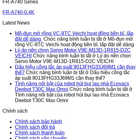
FR-A740 Series
FR-A740-0.4K
Latest News
Mô-đun mở rộng VC-8TC Veichi hoạt động bền bỉ, lắp
đặt dễ dàng
Chức năng bình luận bị tắt
ở Mô-đun mở
rộng VC-8TC Veichi hoạt động bền bỉ, lắp đặt dễ dàng
Lý do nên chọn Servo Motor V9E-M13D-1R815-D2C
VEICHI
Chức năng bình luận bị tắt
ở Lý do nên chọn
Servo Motor V9E-M13D-1R815-D2C VEICHI
Dấu hiệu công tắc áp suất 9013FHG33J69M1 cần thay
thế?
Chức năng bình luận bị tắt
ở Dấu hiệu công tắc
áp suất 9013FHG33J69M1 cần thay thế?
Tính năng nổi bật của robot hút bụi lau nhà Ecovacs
Deebot T30C Max Omni
Chức năng bình luận bị tắt
ở
Tính năng nổi bật của robot hút bụi lau nhà Ecovacs
Deebot T30C Max Omni
Chính sách
Chính sách bảo hành
Chính sách đổi trả
Chính sách thanh toán
Chính sách vận chuyển