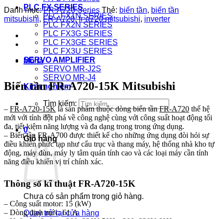
PLC FX SERIES
Danh mục:
FR-A720 Series
Thẻ:
biến tần
,
biến tần
PLC FX1N SERIES
mitsubishi
,
FR-A720
,
fr-a720 mitsubishi
,
inverter
PLC FX2N SERIES
PLC FX3G SERIES
PLC FX3GE SERIES
PLC FX3U SERIES
SERVO AMPLIFIER
Mô tả
SERVO MR-J2S
SERVO MR-J4
Biến tần FR-A720-15K Mitsubishi
Kinh nghiệm
Tìm kiếm:
–
FR-A720-15K
là sản phẩm thuộc dòng biến tần
FR-A720
thế hệ
mới với tính đột phá về công nghệ cùng với công suất hoạt động tối
đa, tiết kiệm năng lượng và đa dạng trong trong ứng dụng.
0
– Biến tần FR-A700 được thiết kế cho những ứng dụng đòi hỏi sự
Giỏ hàng
điều khiển phức tạp như cẩu trục và thang máy, hệ thống nhà kho tự
động, máy đùn, máy ly tâm quán tính cao và các loại máy cần tính
năng điều khiển vị trí chính xác.
Thông số kĩ thuật FR-A720-15K
Chưa có sản phẩm trong giỏ hàng.
– Công suất motor: 15 (kW)
– Dòng định mức: 61 A
Quay trở lại cửa hàng