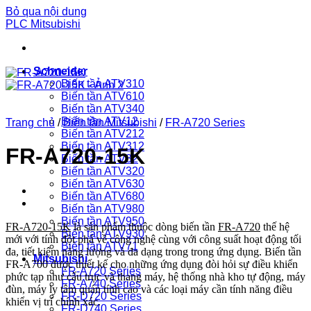
Bỏ qua nội dung
PLC Mitsubishi
Schneider
Biến tần ATV310
Biến tần ATV610
Biến tần ATV340
Biến tần ATV12
Trang chủ
/
Biến tần Mitsubishi
/
FR-A720 Series
Biến tần ATV212
Biến tần ATV312
FR-A720-15K
Biến tần ATV32
Biến tần ATV320
Biến tần ATV630
Biến tần ATV680
Biến tần ATV980
Biến tần ATV950
FR-A720-15K
là sản phẩm thuộc dòng biến tần
FR-A720
thế hệ
Biến tần ATV930
mới với tính đột phá về công nghệ cùng với công suất hoạt động tối
Biến tần ATV71
đa, tiết kiệm năng lượng và đa dạng trong trong ứng dụng.
Biến tần
Mitsubishi
FR-A700 được thiết kế cho những ứng dụng đòi hỏi sự điều khiển
FR-A720 Series
phức tạp như cẩu trục và thang máy, hệ thống nhà kho tự động, máy
FR-A740 Series
đùn, máy ly tâm quán tính cao và các loại máy cần tính năng điều
FR-D720 Series
khiển vị trí chính xác.
FR-D740 Series