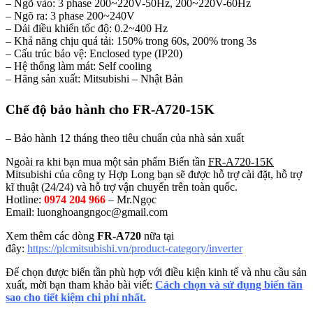
– Ngõ vào: 3 phase 200~220V-50Hz, 200~220V-60Hz
– Ngõ ra: 3 phase 200~240V
– Dải điều khiển tốc độ: 0.2~400 Hz
– Khả năng chịu quá tải: 150% trong 60s, 200% trong 3s
– Cấu trúc bảo vệ: Enclosed type (IP20)
– Hệ thống làm mát: Self cooling
– Hãng sản xuất: Mitsubishi – Nhật Bản
Chế độ bảo hành cho FR-A720-15K
– Bảo hành 12 tháng theo tiêu chuẩn của nhà sản xuất
Ngoài ra khi bạn mua một sản phẩm Biến tần
FR-A720-15K
Mitsubishi của công ty Hợp Long bạn sẽ được hỗ trợ cài đặt, hỗ trợ
kĩ thuật (24/24) và hỗ trợ vận chuyển trên toàn quốc.
Hotline:
0974 204 966
– Mr.Ngọc
Email:
luonghoangngoc@gmail.com
Xem thêm các dòng
FR-A720
nữa tại
đây:
https://plcmitsubishi.vn/product-category/inverter
Để chọn được biến tần phù hợp với điều kiện kinh tế và nhu cầu sản
xuất, mời bạn tham khảo bài viết:
Cách chọn và sử dụng biến tần
sao cho tiết kiệm chi phí nhất.