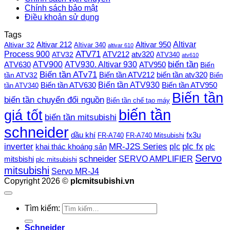
Chính sách bảo mật
Điều khoản sử dụng
Tags
Altivar
Altivar 212
Altivar 32
Altivar 950
Altivar 340
altivar 610
Process 900
ATV71
ATV212
ATV32
atv320
ATV340
atv610
ATV900
ATV930. Altivar 930
biến tần
ATV630
ATV950
Biến
Biến tần ATv71
Biến tần ATV212
tần ATV32
biến tần atv320
Biến
Biến tần ATV930
Biến tần ATV630
Biến tần ATV950
tần ATV340
Biến tần
biến tần chuyển đổi nguồn
Biến tần chế tạo máy
biến tần
giá tốt
biến tần mitsubishi
schneider
dầu khí
fx3u
FR-A740
FR-A740 Mitsubishi
plc fx
inverter
MR-J2S Series
khai thác khoáng sản
plc
plc
Servo
schneider
SERVO AMPLIFIER
mitsbishi
plc mitsubishi
mitsubishi
Servo MR-J4
Copyright 2026 ©
plcmitsubishi.vn
Tìm kiếm:
Schneider