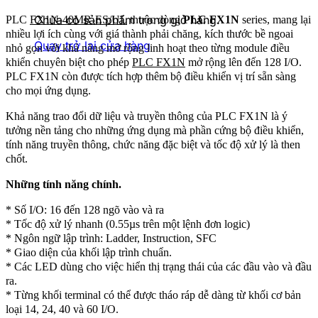
Chưa có sản phẩm trong giỏ hàng.
PLC
FX1N-40MR-ES/UL
thuộc dòng
PLC FX1N
series, mang lại
nhiều lợi ích cùng với giá thành phải chăng, kích thước bề ngoai
Quay trở lại cửa hàng
nhỏ gọn với khả năng mở rộng linh hoạt theo từng module điều
khiển chuyên biệt cho phép
PLC FX1N
mở rộng lên đến 128 I/O.
PLC FX1N còn được tích hợp thêm bộ điều khiển vị trí sẵn sàng
cho mọi ứng dụng.
Khả năng trao đổi dữ liệu và truyền thông của PLC FX1N là ý
tưởng nền tảng cho những ứng dụng mà phần cứng bộ điều khiển,
tính năng truyền thông, chức năng đặc biệt và tốc độ xử lý là then
chốt.
Những tính năng chính.
* Số I/O: 16 đến 128 ngõ vào và ra
* Tốc độ xử lý nhanh (0.55µs trên một lệnh đơn logic)
* Ngôn ngữ lập trình: Ladder, Instruction, SFC
* Giao diện của khối lập trình chuẩn.
* Các LED dùng cho việc hiển thị trạng thái của các đầu vào và đầu
ra.
* Từng khối terminal có thể được tháo ráp dễ dàng từ khối cơ bản
loại 14, 24, 40 và 60 I/O.