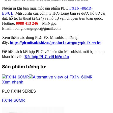
Ngoài ra khi bạn mua một sản phẩm PLC
FX1N-40MR-
ES/UL
Mitsubishi của công ty Hợp Long bạn sẽ được hỗ trợ cài
đặt, hỗ trợ kĩ thuật (24/24) và hỗ trợ vận chuyển trên toàn quốc.
Hotline:
0988 413 246
– Mr.Ngọc
Email:
luonghoangngoc@gmail.com
Xem thêm các dòng PLC FX Mitsubishi nữa tại
đây:
https://plcmitsubishi.vn/product-category/plc-fx-series
Để biết cách kết hợp PLC với biến tần Mitsubishi, mời bạn tham
khảo bài viết:
Kết hợp PLC với biến tần
Sản phẩm tương tự
Xem nhanh
PLC FX1N SERIES
FX1N-60MR