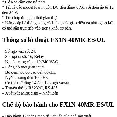
* Có khe cắm cho bộ nhớ.
* Tất cả các model loại nguồn DC đều dùng được với điện áp từ 12
đến 24 V.
* Tích hợp đồng hồ thời gian thực
* Nâng cấp hệ thống bằng cách thay đổi giao diện và những bo I/O
có thể gắn trực tiếp vào trong khối cơ bản.
Thông số kĩ thuật FX1N-40MR-ES/UL
– Số ngõ vào số: 24.
– Số ngõ ra số: 16, Relay,
– Nguồn cung cấp: 110-240 VAC.
– Đồng hồ thời gian thực.
– Bộ đếm tốc độ cao đến 60kHz.
– Ngõ ra xung đến 100kHz.
– Có thể mở rộng 14 đến 128 ngõ vào/ra.
– Truyền thông RS232C, RS 485.
– Xuất xứ: Mitsubishi – Nhật Bản
Chế độ bảo hành cho FX1N-40MR-ES/UL
– Bảo hành 12 tháng theo tiêu chuẩn của nhà sản xuất