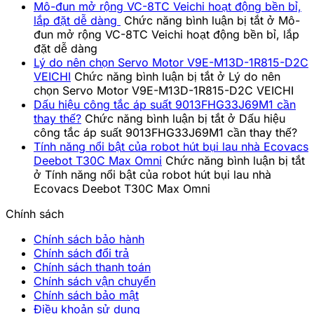
Mô-đun mở rộng VC-8TC Veichi hoạt động bền bỉ,
lắp đặt dễ dàng
Chức năng bình luận bị tắt
ở Mô-
đun mở rộng VC-8TC Veichi hoạt động bền bỉ, lắp
đặt dễ dàng
Lý do nên chọn Servo Motor V9E-M13D-1R815-D2C
VEICHI
Chức năng bình luận bị tắt
ở Lý do nên
chọn Servo Motor V9E-M13D-1R815-D2C VEICHI
Dấu hiệu công tắc áp suất 9013FHG33J69M1 cần
thay thế?
Chức năng bình luận bị tắt
ở Dấu hiệu
công tắc áp suất 9013FHG33J69M1 cần thay thế?
Tính năng nổi bật của robot hút bụi lau nhà Ecovacs
Deebot T30C Max Omni
Chức năng bình luận bị tắt
ở Tính năng nổi bật của robot hút bụi lau nhà
Ecovacs Deebot T30C Max Omni
Chính sách
Chính sách bảo hành
Chính sách đổi trả
Chính sách thanh toán
Chính sách vận chuyển
Chính sách bảo mật
Điều khoản sử dụng