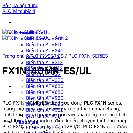
Bỏ qua nội dung
PLC Mitsubishi
Schneider
Biến tần ATV310
Biến tần ATV610
Biến tần ATV340
Trang chủ
/
PLC FX SERIES
/
PLC FX1N SERIES
Biến tần ATV12
Biến tần ATV212
FX1N-40MR-ES/UL
Biến tần ATV312
Biến tần ATV32
Biến tần ATV320
Biến tần ATV630
Biến tần ATV680
Biến tần ATV980
PLC
FX1N-40MR-ES/UL
thuộc dòng
PLC FX1N
series,
Biến tần ATV950
mang lại nhiều lợi ích cùng với giá thành phải chăng,
Biến tần ATV930
kích thước bề ngoai nhỏ gọn với khả năng mở rộng linh
Biến tần ATV71
hoạt theo từng module điều khiển chuyên biệt cho phép
Mitsubishi
PLC FX1N
mở rộng lên đến 128 I/O. PLC FX1N còn được
FR-A720 Series
tích hợp thêm bộ điều khiển vị trí sẵn sàng cho mọi ứng