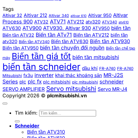
Tags
Altivar
Altivar 212
Altivar 32
Altivar 950
Altivar 340
altivar 610
ATV71
Process 900
ATV212
ATV32
atv320
ATV340
atv610
biến tần
ATV900
ATV930. Altivar 930
ATV630
ATV950
Biến tần ATv71
Biến tần ATV212
Biến tần ATV32
biến tần
Biến tần ATV930
Biến tần ATV630
atv320
Biến tần ATV340
biến tần chuyển đổi nguồn
Biến tần ATV950
Biến tần chế tạo
Biến tần giá tốt
biến tần mitsubishi
máy
biến tần schneider
dầu khí
FR-A740
FR-A740
inverter
MR-J2S
khai thác khoáng sản
fx3u
Mitsubishi
plc fx
Series
schneider
plc
plc mitsbishi
plc mitsubishi
Servo mitsubishi
SERVO AMPLIFIER
Servo MR-J4
Copyright 2026 ©
plcmitsubishi.vn
Tìm kiếm:
Schneider
Biến tần ATV310
Biến tần ATV610