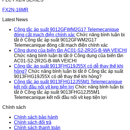
FX2N-16MR
Latest News
Công tắc áp suất 9012GFWM2G17 Telemecanique
đóng cắt mạch điện chính xác
Chức năng bình luận bị
tắt
ở Công tắc áp suất 9012GFWM2G17
Telemecanique đóng cắt mạch điện chính xác
Công dụng của biến tần AC01-S2-2R2G-B-WA VEICHI
Chức năng bình luận bị tắt
ở Công dụng của biến tần
AC01-S2-2R2G-B-WA VEICHI
Công tắc áp suất 9013FHG19J55X có dễ thay thế khi
hỏng?
Chức năng bình luận bị tắt
ở Công tắc áp suất
9013FHG19J55X có dễ thay thế khi hỏng?
Công tắc áp suất 9013FHG12J55M1 Telemecanique
kết nối đầu nối vít kẹp tiện lợi
Chức năng bình luận bị
tắt
ở Công tắc áp suất 9013FHG12J55M1
Telemecanique kết nối đầu nối vít kẹp tiện lợi
Chính sách
Chính sách bảo hành
Chính sách đổi trả
Chính sách thanh toán