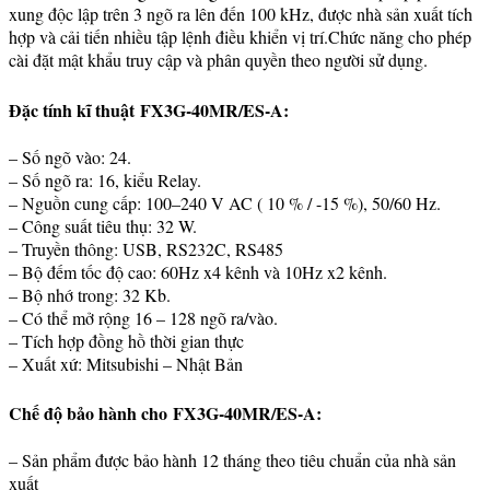
xung độc lập trên 3 ngõ ra lên đến 100 kHz, được nhà sản xuất tích
hợp và cải tiến nhiều tập lệnh điều khiển vị trí.Chức năng cho phép
cài đặt mật khẩu truy cập và phân quyền theo người sử dụng.
Đặc tính kĩ thuật FX3G-40MR/ES-A:
– Số ngõ vào: 24.
– Số ngõ ra: 16, kiểu Relay.
– Nguồn cung cấp: 100–240 V AC ( 10 % / -15 %), 50/60 Hz.
– Công suất tiêu thụ: 32 W.
– Truyền thông: USB, RS232C, RS485
– Bộ đếm tốc độ cao: 60Hz x4 kênh và 10Hz x2 kênh.
– Bộ nhớ trong: 32 Kb.
– Có thể mở rộng 16 – 128 ngõ ra/vào.
– Tích hợp đồng hồ thời gian thực
– Xuất xứ: Mitsubishi – Nhật Bản
Chế độ bảo hành cho FX3G-40MR/ES-A:
– Sản phẩm được bảo hành 12 tháng theo tiêu chuẩn của nhà sản
xuất