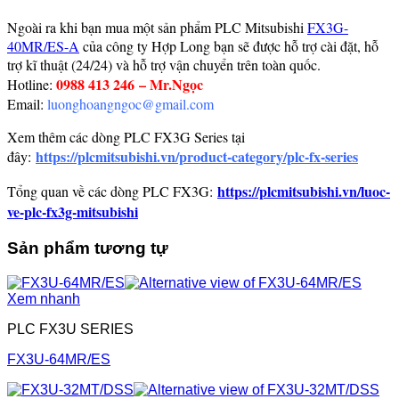
Ngoài ra khi bạn mua một sản phẩm PLC Mitsubishi
FX3G-
40MR/ES-A
của công ty Hợp Long bạn sẽ được hỗ trợ cài đặt, hỗ
trợ kĩ thuật (24/24) và hỗ trợ vận chuyển trên toàn quốc.
0988 413 246
– Mr.Ngọc
Hotline:
Email:
luonghoangngoc@gmail.com
Xem thêm các dòng PLC FX3G Series tại
https://plcmitsubishi.vn/product-category/plc-fx-series
đây:
https://plcmitsubishi.vn/luoc-
Tổng quan về các dòng PLC FX3G:
ve-plc-fx3g-mitsubishi
Sản phẩm tương tự
Xem nhanh
PLC FX3U SERIES
FX3U-64MR/ES