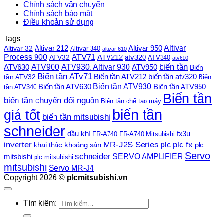
Chính sách vận chuyển
Chính sách bảo mật
Điều khoản sử dụng
Tags
Altivar
Altivar 212
Altivar 32
Altivar 950
Altivar 340
altivar 610
Process 900
ATV71
ATV212
ATV32
atv320
ATV340
atv610
ATV900
ATV930. Altivar 930
biến tần
ATV630
ATV950
Biến
Biến tần ATv71
Biến tần ATV212
tần ATV32
biến tần atv320
Biến
Biến tần ATV930
Biến tần ATV630
Biến tần ATV950
tần ATV340
Biến tần
biến tần chuyển đổi nguồn
Biến tần chế tạo máy
biến tần
giá tốt
biến tần mitsubishi
schneider
dầu khí
fx3u
FR-A740
FR-A740 Mitsubishi
plc fx
inverter
MR-J2S Series
khai thác khoáng sản
plc
plc
Servo
schneider
SERVO AMPLIFIER
mitsbishi
plc mitsubishi
mitsubishi
Servo MR-J4
Copyright 2026 ©
plcmitsubishi.vn
Tìm kiếm: