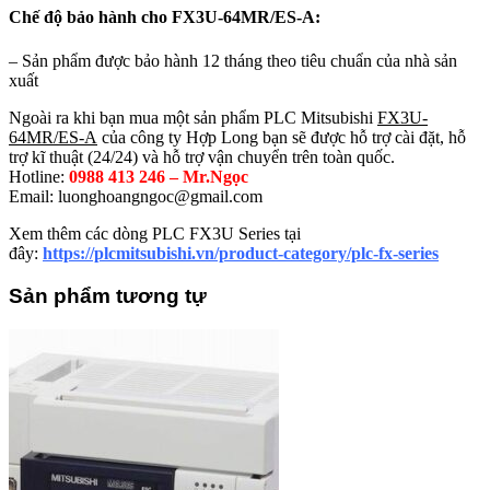
Chế độ bảo hành cho FX3U-64MR/ES-A:
– Sản phẩm được bảo hành 12 tháng theo tiêu chuẩn của nhà sản
xuất
Ngoài ra khi bạn mua một sản phẩm PLC Mitsubishi
FX3U-
64MR/ES-A
của công ty Hợp Long bạn sẽ được hỗ trợ cài đặt, hỗ
trợ kĩ thuật (24/24) và hỗ trợ vận chuyển trên toàn quốc.
Hotline:
0988 413 246
– Mr.Ngọc
Email:
luonghoangngoc@gmail.com
Xem thêm các dòng PLC FX3U Series tại
đây:
https://plcmitsubishi.vn/product-category/plc-fx-series
Sản phẩm tương tự