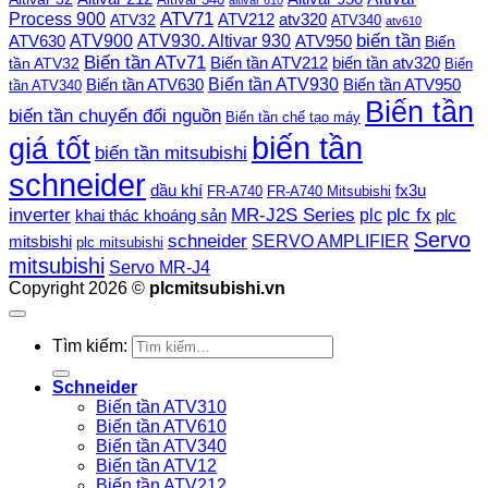
Process 900
ATV71
ATV212
ATV32
atv320
ATV340
atv610
ATV900
ATV930. Altivar 930
biến tần
ATV630
ATV950
Biến
Biến tần ATv71
Biến tần ATV212
tần ATV32
biến tần atv320
Biến
Biến tần ATV930
Biến tần ATV630
Biến tần ATV950
tần ATV340
Biến tần
biến tần chuyển đổi nguồn
Biến tần chế tạo máy
biến tần
giá tốt
biến tần mitsubishi
schneider
dầu khí
fx3u
FR-A740
FR-A740 Mitsubishi
plc fx
inverter
MR-J2S Series
khai thác khoáng sản
plc
plc
Servo
schneider
SERVO AMPLIFIER
mitsbishi
plc mitsubishi
mitsubishi
Servo MR-J4
Copyright 2026 ©
plcmitsubishi.vn
Tìm kiếm:
Schneider
Biến tần ATV310
Biến tần ATV610
Biến tần ATV340
Biến tần ATV12
Biến tần ATV212