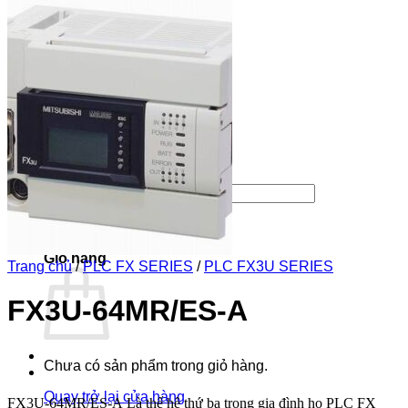
PLC FX SERIES
PLC FX1N SERIES
PLC FX2N SERIES
PLC FX3G SERIES
PLC FX3GE SERIES
PLC FX3U SERIES
SERVO AMPLIFIER
SERVO MR-J2S
SERVO MR-J4
Kinh nghiệm
Tìm kiếm:
0
Giỏ hàng
Trang chủ
/
PLC FX SERIES
/
PLC FX3U SERIES
FX3U-64MR/ES-A
Chưa có sản phẩm trong giỏ hàng.
Quay trở lại cửa hàng
FX3U-64MR/ES-A
Là thế hệ thứ ba trong gia đình họ
PLC FX