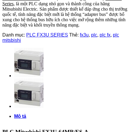
Series
, là một PLC dạng nhỏ gọn và thành công của hãng
Mitsubishi Electric.
Sản phẩm được thiết kế đáp ứng cho thị trường
quốc tế, tính năng đặc biệt mới là hệ thống “adapter bus” được bổ
xung cho hệ thống bus hữu ích cho việc mở rộng thêm những tính
năng đặc biệt và khối truyền thông mạng.
Danh mục:
PLC FX3U SERIES
Thẻ:
fx3u
,
plc
,
plc fx
,
plc
mitsbishi
Mô tả
PLC Mitsubishi FX3U-64MR/ES-A