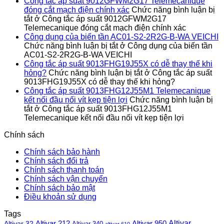
Công tắc áp suất 9012GFWM2G17 Telemecanique
đóng cắt mạch điện chính xác
Chức năng bình luận bị
tắt
ở Công tắc áp suất 9012GFWM2G17
Telemecanique đóng cắt mạch điện chính xác
Công dụng của biến tần AC01-S2-2R2G-B-WA VEICHI
Chức năng bình luận bị tắt
ở Công dụng của biến tần
AC01-S2-2R2G-B-WA VEICHI
Công tắc áp suất 9013FHG19J55X có dễ thay thế khi
hỏng?
Chức năng bình luận bị tắt
ở Công tắc áp suất
9013FHG19J55X có dễ thay thế khi hỏng?
Công tắc áp suất 9013FHG12J55M1 Telemecanique
kết nối đầu nối vít kẹp tiện lợi
Chức năng bình luận bị
tắt
ở Công tắc áp suất 9013FHG12J55M1
Telemecanique kết nối đầu nối vít kẹp tiện lợi
Chính sách
Chính sách bảo hành
Chính sách đổi trả
Chính sách thanh toán
Chính sách vận chuyển
Chính sách bảo mật
Điều khoản sử dụng
Tags
Altivar
Altivar 212
Altivar 32
Altivar 950
Altivar 340
altivar 610