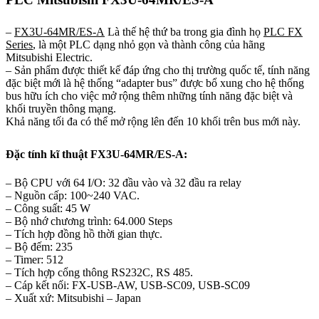
–
FX3U-64MR/ES-A
Là thế hệ thứ ba trong gia đình họ
PLC FX
Series
, là một PLC dạng nhỏ gọn và thành công của hãng
Mitsubishi Electric.
– Sản phẩm được thiết kế đáp ứng cho thị trường quốc tế, tính năng
đặc biệt mới là hệ thống “adapter bus” được bổ xung cho hệ thống
bus hữu ích cho việc mở rộng thêm những tính năng đặc biệt và
khối truyền thông mạng.
Khả năng tối đa có thể mở rộng lên đến 10 khối trên bus mới này.
Đặc tính kĩ thuật FX3U-64MR/ES-A:
– Bộ CPU với 64 I/O: 32 đầu vào và 32 đầu ra relay
– Nguồn cấp: 100~240 VAC.
– Công suất: 45 W
– Bộ nhớ chương trình: 64.000 Steps
– Tích hợp đồng hồ thời gian thực.
– Bộ đếm: 235
– Timer: 512
– Tích hợp cổng thông RS232C, RS 485.
– Cáp kết nối: FX-USB-AW, USB-SC09, USB-SC09
– Xuất xứ: Mitsubishi – Japan