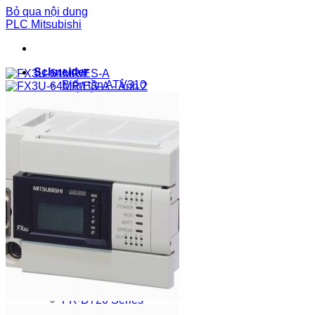
Bỏ qua nội dung
PLC Mitsubishi
Schneider
Biến tần ATV310
Biến tần ATV610
Biến tần ATV340
Biến tần ATV12
Biến tần ATV212
Biến tần ATV312
Biến tần ATV32
Biến tần ATV320
Biến tần ATV630
Biến tần ATV680
Biến tần ATV980
Biến tần ATV950
Biến tần ATV930
Biến tần ATV71
Mitsubishi
FR-A720 Series
FR-A740 Series
FR-D720 Series
FR-D740 Series