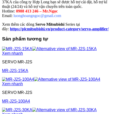
37KA của công ty Hợp Long bạn sẽ được hỗ trợ cài đặt, hỗ trợ kĩ
thuật (24/24) và hỗ trợ vận chuyển trên toàn quốc.
Hotline:
0988 413 246
– Mr.Ngọc
Email:
luonghoangngoc@gmail.com
Xem thêm các dòng
Servo Mitsubishi
Series tại
đây:
https://plcmitsubishi.vn/product-category/servo-amplifier/
Sản phẩm tương tự
Xem nhanh
SERVO MR-J2S
MR-J2S-15KA
Xem nhanh
SERVO MR-J2S
MR-J2S-100A4