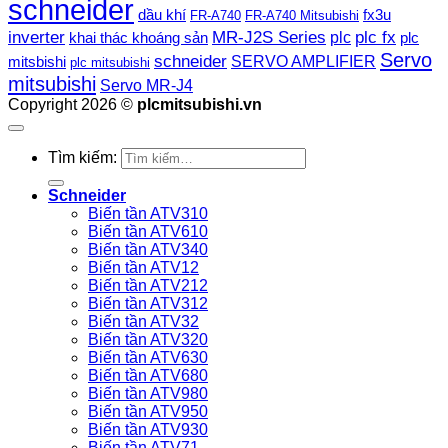
schneider
dầu khí
fx3u
FR-A740
FR-A740 Mitsubishi
plc fx
inverter
MR-J2S Series
khai thác khoáng sản
plc
plc
Servo
schneider
SERVO AMPLIFIER
mitsbishi
plc mitsubishi
mitsubishi
Servo MR-J4
Copyright 2026 ©
plcmitsubishi.vn
Tìm kiếm:
Schneider
Biến tần ATV310
Biến tần ATV610
Biến tần ATV340
Biến tần ATV12
Biến tần ATV212
Biến tần ATV312
Biến tần ATV32
Biến tần ATV320
Biến tần ATV630
Biến tần ATV680
Biến tần ATV980
Biến tần ATV950
Biến tần ATV930
Biến tần ATV71