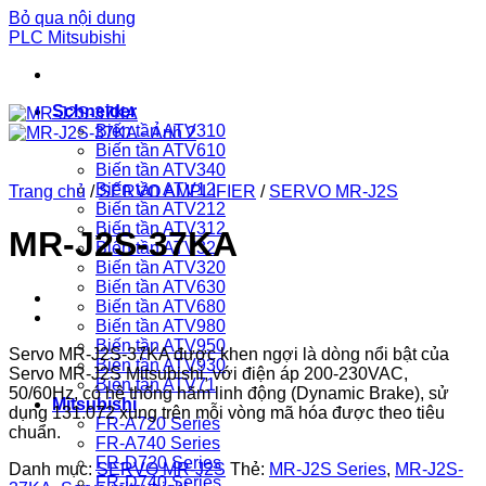
Bỏ qua nội dung
PLC Mitsubishi
Schneider
Biến tần ATV310
Biến tần ATV610
Biến tần ATV340
Biến tần ATV12
Trang chủ
/
SERVO AMPLIFIER
/
SERVO MR-J2S
Biến tần ATV212
Biến tần ATV312
MR-J2S-37KA
Biến tần ATV32
Biến tần ATV320
Biến tần ATV630
Biến tần ATV680
Biến tần ATV980
Biến tần ATV950
Servo MR-J2S-37KA được khen ngợi là dòng nổi bật của
Biến tần ATV930
Servo MR-J2S Mitsubishi, với điện áp 200-230VAC,
Biến tần ATV71
50/60Hz, có hệ thống hãm linh động (Dynamic Brake), sử
Mitsubishi
dụng 131.072 xung trên mỗi vòng mã hóa được theo tiêu
FR-A720 Series
chuẩn.
FR-A740 Series
FR-D720 Series
Danh mục:
SERVO MR-J2S
Thẻ:
MR-J2S Series
,
MR-J2S-
FR-D740 Series