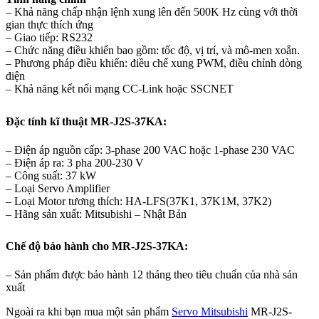
– Khả năng chấp nhận lệnh xung lên đến 500K Hz cùng với thời
gian thực thích ứng
– Giao tiếp: RS232
– Chức năng điều khiển bao gồm: tốc độ, vị trí, và mô-men xoắn.
– Phương pháp điều khiển: điều chế xung PWM, điều chỉnh dòng
điện
– Khả năng kết nối mạng CC-Link hoặc SSCNET
Đặc tính kĩ thuật MR-J2S-37KA:
– Điện áp nguồn cấp: 3-phase 200 VAC hoặc 1-phase 230 VAC
– Điện áp ra: 3 pha 200-230 V
– Công suất: 37 kW
– Loại Servo Amplifier
– Loại Motor tương thích: HA-LFS(37K1, 37K1M, 37K2)
– Hãng sản xuất: Mitsubishi – Nhật Bản
Chế độ bảo hành cho MR-J2S-37KA:
– Sản phẩm được bảo hành 12 tháng theo tiêu chuẩn của nhà sản
xuất
Ngoài ra khi bạn mua một sản phẩm
Servo Mitsubishi
MR-J2S-