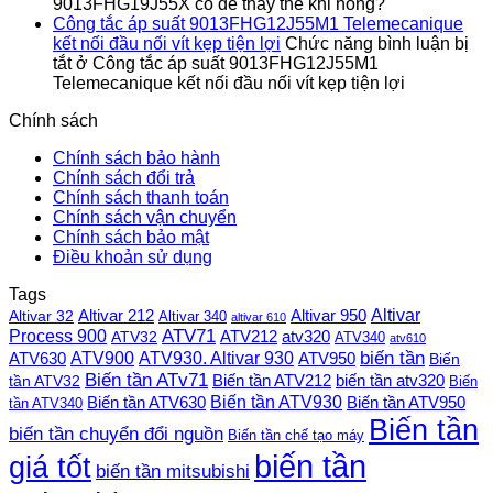
9013FHG19J55X có dễ thay thế khi hỏng?
Công tắc áp suất 9013FHG12J55M1 Telemecanique
kết nối đầu nối vít kẹp tiện lợi
Chức năng bình luận bị
tắt
ở Công tắc áp suất 9013FHG12J55M1
Telemecanique kết nối đầu nối vít kẹp tiện lợi
Chính sách
Chính sách bảo hành
Chính sách đổi trả
Chính sách thanh toán
Chính sách vận chuyển
Chính sách bảo mật
Điều khoản sử dụng
Tags
Altivar
Altivar 212
Altivar 32
Altivar 950
Altivar 340
altivar 610
Process 900
ATV71
ATV212
ATV32
atv320
ATV340
atv610
ATV900
ATV930. Altivar 930
biến tần
ATV630
ATV950
Biến
Biến tần ATv71
Biến tần ATV212
tần ATV32
biến tần atv320
Biến
Biến tần ATV930
Biến tần ATV630
Biến tần ATV950
tần ATV340
Biến tần
biến tần chuyển đổi nguồn
Biến tần chế tạo máy
biến tần
giá tốt
biến tần mitsubishi