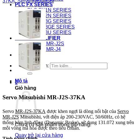
37KA
,
Servo mitsubishi
PLC FX SERIES
PLC FX1N SERIES
PLC FX2N SERIES
PLC FX3G SERIES
PLC FX3GE SERIES
PLC FX3U SERIES
SERVO AMPLIFIER
SERVO MR-J2S
SERVO MR-J4
Kinh nghiệm
Tìm kiếm:
Mô tả
0
Giỏ hàng
Servo Mitsubishi MR-J2S-37KA
Servo
MR-J2S-37KA
được khen ngợi là dòng nổi bật của
Servo
MR-J2S
Mitsubishi, với điện áp 200-230VAC, 50/60Hz, có hệ
thống hãm linh động (Dynamic Brake), sử dụng 131.072 xung trên
Chưa có sản phẩm trong giỏ hàng.
mỗi vòng mã hóa được theo tiêu chuẩn.
Quay trở lại cửa hàng
Tính năng chính