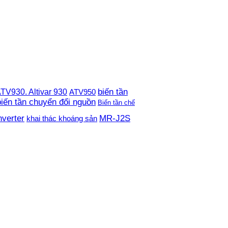
TV930. Altivar 930
biến tần
ATV950
biến tần chuyển đổi nguồn
Biến tần chế
nverter
MR-J2S
khai thác khoáng sản