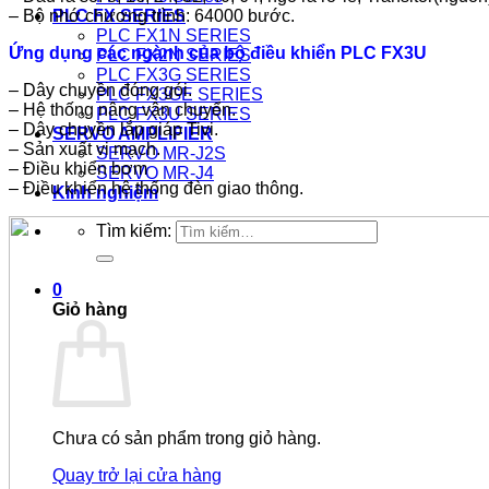
– Bộ nhớ chương trình: 64000 bước.
PLC FX SERIES
PLC FX1N SERIES
Ứng dụng các ngành của bộ điều khiển PLC FX3U
PLC FX2N SERIES
PLC FX3G SERIES
– Dây chuyền đóng gói.
PLC FX3GE SERIES
– Hệ thống nâng vận chuyển.
PLC FX3U SERIES
– Dây chuyền lắp giáp Tivi.
SERVO AMPLIFIER
– Sản xuất vi mạch.
SERVO MR-J2S
– Điều khiển bơm
SERVO MR-J4
– Điều khiển hệ thống đèn giao thông.
Kinh nghiệm
Tìm kiếm:
0
Giỏ hàng
Chưa có sản phẩm trong giỏ hàng.
Quay trở lại cửa hàng