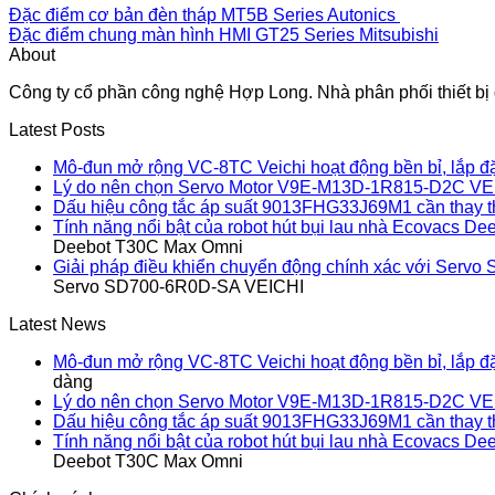
Đặc điểm cơ bản đèn tháp MT5B Series Autonics
Đặc điểm chung màn hình HMI GT25 Series Mitsubishi
About
Công ty cổ phần công nghệ Hợp Long. Nhà phân phối thiết bị đ
Latest Posts
Mô-đun mở rộng VC-8TC Veichi hoạt động bền bỉ, lắp đ
Lý do nên chọn Servo Motor V9E-M13D-1R815-D2C VE
Dấu hiệu công tắc áp suất 9013FHG33J69M1 cần thay 
Tính năng nổi bật của robot hút bụi lau nhà Ecovacs 
Deebot T30C Max Omni
Giải pháp điều khiển chuyển động chính xác với Ser
Servo SD700-6R0D-SA VEICHI
Latest News
Mô-đun mở rộng VC-8TC Veichi hoạt động bền bỉ, lắp đ
dàng
Lý do nên chọn Servo Motor V9E-M13D-1R815-D2C VE
Dấu hiệu công tắc áp suất 9013FHG33J69M1 cần thay 
Tính năng nổi bật của robot hút bụi lau nhà Ecovacs 
Deebot T30C Max Omni