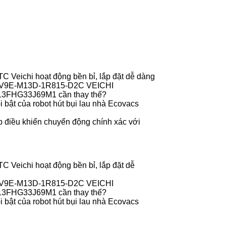
 Veichi hoạt động bền bỉ, lắp đặt dễ dàng
r V9E-M13D-1R815-D2C VEICHI
013FHG33J69M1 cần thay thế?
 bật của robot hút bụi lau nhà Ecovacs
 điều khiển chuyển động chính xác với
 Veichi hoạt động bền bỉ, lắp đặt dễ
r V9E-M13D-1R815-D2C VEICHI
013FHG33J69M1 cần thay thế?
 bật của robot hút bụi lau nhà Ecovacs