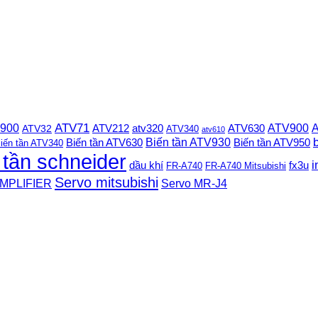
 900
ATV71
ATV900
A
ATV212
ATV630
ATV32
atv320
ATV340
atv610
Biến tần ATV930
Biến tần ATV630
Biến tần ATV950
iến tần ATV340
 tần schneider
i
dầu khí
fx3u
FR-A740
FR-A740 Mitsubishi
Servo mitsubishi
MPLIFIER
Servo MR-J4