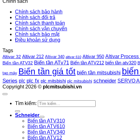
Chính sách
Chính sách bảo hành
Chính sách đổi trả
Chính sách thanh toán
Chính sách vận chuyển
Chính sách bảo mật
Điều khoản sử dụng
Tags
Altivar Process
Altivar 212
Altivar 32
Altivar 950
Altivar 340
altivar 610
Biến tần ATv71
Biến tần ATV212
Biến tần ATV32
biến tần atv320
B
biến
Biến tần giá tốt
biến tần mitsubishi
tạo máy
plc fx
Series
schneider
plc
SERVO A
plc mitsbishi
plc mitsubishi
Copyright 2026 ©
plcmitsubishi.vn
Tìm kiếm:
Schneider
Biến tần ATV310
Biến tần ATV610
Biến tần ATV340
Biến tần ATV12