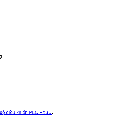
g
bộ điều khiển PLC FX3U
.