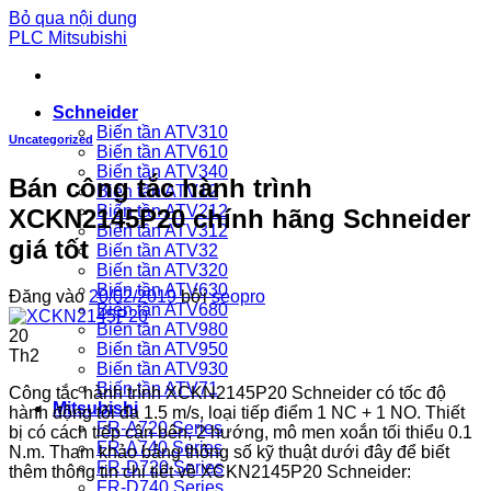
Bỏ qua nội dung
PLC Mitsubishi
Schneider
Biến tần ATV310
Uncategorized
Biến tần ATV610
Biến tần ATV340
Bán công tắc hành trình
Biến tần ATV12
Biến tần ATV212
XCKN2145P20 chính hãng Schneider
Biến tần ATV312
giá tốt
Biến tần ATV32
Biến tần ATV320
Biến tần ATV630
Đăng vào
20/02/2019
bởi
seopro
Biến tần ATV680
Biến tần ATV980
20
Biến tần ATV950
Th2
Biến tần ATV930
Biến tần ATV71
Công tắc hành trình XCKN2145P20 Schneider có tốc độ
Mitsubishi
hành động tối đa 1.5 m/s, loại tiếp điểm 1 NC + 1 NO. Thiết
FR-A720 Series
bị có cách tiếp cận bên, 2 hướng, mô men xoắn tối thiểu 0.1
FR-A740 Series
N.m. Tham khảo bảng thông số kỹ thuật dưới đây để biết
FR-D720 Series
thêm thông tin chi tiết về XCKN2145P20 Schneider:
FR-D740 Series