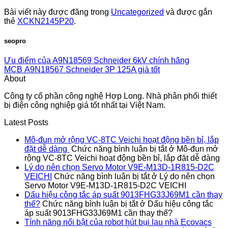
Bài viết này được đăng trong
Uncategorized
và được gắn
thẻ
XCKN2145P20
.
seopro
Ưu điểm của A9N18569 Schneider 6kV chính hãng
MCB A9N18567 Schneider 3P 125A giá tốt
About
Công ty cổ phần công nghệ Hợp Long. Nhà phân phối thiết
bị điện công nghiệp giá tốt nhất tại Việt Nam.
Latest Posts
Mô-đun mở rộng VC-8TC Veichi hoạt động bền bỉ, lắp
đặt dễ dàng
Chức năng bình luận bị tắt
ở Mô-đun mở
rộng VC-8TC Veichi hoạt động bền bỉ, lắp đặt dễ dàng
Lý do nên chọn Servo Motor V9E-M13D-1R815-D2C
VEICHI
Chức năng bình luận bị tắt
ở Lý do nên chọn
Servo Motor V9E-M13D-1R815-D2C VEICHI
Dấu hiệu công tắc áp suất 9013FHG33J69M1 cần thay
thế?
Chức năng bình luận bị tắt
ở Dấu hiệu công tắc
áp suất 9013FHG33J69M1 cần thay thế?
Tính năng nổi bật của robot hút bụi lau nhà Ecovacs