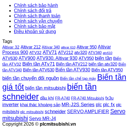
Chính sách bảo hành
Chính sách đổi trả
Chính sách thanh toán
Chính sách vận chuyển
Chính sách bảo mật
Điều khoản sử dụng
Tags
Altivar
Altivar 212
Altivar 32
Altivar 950
Altivar 340
altivar 610
Process 900
ATV71
ATV212
ATV32
atv320
ATV340
atv610
ATV900
ATV930. Altivar 930
biến tần
ATV630
ATV950
Biến
Biến tần ATv71
Biến tần ATV212
tần ATV32
biến tần atv320
Biến
Biến tần ATV930
Biến tần ATV630
Biến tần ATV950
tần ATV340
Biến tần
biến tần chuyển đổi nguồn
Biến tần chế tạo máy
biến tần
giá tốt
biến tần mitsubishi
schneider
dầu khí
fx3u
FR-A740
FR-A740 Mitsubishi
plc fx
inverter
MR-J2S Series
khai thác khoáng sản
plc
plc
Servo
schneider
SERVO AMPLIFIER
mitsbishi
plc mitsubishi
mitsubishi
Servo MR-J4
Copyright 2026 ©
plcmitsubishi.vn