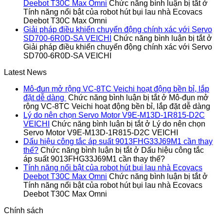
Deebot T30C Max Omni
Chức năng bình luận bị tắt
ở
Tính năng nổi bật của robot hút bụi lau nhà Ecovacs
Deebot T30C Max Omni
Giải pháp điều khiển chuyển động chính xác với Servo
SD700-6R0D-SA VEICHI
Chức năng bình luận bị tắt
ở
Giải pháp điều khiển chuyển động chính xác với Servo
SD700-6R0D-SA VEICHI
Latest News
Mô-đun mở rộng VC-8TC Veichi hoạt động bền bỉ, lắp
đặt dễ dàng
Chức năng bình luận bị tắt
ở Mô-đun mở
rộng VC-8TC Veichi hoạt động bền bỉ, lắp đặt dễ dàng
Lý do nên chọn Servo Motor V9E-M13D-1R815-D2C
VEICHI
Chức năng bình luận bị tắt
ở Lý do nên chọn
Servo Motor V9E-M13D-1R815-D2C VEICHI
Dấu hiệu công tắc áp suất 9013FHG33J69M1 cần thay
thế?
Chức năng bình luận bị tắt
ở Dấu hiệu công tắc
áp suất 9013FHG33J69M1 cần thay thế?
Tính năng nổi bật của robot hút bụi lau nhà Ecovacs
Deebot T30C Max Omni
Chức năng bình luận bị tắt
ở
Tính năng nổi bật của robot hút bụi lau nhà Ecovacs
Deebot T30C Max Omni
Chính sách