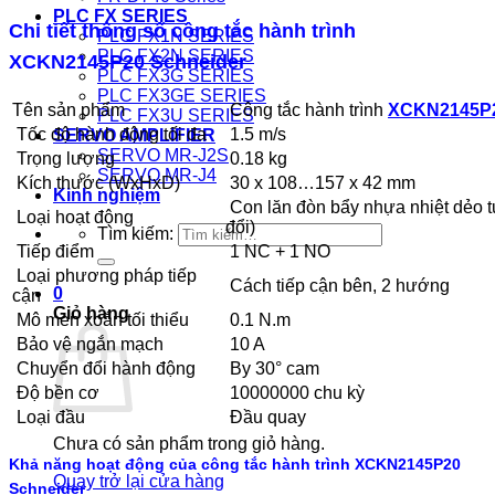
PLC FX SERIES
Chi tiết thông số công tắc hành trình
PLC FX1N SERIES
PLC FX2N SERIES
XCKN2145P20 Schneider
PLC FX3G SERIES
PLC FX3GE SERIES
Tên sản phẩm
Công tắc hành trình
XCKN2145P
PLC FX3U SERIES
Tốc độ hành động tối đa
1.5 m/s
SERVO AMPLIFIER
SERVO MR-J2S
Trọng lượng
0.18 kg
SERVO MR-J4
Kích thước (WxHxD)
30 x 108…157 x 42 mm
Kinh nghiệm
Con lăn đòn bẩy nhựa nhiệt dẻo tự
Loại hoạt động
đổi)
Tìm kiếm:
Tiếp điểm
1 NC + 1 NO
Loại phương pháp tiếp
Cách tiếp cận bên, 2 hướng
0
cận
Giỏ hàng
Mô men xoắn tối thiểu
0.1 N.m
Bảo vệ ngắn mạch
10 A
Chuyển đổi hành động
By 30° cam
Độ bền cơ
10000000 chu kỳ
Loại đầu
Đầu quay
Chưa có sản phẩm trong giỏ hàng.
Khả năng hoạt động của công tắc hành trình XCKN2145P20
Quay trở lại cửa hàng
Schneider