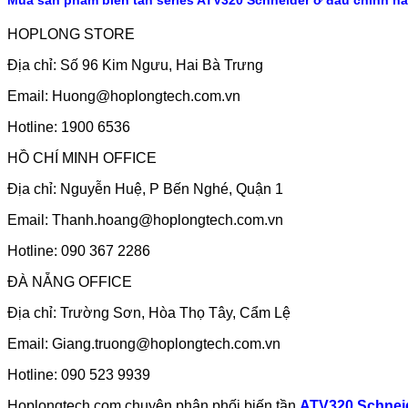
HOPLONG STORE
Địa chỉ: Số 96 Kim Ngưu, Hai Bà Trưng
Email:
Huong@hoplongtech.com.vn
Hotline: 1900 6536
HỒ CHÍ MINH OFFICE
Địa chỉ: Nguyễn Huệ, P Bến Nghé, Quận 1
Email:
Thanh.hoang@hoplongtech.com.vn
Hotline: 090 367 2286
ĐÀ NẴNG OFFICE
Địa chỉ: Trường Sơn, Hòa Thọ Tây, Cẩm Lệ
Email:
Giang.truong@hoplongtech.com.vn
Hotline: 090 523 9939
Hoplongtech.com chuyên phân phối biến tần
ATV320 Schnei