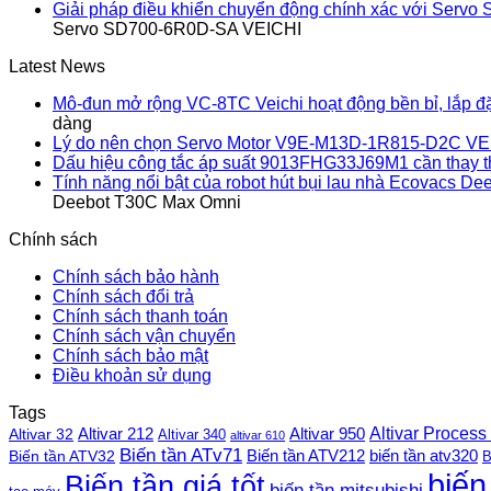
Giải pháp điều khiển chuyển động chính xác với Ser
Servo SD700-6R0D-SA VEICHI
Latest News
Mô-đun mở rộng VC-8TC Veichi hoạt động bền bỉ, lắp đ
dàng
Lý do nên chọn Servo Motor V9E-M13D-1R815-D2C VE
Dấu hiệu công tắc áp suất 9013FHG33J69M1 cần thay 
Tính năng nổi bật của robot hút bụi lau nhà Ecovacs 
Deebot T30C Max Omni
Chính sách
Chính sách bảo hành
Chính sách đổi trả
Chính sách thanh toán
Chính sách vận chuyển
Chính sách bảo mật
Điều khoản sử dụng
Tags
Altivar Process
Altivar 212
Altivar 32
Altivar 950
Altivar 340
altivar 610
Biến tần ATv71
Biến tần ATV212
Biến tần ATV32
biến tần atv320
B
biến
Biến tần giá tốt
biến tần mitsubishi