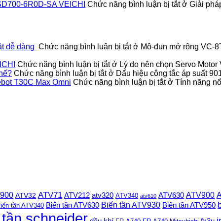
vo SD700-6R0D-SA VEICHI
Chức năng bình luận bị tắt
ở Giải pháp
ặt dễ dàng
Chức năng bình luận bị tắt
ở Mô-đun mở rộng VC-8TC
ICHI
Chức năng bình luận bị tắt
ở Lý do nên chọn Servo Moto
thế?
Chức năng bình luận bị tắt
ở Dấu hiệu công tắc áp suất 9
Deebot T30C Max Omni
Chức năng bình luận bị tắt
ở Tính năng nổi
 900
ATV71
ATV900
A
ATV212
ATV630
ATV32
atv320
ATV340
atv610
Biến tần ATV930
Biến tần ATV630
Biến tần ATV950
iến tần ATV340
 tần schneider
i
dầu khí
fx3u