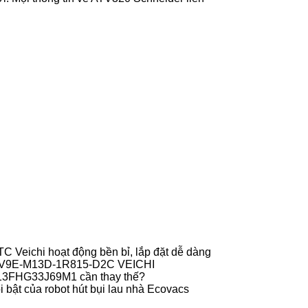
 Veichi hoạt động bền bỉ, lắp đặt dễ dàng
r V9E-M13D-1R815-D2C VEICHI
013FHG33J69M1 cần thay thế?
 bật của robot hút bụi lau nhà Ecovacs