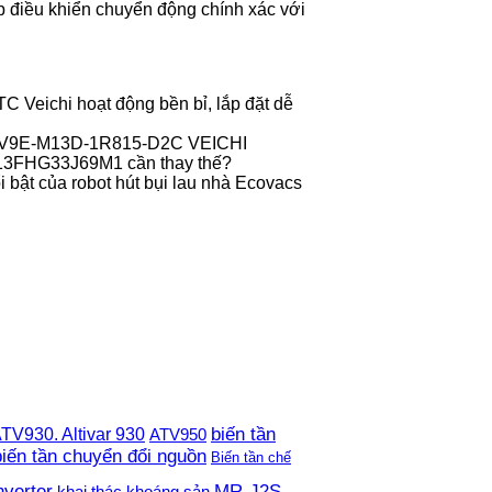
 điều khiển chuyển động chính xác với
 Veichi hoạt động bền bỉ, lắp đặt dễ
r V9E-M13D-1R815-D2C VEICHI
013FHG33J69M1 cần thay thế?
 bật của robot hút bụi lau nhà Ecovacs
TV930. Altivar 930
biến tần
ATV950
biến tần chuyển đổi nguồn
Biến tần chế
nverter
MR-J2S
khai thác khoáng sản