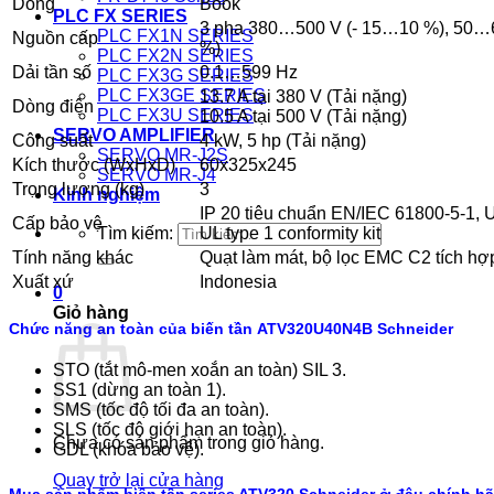
Dòng
Book
PLC FX SERIES
3 pha 380…500 V (- 15…10 %), 50…
PLC FX1N SERIES
Nguồn cấp
%)
PLC FX2N SERIES
Dải tần số
0.1…599 Hz
PLC FX3G SERIES
PLC FX3GE SERIES
13.7 A tại 380 V (Tải nặng)
Dòng điện
PLC FX3U SERIES
10.5 A tại 500 V (Tải nặng)
SERVO AMPLIFIER
Công suất
4 kW, 5 hp (Tải nặng)
SERVO MR-J2S
Kích thước (WxHxD)
60x325x245
SERVO MR-J4
Trọng lượng (kg)
3
Kinh nghiệm
IP 20 tiêu chuẩn EN/IEC 61800-5-1, U
Cấp bảo vệ
UL type 1 conformity kit
Tìm kiếm:
Tính năng khác
Quạt làm mát, bộ lọc EMC C2 tích hợ
Xuất xứ
Indonesia
0
Giỏ hàng
Chức năng an toàn của biến tần ATV320U40N4B Schneider
STO (tắt mô-men xoắn an toàn) SIL 3.
SS1 (dừng an toàn 1).
SMS (tốc độ tối đa an toàn).
SLS (tốc độ giới hạn an toàn).
Chưa có sản phẩm trong giỏ hàng.
GDL (khóa bảo vệ).
Quay trở lại cửa hàng
Mua sản phẩm biến tần series ATV320 Schneider ở đâu chính h