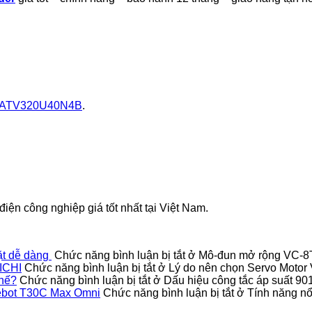
ATV320U40N4B
.
iện công nghiệp giá tốt nhất tại Việt Nam.
ặt dễ dàng
Chức năng bình luận bị tắt
ở Mô-đun mở rộng VC-8TC
ICHI
Chức năng bình luận bị tắt
ở Lý do nên chọn Servo Moto
thế?
Chức năng bình luận bị tắt
ở Dấu hiệu công tắc áp suất 9
Deebot T30C Max Omni
Chức năng bình luận bị tắt
ở Tính năng nổi