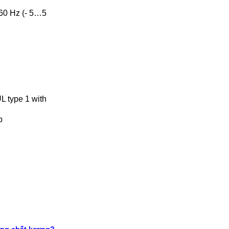
60 Hz (- 5…5
L type 1 with
p
ãng chất lượng?