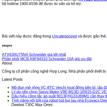
hệ hotline 1900.6536 để được tư vấn và hỗ trợ.
Bài viết này được đăng trong
Uncategorized
và được gắn thẻ
seopro
ATV630U75N4 Schneider giá tốt nhất
Phân phối MCB A9F94310 Schneider 10A giá ưu đãi
About
Công ty cổ phần công nghệ Hợp Long. Nhà phân phối thiết bị đ
Latest Posts
Mô-đun mở rộng VC-8TC Veichi hoạt động bền bỉ, lắp đ
Lý do nên chọn Servo Motor V9E-M13D-1R815-D2C VE
Dấu hiệu công tắc áp suất 9013FHG33J69M1 cần thay 
Tính năng nổi bật của robot hút bụi lau nhà Ecovacs 
Deebot T30C Max Omni