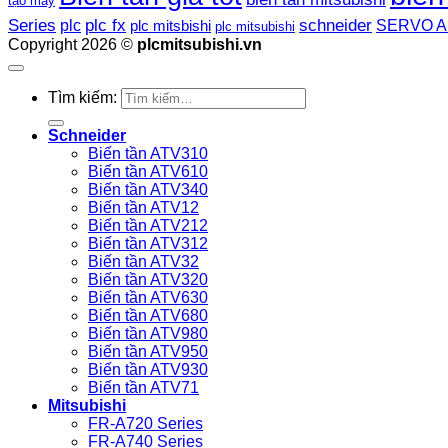
tạo máy
plc fx
Series
schneider
plc
SERVO A
plc mitsbishi
plc mitsubishi
Copyright 2026 ©
plcmitsubishi.vn
Tìm kiếm:
Schneider
Biến tần ATV310
Biến tần ATV610
Biến tần ATV340
Biến tần ATV12
Biến tần ATV212
Biến tần ATV312
Biến tần ATV32
Biến tần ATV320
Biến tần ATV630
Biến tần ATV680
Biến tần ATV980
Biến tần ATV950
Biến tần ATV930
Biến tần ATV71
Mitsubishi
FR-A720 Series
FR-A740 Series