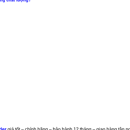
der
giá tốt – chính hãng – bảo hành 12 tháng – giao hàng tận n