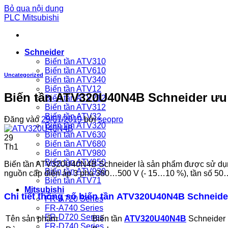
Bỏ qua nội dung
PLC Mitsubishi
Schneider
Biến tần ATV310
Biến tần ATV610
Uncategorized
Biến tần ATV340
Biến tần ATV12
Biến tần ATV320U40N4B Schneider ưu 
Biến tần ATV212
Biến tần ATV312
Biến tần ATV32
Đăng vào
29/01/2019
bởi
seopro
Biến tần ATV320
Biến tần ATV630
29
Biến tần ATV680
Th1
Biến tần ATV980
Biến tần ATV950
Biến tần ATV320U40N4B Schneider là sản phẩm được sử dụng k
Biến tần ATV930
nguồn cấp điện áp 3 pha 380…500 V (- 15…10 %), tần số 50…
Biến tần ATV71
Mitsubishi
Chi tiết thông số biến tần ATV320U40N4B Schneide
FR-A720 Series
FR-A740 Series
FR-D720 Series
Tên sản phẩm
Biến tần
ATV320U40N4B
Schneider
FR-D740 Series