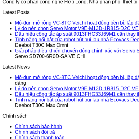
Công ty cổ phần công nghệ Hợp Long. Nhà phân phối thiết bị đ
Latest Posts
Mô-đun mở rộng VC-8TC Veichi hoạt động bền bỉ, lắp đ
Lý do nên chọn Servo Motor V9E-M13D-1R815-D2C VE
Dấu hiệu công tắc áp suất 9013FHG33J69M1 cần thay 
Tính năng nổi bật của robot hút bụi lau nhà Ecovacs 
Deebot T30C Max Omni
Giải pháp điều khiển chuyển động chính xác với Ser
Servo SD700-6R0D-SA VEICHI
Latest News
Mô-đun mở rộng VC-8TC Veichi hoạt động bền bỉ, lắp đ
dàng
Lý do nên chọn Servo Motor V9E-M13D-1R815-D2C VE
Dấu hiệu công tắc áp suất 9013FHG33J69M1 cần thay 
Tính năng nổi bật của robot hút bụi lau nhà Ecovacs 
Deebot T30C Max Omni
Chính sách
Chính sách bảo hành
Chính sách đổi trả
Chính sách thanh toán