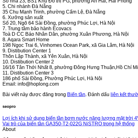
Số nhà 23, BS1 Khu Đô thị PG, phường An Hải, Hải Phòng
5. Chi nhánh Đà Nẵng
35 Chu Mạnh Trinh, phường Cẩm Lệ, Đà Nẵng
6. Xưởng sản xuất
Số 20, Ngõ 64 Sài Đồng, phường Phúc Lợi, Hà Nội
7. Trung tâm bảo hành Ecovacs
Toà D CC Báo Nhân Dân, phường Xuân Phương, Hà Nội
8. Aqara Smart Home
198 Ngọc Trai 6, Vinhomes Ocean Park, xã Gia Lâm, Hà Nội
9. Distibution Center 1
Thôn Lập Thành, xã Yên Xuân, Hà Nội
10. Distibution Center 2
16/16 Tân Thới Nhất 8, phường Đông Hưng Thuận,Hồ Chí M
11. Distibution Center 3
186 phố Sài Đồng, Phường Phúc Lợi, Hà Nội
Email:
info@hoplong.com
Bài viết này được đăng trong
Biến tần
. Đánh dấu
liên kết thư
seopro
Lợi ích khi sử dụng biến tần bơm nước năng lượng mặt trời
Vai trò của biến tần GA350-T2-022G NiSTRO trong hệ thống
About