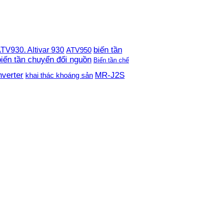
TV930. Altivar 930
biến tần
ATV950
biến tần chuyển đổi nguồn
Biến tần chế
nverter
MR-J2S
khai thác khoáng sản