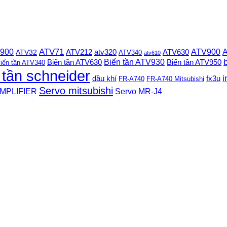
 900
ATV71
ATV900
A
ATV212
ATV630
ATV32
atv320
ATV340
atv610
Biến tần ATV930
Biến tần ATV630
Biến tần ATV950
iến tần ATV340
 tần schneider
i
dầu khí
fx3u
FR-A740
FR-A740 Mitsubishi
Servo mitsubishi
MPLIFIER
Servo MR-J4