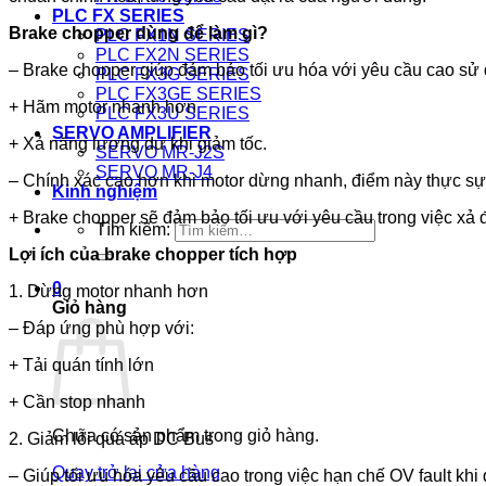
PLC FX SERIES
Brake chopper dùng để làm gì?
PLC FX1N SERIES
PLC FX2N SERIES
– Brake chopper giúp đảm bảo tối ưu hóa với yêu cầu cao sử
PLC FX3G SERIES
PLC FX3GE SERIES
+ Hãm motor nhanh hơn
PLC FX3U SERIES
SERVO AMPLIFIER
+ Xả năng lượng dư khi giảm tốc.
SERVO MR-J2S
SERVO MR-J4
– Chính xác cao hơn khi motor dừng nhanh, điểm này thực sự
Kinh nghiệm
+ Brake chopper sẽ đảm bảo tối ưu với yêu cầu trong việc xả đi
Tìm kiếm:
Lợi ích của brake chopper tích hợp
0
1. Dừng motor nhanh hơn
Giỏ hàng
– Đáp ứng phù hợp với:
+ Tải quán tính lớn
+ Cần stop nhanh
Chưa có sản phẩm trong giỏ hàng.
2. Giảm lỗi quá áp DC Bus
Quay trở lại cửa hàng
– Giúp tối ưu hóa yêu cầu cao trong việc hạn chế OV fault khi