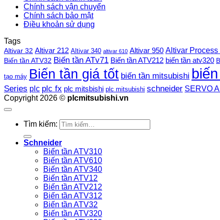
Chính sách vận chuyển
Chính sách bảo mật
Điều khoản sử dụng
Tags
Altivar Process
Altivar 212
Altivar 32
Altivar 950
Altivar 340
altivar 610
Biến tần ATv71
Biến tần ATV212
Biến tần ATV32
biến tần atv320
B
biến
Biến tần giá tốt
biến tần mitsubishi
tạo máy
plc fx
Series
schneider
plc
SERVO A
plc mitsbishi
plc mitsubishi
Copyright 2026 ©
plcmitsubishi.vn
Tìm kiếm:
Schneider
Biến tần ATV310
Biến tần ATV610
Biến tần ATV340
Biến tần ATV12
Biến tần ATV212
Biến tần ATV312
Biến tần ATV32
Biến tần ATV320