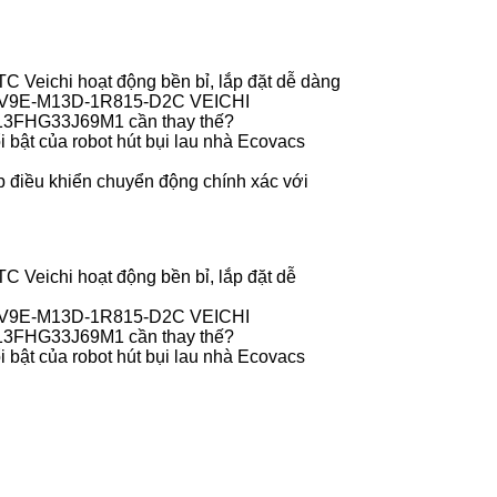
 Veichi hoạt động bền bỉ, lắp đặt dễ dàng
r V9E-M13D-1R815-D2C VEICHI
013FHG33J69M1 cần thay thế?
 bật của robot hút bụi lau nhà Ecovacs
 điều khiển chuyển động chính xác với
 Veichi hoạt động bền bỉ, lắp đặt dễ
r V9E-M13D-1R815-D2C VEICHI
013FHG33J69M1 cần thay thế?
 bật của robot hút bụi lau nhà Ecovacs