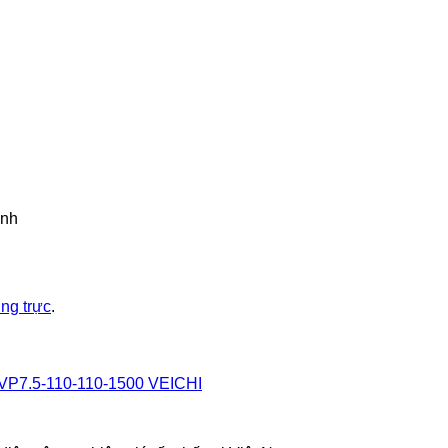
inh
ờng trực
.
 4VP7.5-110-110-1500 VEICHI