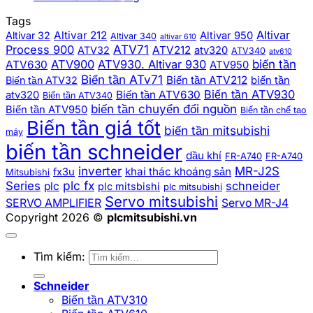
Tags
Altivar
Altivar 212
Altivar 32
Altivar 950
Altivar 340
altivar 610
ATV71
Process 900
ATV212
ATV32
atv320
ATV340
atv610
biến tần
ATV900
ATV930. Altivar 930
ATV630
ATV950
Biến tần ATv71
Biến tần ATV212
Biến tần ATV32
biến tần
Biến tần ATV930
Biến tần ATV630
atv320
Biến tần ATV340
biến tần chuyển đổi nguồn
Biến tần ATV950
Biến tần chế tạo
Biến tần giá tốt
biến tần mitsubishi
máy
biến tần schneider
dầu khí
FR-A740
FR-A740
inverter
MR-J2S
khai thác khoáng sản
fx3u
Mitsubishi
plc fx
Series
schneider
plc
plc mitsbishi
plc mitsubishi
Servo mitsubishi
SERVO AMPLIFIER
Servo MR-J4
Copyright 2026 ©
plcmitsubishi.vn
Tìm kiếm:
Schneider
Biến tần ATV310