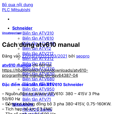
Bỏ qua nội dung
PLC Mitsubishi
Schneider
Biến tần ATV310
Uncategorized
Biến tần ATV610
Biến tần ATV340
Cách dùng atv610 manual
Biến tần ATV12
Biến tần ATV212
Đăng vào
22/03/2021
22/03/2021
bởi
seopro
Biến tần ATV312
Biến tần ATV32
atv610 manual
chi tiết tại:
Biến tần ATV320
https://hoplongtech.com/downloads/atv610-
Biến tần ATV630
programming-manual-en-eav64387-04
Biến tần ATV680
Biến tần ATV980
Đặc điểm của biến tần ATV610 Schneider
Biến tần ATV950
– Nguồn điện áp Altivar ATV610: 380 – 415V 3 Pha
Biến tần ATV930
50/60 Hz
Biến tần ATV71
– Động cơ không đồng bộ 3 pha 380-415V, 0.75-160KW.
Mitsubishi
– Tích hợp bộ lọc C3 EMC
FR-A720 Series
– Tần số ngõ ra: 0.1-500 Hz