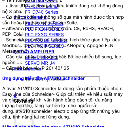
FR-A740 Series
– altivar 610 sử dụng để điều khiển động cơ không đồng
FR-D720 Series
bộ 3 pha
FR-D740 Series
– Có thể cài đặt lại thông số qua màn hình được tích hợp
PLC FX SERIES
sẵn hoặc từ phần mềm PowerSuite.
PLC FX1N SERIES
– Altivar ATV610 có chứng nhận: CE, RoHS, REACH,
PLC FX2N SERIES
PEP, EoLI
PLC FX3G SERIES
– Schneider atv610 có tích hợp hình thức giao tiếp kiểu
PLC FX3GE SERIES
Modbus, lonworks, BACnet, CANopen, Apogee FLN,
PLC FX3U SERIES
Metasys N2.
SERVO AMPLIFIER
– Các giải pháp triệt sóng hài: Bộ lọc nhiễu bổ sung, lọc
SERVO MR-J2S
nguồn…
SERVO MR-J4
– Cấp độ bảo vệ: IP 20/ 40/ 65
Kinh nghiệm
ứng dụng biến tần ATV610 Schneider
Tìm kiếm:
Altivar ATV610 Schneider là dòng sản phẩm thuộc nhóm
EasyLine của Schneider- Giúp cải thiện về hiệu suất máy
0
và giảm chi phí khi vận hành bằng cách tối ưu năng
Giỏ hàng
lượng tiêu thụ, tăng sự tiện lợi cho người sử
dụng. atv610 schneider electric đáp ứng tốt những yêu
cầu, tính năng tại nơi ứng dụng.
Một số sản phẩm bán chạy ATV610 Schneider