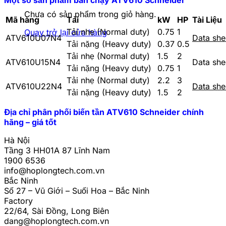
Chưa có sản phẩm trong giỏ hàng.
Mã hàng
Tải
kW
HP
Tài Liệu
Tải nhẹ (Normal duty)
0.75
1
Quay trở lại cửa hàng
ATV610U07N4
Data sh
Tải nặng (Heavy duty)
0.37
0.5
Tải nhẹ (Normal duty)
1.5
2
ATV610U15N4
Data sh
Tải nặng (Heavy duty)
0.75
1
Tải nhẹ (Normal duty)
2.2
3
ATV610U22N4
Data sh
Tải nặng (Heavy duty)
1.5
2
Địa chỉ phân phối biến tần ATV610 Schneider chính
hãng – giá tốt
Hà Nội
Tầng 3 HH01A 87 Lĩnh Nam
1900 6536
info@hoplongtech.com.vn
Bắc Ninh
Số 27 – Vũ Giới – Suối Hoa – Bắc Ninh
Factory
22/64, Sài Đồng, Long Biên
dang@hoplongtech.com.vn