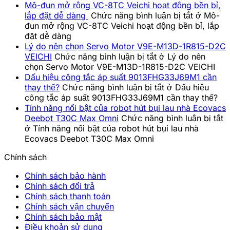
Mô-đun mở rộng VC-8TC Veichi hoạt động bền bỉ,
lắp đặt dễ dàng
Chức năng bình luận bị tắt
ở Mô-
đun mở rộng VC-8TC Veichi hoạt động bền bỉ, lắp
đặt dễ dàng
Lý do nên chọn Servo Motor V9E-M13D-1R815-D2C
VEICHI
Chức năng bình luận bị tắt
ở Lý do nên
chọn Servo Motor V9E-M13D-1R815-D2C VEICHI
Dấu hiệu công tắc áp suất 9013FHG33J69M1 cần
thay thế?
Chức năng bình luận bị tắt
ở Dấu hiệu
công tắc áp suất 9013FHG33J69M1 cần thay thế?
Tính năng nổi bật của robot hút bụi lau nhà Ecovacs
Deebot T30C Max Omni
Chức năng bình luận bị tắt
ở Tính năng nổi bật của robot hút bụi lau nhà
Ecovacs Deebot T30C Max Omni
Chính sách
Chính sách bảo hành
Chính sách đổi trả
Chính sách thanh toán
Chính sách vận chuyển
Chính sách bảo mật
Điều khoản sử dụng