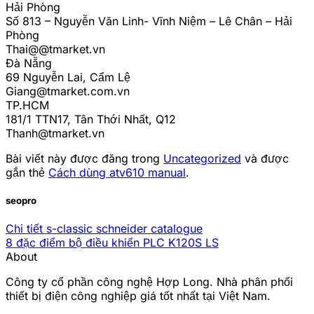
Hải Phòng
Số 813 – Nguyễn Văn Linh- Vĩnh Niệm – Lê Chân – Hải
Phòng
Thai@@tmarket.vn
Đà Nẵng
69 Nguyễn Lai, Cẩm Lệ
Giang@tmarket.com.vn
TP.HCM
181/1 TTN17, Tân Thới Nhất, Q12
Thanh@tmarket.vn
Bài viết này được đăng trong
Uncategorized
và được
gắn thẻ
Cách dùng atv610 manual
.
seopro
Chi tiết s-classic schneider catalogue
8 đặc điểm bộ điều khiển PLC K120S LS
About
Công ty cổ phần công nghệ Hợp Long. Nhà phân phối
thiết bị điện công nghiệp giá tốt nhất tại Việt Nam.