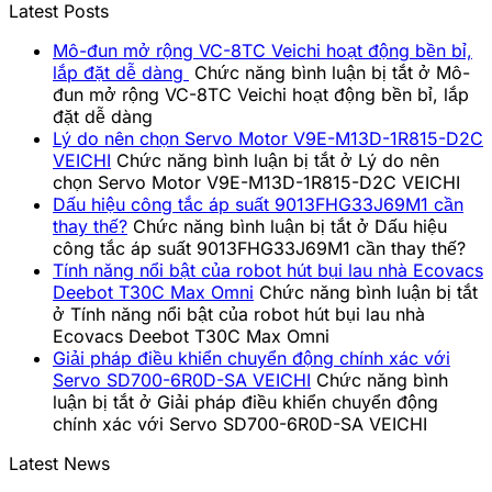
Latest Posts
Mô-đun mở rộng VC-8TC Veichi hoạt động bền bỉ,
lắp đặt dễ dàng
Chức năng bình luận bị tắt
ở Mô-
đun mở rộng VC-8TC Veichi hoạt động bền bỉ, lắp
đặt dễ dàng
Lý do nên chọn Servo Motor V9E-M13D-1R815-D2C
VEICHI
Chức năng bình luận bị tắt
ở Lý do nên
chọn Servo Motor V9E-M13D-1R815-D2C VEICHI
Dấu hiệu công tắc áp suất 9013FHG33J69M1 cần
thay thế?
Chức năng bình luận bị tắt
ở Dấu hiệu
công tắc áp suất 9013FHG33J69M1 cần thay thế?
Tính năng nổi bật của robot hút bụi lau nhà Ecovacs
Deebot T30C Max Omni
Chức năng bình luận bị tắt
ở Tính năng nổi bật của robot hút bụi lau nhà
Ecovacs Deebot T30C Max Omni
Giải pháp điều khiển chuyển động chính xác với
Servo SD700-6R0D-SA VEICHI
Chức năng bình
luận bị tắt
ở Giải pháp điều khiển chuyển động
chính xác với Servo SD700-6R0D-SA VEICHI
Latest News