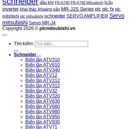
schneider
dầu khí
fx3u
FR-A740
FR-A740 Mitsubishi
plc fx
inverter
MR-J2S Series
khai thác khoáng sản
plc
plc
Servo
schneider
SERVO AMPLIFIER
mitsbishi
plc mitsubishi
mitsubishi
Servo MR-J4
Copyright 2026 ©
plcmitsubishi.vn
Tìm kiếm:
Schneider
Biến tần ATV310
Biến tần ATV610
Biến tần ATV340
Biến tần ATV12
Biến tần ATV212
Biến tần ATV312
Biến tần ATV32
Biến tần ATV320
Biến tần ATV630
Biến tần ATV680
Biến tần ATV980
Biến tần ATV950
Biến tần ATV930
Biến tần ATV71