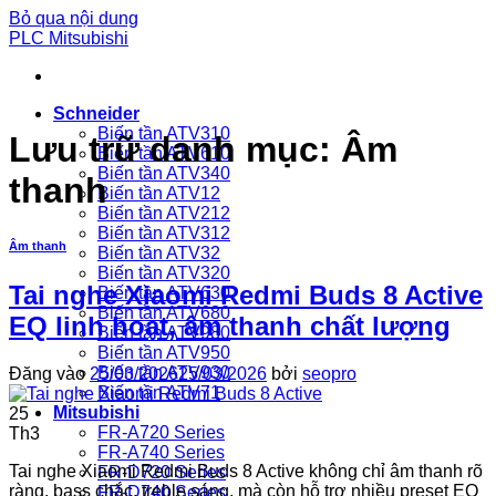
Bỏ qua nội dung
PLC Mitsubishi
Schneider
Biến tần ATV310
Lưu trữ danh mục:
Âm
Biến tần ATV610
Biến tần ATV340
thanh
Biến tần ATV12
Biến tần ATV212
Biến tần ATV312
Âm thanh
Biến tần ATV32
Biến tần ATV320
Tai nghe Xiaomi Redmi Buds 8 Active
Biến tần ATV630
Biến tần ATV680
EQ linh hoạt, âm thanh chất lượng
Biến tần ATV980
Biến tần ATV950
Biến tần ATV930
Đăng vào
25/03/2026
25/03/2026
bởi
seopro
Biến tần ATV71
Mitsubishi
25
FR-A720 Series
Th3
FR-A740 Series
Tai nghe Xiaomi Redmi Buds 8 Active không chỉ âm thanh rõ
FR-D720 Series
ràng, bass chắc, treble sáng, mà còn hỗ trợ nhiều preset EQ
FR-D740 Series