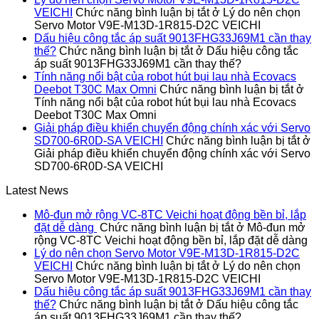
VEICHI
Chức năng bình luận bị tắt
ở Lý do nên chọn
Servo Motor V9E-M13D-1R815-D2C VEICHI
Dấu hiệu công tắc áp suất 9013FHG33J69M1 cần thay
thế?
Chức năng bình luận bị tắt
ở Dấu hiệu công tắc
áp suất 9013FHG33J69M1 cần thay thế?
Tính năng nổi bật của robot hút bụi lau nhà Ecovacs
Deebot T30C Max Omni
Chức năng bình luận bị tắt
ở
Tính năng nổi bật của robot hút bụi lau nhà Ecovacs
Deebot T30C Max Omni
Giải pháp điều khiển chuyển động chính xác với Servo
SD700-6R0D-SA VEICHI
Chức năng bình luận bị tắt
ở
Giải pháp điều khiển chuyển động chính xác với Servo
SD700-6R0D-SA VEICHI
Latest News
Mô-đun mở rộng VC-8TC Veichi hoạt động bền bỉ, lắp
đặt dễ dàng
Chức năng bình luận bị tắt
ở Mô-đun mở
rộng VC-8TC Veichi hoạt động bền bỉ, lắp đặt dễ dàng
Lý do nên chọn Servo Motor V9E-M13D-1R815-D2C
VEICHI
Chức năng bình luận bị tắt
ở Lý do nên chọn
Servo Motor V9E-M13D-1R815-D2C VEICHI
Dấu hiệu công tắc áp suất 9013FHG33J69M1 cần thay
thế?
Chức năng bình luận bị tắt
ở Dấu hiệu công tắc
áp suất 9013FHG33J69M1 cần thay thế?