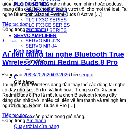
giúp tối ưu trải nghiệm nghe nhạc, xem phim hoặc podcast,
PLC FX SERIES
mang đến chất lượng âm thanh vượt trội cho mọi thể loại. Tai
PLC FX1N SERIES
nghe Bluetooth Xiaomi Redmi Buds 8 Active […]
PLC FX2N SERIES
PLC FX3G SERIES
Tiếp tục đọc
→
PLC FX3GE SERIES
Đăng trong
Âm thanh
PLC FX3U SERIES
SERVO AMPLIFIER
SERVO MR-J2S
Âm thanh
SERVO MR-J4
Kinh nghiệm
Ai nên dùng tai nghe Bluetooth True
Wireless Xiaomi Redmi Buds 8 Pro
Tìm kiếm:
Đăng vào
20/03/2026
20/03/2026
bởi
seopro
0
Giỏ hàng
Tai nghe True Wireless đang dần thay thế các dòng tai nghe
có dây nhờ sự tiện lợi và linh hoạt. Trong số đó, Xiaomi
Redmi Buds 8 Pro là một lựa chọn Bluetooth không dây
đáng cân nhắc với nhiều cải tiến về âm thanh và trải nghiệm
người dùng. Redmi Buds 8 Pro […]
Tiếp tục đọc
→
Chưa có sản phẩm trong giỏ hàng.
Đăng trong
Âm thanh
Quay trở lại cửa hàng