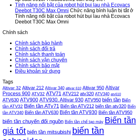
Tính năng nổi bật của robot hút bụi lau nhà Ecovacs
Deebot T30C Max Omni
Chức năng bình luận bị tắt
ở
Tính năng nổi bật của robot hút bụi lau nhà Ecovacs
Deebot T30C Max Omni
Chính sách
Chính sách bảo hành
Chính sách đổi trả
Chính sách thanh toán
Chính sách vận chuyển
Chính sách bảo mật
Điều khoản sử dụng
Tags
Altivar
Altivar 212
Altivar 32
Altivar 950
Altivar 340
altivar 610
Process 900
ATV71
ATV212
ATV32
atv320
ATV340
atv610
ATV900
ATV930. Altivar 930
biến tần
ATV630
ATV950
Biến
Biến tần ATv71
Biến tần ATV212
tần ATV32
biến tần atv320
Biến
Biến tần ATV930
Biến tần ATV630
Biến tần ATV950
tần ATV340
Biến tần
biến tần chuyển đổi nguồn
Biến tần chế tạo máy
biến tần
giá tốt
biến tần mitsubishi