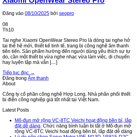
Xiaomi OpenWear Stereo Pro
Đăng vào
08/10/2025
bởi
seopro
08
Th10
Tai nghe Xiaomi OpenWear Stereo Pro là dòng tai nghe hở
tai thế hệ mới, thiết kế tinh tế, trang bị công nghệ âm thanh
tiên tiến. Sản phẩm hướng đến người dùng yêu thích sự tự
do, cần một thiết bị vừa nghe nhạc vừa làm việc, di chuyển
hay luyện tập mà vẫn […]
Tiếp tục đọc
→
Đăng trong
Âm thanh
About
Công ty cổ phần công nghệ Hợp Long. Nhà phân phối thiết
bị điện công nghiệp giá tốt nhất tại Việt Nam.
Latest Posts
Mô-đun mở rộng VC-8TC Veichi hoạt động bền bỉ, lắp
đặt dễ dàng
Chức năng bình luận bị tắt
ở Mô-đun mở
rộng VC-8TC Veichi hoạt động bền bỉ, lắp đặt dễ dàng
Lý do nên chọn Servo Motor V9E-M13D-1R815-D2C