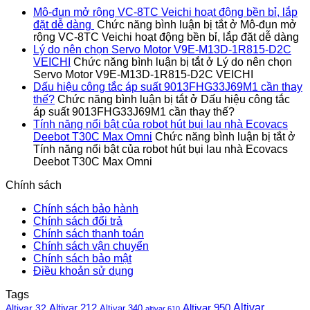
Mô-đun mở rộng VC-8TC Veichi hoạt động bền bỉ, lắp
đặt dễ dàng
Chức năng bình luận bị tắt
ở Mô-đun mở
rộng VC-8TC Veichi hoạt động bền bỉ, lắp đặt dễ dàng
Lý do nên chọn Servo Motor V9E-M13D-1R815-D2C
VEICHI
Chức năng bình luận bị tắt
ở Lý do nên chọn
Servo Motor V9E-M13D-1R815-D2C VEICHI
Dấu hiệu công tắc áp suất 9013FHG33J69M1 cần thay
thế?
Chức năng bình luận bị tắt
ở Dấu hiệu công tắc
áp suất 9013FHG33J69M1 cần thay thế?
Tính năng nổi bật của robot hút bụi lau nhà Ecovacs
Deebot T30C Max Omni
Chức năng bình luận bị tắt
ở
Tính năng nổi bật của robot hút bụi lau nhà Ecovacs
Deebot T30C Max Omni
Chính sách
Chính sách bảo hành
Chính sách đổi trả
Chính sách thanh toán
Chính sách vận chuyển
Chính sách bảo mật
Điều khoản sử dụng
Tags
Altivar
Altivar 212
Altivar 32
Altivar 950
Altivar 340
altivar 610