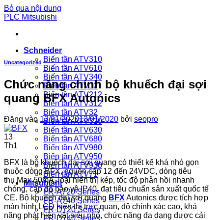
Bỏ qua nội dung
PLC Mitsubishi
Schneider
Biến tần ATV310
Uncategorized
Biến tần ATV610
Biến tần ATV340
Chức năng chính bộ khuếch đại sợi
Biến tần ATV12
Biến tần ATV212
quang BFX Autonics
Biến tần ATV312
Biến tần ATV32
Đăng vào
13/01/2020
13/01/2020
bởi
seopro
Biến tần ATV320
Biến tần ATV630
13
Biến tần ATV680
Th1
Biến tần ATV980
Biến tần ATV950
BFX là bộ khuếch đại sợi quang có thiết kế khá nhỏ gọn
Biến tần ATV930
thuộc dòng BFX, nguồn cấp 12 đến 24VDC, dòng tiêu
Biến tần ATV71
thụ Max 50mA, loại hiển thị kép, tốc độ phản hồi nhanh
Mitsubishi
chóng, cấp độ bảo vệ IP40, đạt tiêu chuẩn sản xuất quốc tế
FR-A720 Series
CE. Bộ khuếch đại sợi quang
BFX
Autonics được tích hợp
FR-A740 Series
màn hình LCD hiển thị trực quan, độ chính xác cao, khả
FR-D720 Series
năng phát hiện vật siêu nhỏ, chức năng đa dạng được cải
FR-D740 Series