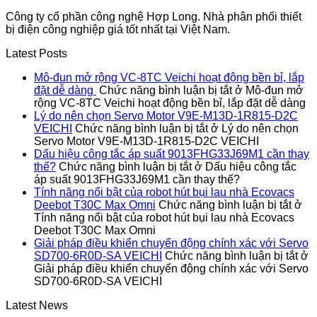
Công ty cổ phần công nghệ Hợp Long. Nhà phân phối thiết
bị điện công nghiệp giá tốt nhất tại Việt Nam.
Latest Posts
Mô-đun mở rộng VC-8TC Veichi hoạt động bền bỉ, lắp
đặt dễ dàng
Chức năng bình luận bị tắt
ở Mô-đun mở
rộng VC-8TC Veichi hoạt động bền bỉ, lắp đặt dễ dàng
Lý do nên chọn Servo Motor V9E-M13D-1R815-D2C
VEICHI
Chức năng bình luận bị tắt
ở Lý do nên chọn
Servo Motor V9E-M13D-1R815-D2C VEICHI
Dấu hiệu công tắc áp suất 9013FHG33J69M1 cần thay
thế?
Chức năng bình luận bị tắt
ở Dấu hiệu công tắc
áp suất 9013FHG33J69M1 cần thay thế?
Tính năng nổi bật của robot hút bụi lau nhà Ecovacs
Deebot T30C Max Omni
Chức năng bình luận bị tắt
ở
Tính năng nổi bật của robot hút bụi lau nhà Ecovacs
Deebot T30C Max Omni
Giải pháp điều khiển chuyển động chính xác với Servo
SD700-6R0D-SA VEICHI
Chức năng bình luận bị tắt
ở
Giải pháp điều khiển chuyển động chính xác với Servo
SD700-6R0D-SA VEICHI
Latest News