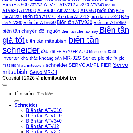
Process 900
ATV71
ATV212
ATV32
atv320
ATV340
atv610
ATV900
ATV930. Altivar 930
biến tần
ATV630
ATV950
Biến
Biến tần ATv71
Biến tần ATV212
tần ATV32
biến tần atv320
Biến
Biến tần ATV930
Biến tần ATV630
Biến tần ATV950
tần ATV340
Biến tần
biến tần chuyển đổi nguồn
Biến tần chế tạo máy
biến tần
giá tốt
biến tần mitsubishi
schneider
dầu khí
fx3u
FR-A740
FR-A740 Mitsubishi
plc fx
inverter
MR-J2S Series
khai thác khoáng sản
plc
plc
Servo
schneider
SERVO AMPLIFIER
mitsbishi
plc mitsubishi
mitsubishi
Servo MR-J4
Copyright 2026 ©
plcmitsubishi.vn
Tìm kiếm:
Schneider
Biến tần ATV310
Biến tần ATV610
Biến tần ATV340
Biến tần ATV12
Biến tần ATV212