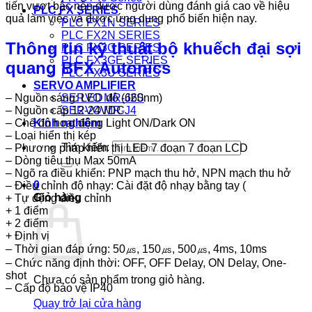
tiến vượt bậc nên được người dùng đánh giá cao về hiệu
PLC FX SERIES
quả làm việc và được ứng dụng phổ biến hiện nay.
PLC FX1N SERIES
PLC FX2N SERIES
Thông tin kỹ thuật bộ khuếch đại sợi
PLC FX3G SERIES
PLC FX3GE SERIES
quang BFX Autonics
PLC FX3U SERIES
SERVO AMPLIFIER
– Nguồn sáng: LED đỏ (660nm)
SERVO MR-J2S
– Nguồn cấp 12-24VDC
SERVO MR-J4
– Chế độ hoạt động Light ON/Dark ON
Kinh nghiệm
– Loại hiển thị kép
Tìm kiếm:
– Phương pháp hiển thị LED 7 đoạn 7 đoạn LCD
– Dòng tiêu thụ Max 50mA
– Ngõ ra điều khiển: PNP mạch thu hở, NPN mạch thu hở
0
– Điều chỉnh độ nhạy: Cài đặt độ nhạy bằng tay (
Giỏ hàng
+ Tự động điều chỉnh
+ 1 điểm
+ 2 điểm
+ Định vị
– Thời gian đáp ứng: 50㎲, 150㎲, 500㎲, 4ms, 10ms
– Chức năng định thời: OFF, OFF Delay, ON Delay, One-
shot
Chưa có sản phẩm trong giỏ hàng.
– Cấp độ bảo vệ IP40
Quay trở lại cửa hàng