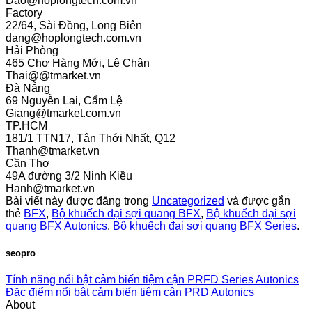
Dao@hoplongtech.com.vn
Factory
22/64, Sài Đồng, Long Biên
dang@hoplongtech.com.vn
Hải Phòng
465 Chợ Hàng Mới, Lê Chân
Thai@@tmarket.vn
Đà Nẵng
69 Nguyễn Lai, Cẩm Lệ
Giang@tmarket.com.vn
TP.HCM
181/1 TTN17, Tân Thới Nhất, Q12
Thanh@tmarket.vn
Cần Thơ
49A đường 3/2 Ninh Kiều
Hanh@tmarket.vn
Bài viết này được đăng trong
Uncategorized
và được gắn
thẻ
BFX
,
Bộ khuếch đại sợi quang BFX
,
Bộ khuếch đại sợi
quang BFX Autonics
,
Bộ khuếch đại sợi quang BFX Series
.
seopro
Tính năng nổi bật cảm biến tiệm cận PRFD Series Autonics
Đặc điểm nổi bật cảm biến tiệm cận PRD Autonics
About