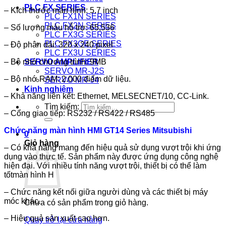
PLC FX SERIES
– Kích thước màn hình: 5.7 inch
PLC FX1N SERIES
PLC FX2N SERIES
– Số lượng màu hỗ trợ: 65,536
PLC FX3G SERIES
PLC FX3GE SERIES
– Độ phân dải: 320 x 240 pixel
PLC FX3U SERIES
– Bộ nhớ chương trình: 9MB
SERVO AMPLIFIER
SERVO MR-J2S
– Bộ nhớ RAM: 2.000 điểm dữ liệu.
SERVO MR-J4
Kinh nghiệm
– Khả năng liên kết: Ethernet, MELSECNET/10, CC-Link.
Tìm kiếm:
– Cổng giao tiếp: RS232 / RS422 / RS485
Chức năng màn hình HMI GT14 Series Mitsubishi
0
Giỏ hàng
– Có khả năng mang đến hiệu quả sử dụng vượt trội khi ứng
dụng vào thực tế. Sản phẩm này được ứng dụng công nghệ
hiện đại. Với nhiều tính năng vượt trội, thiết bị có thể làm
tốtmàn hình H
– Chức năng kết nối giữa người dùng và các thiết bị máy
móc khác.
Chưa có sản phẩm trong giỏ hàng.
– Hiệu quả sản xuất cao hơn.
Quay trở lại cửa hàng