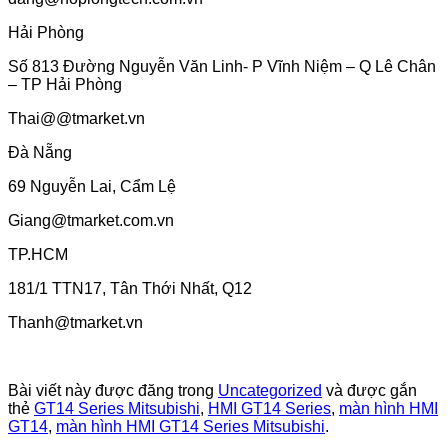
Hải Phòng
Số 813 Đường Nguyễn Văn Linh- P Vĩnh Niệm – Q Lê Chân
– TP Hải Phòng
Thai@@tmarket.vn
Đà Nẵng
69 Nguyễn Lai, Cẩm Lệ
Giang@tmarket.com.vn
TP.HCM
181/1 TTN17, Tân Thới Nhất, Q12
Thanh@tmarket.vn
Bài viết này được đăng trong
Uncategorized
và được gắn
thẻ
GT14 Series Mitsubishi
,
HMI GT14 Series
,
màn hình HMI
GT14
,
màn hình HMI GT14 Series Mitsubishi
.