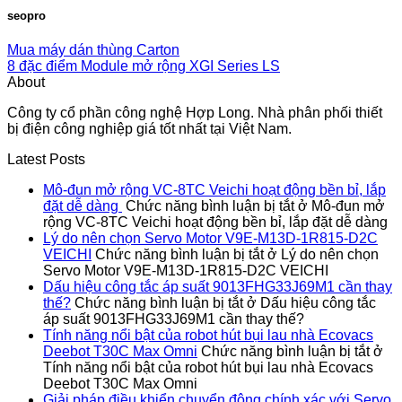
seopro
Mua máy dán thùng Carton
8 đặc điểm Module mở rộng XGI Series LS
About
Công ty cổ phần công nghệ Hợp Long. Nhà phân phối thiết
bị điện công nghiệp giá tốt nhất tại Việt Nam.
Latest Posts
Mô-đun mở rộng VC-8TC Veichi hoạt động bền bỉ, lắp
đặt dễ dàng
Chức năng bình luận bị tắt
ở Mô-đun mở
rộng VC-8TC Veichi hoạt động bền bỉ, lắp đặt dễ dàng
Lý do nên chọn Servo Motor V9E-M13D-1R815-D2C
VEICHI
Chức năng bình luận bị tắt
ở Lý do nên chọn
Servo Motor V9E-M13D-1R815-D2C VEICHI
Dấu hiệu công tắc áp suất 9013FHG33J69M1 cần thay
thế?
Chức năng bình luận bị tắt
ở Dấu hiệu công tắc
áp suất 9013FHG33J69M1 cần thay thế?
Tính năng nổi bật của robot hút bụi lau nhà Ecovacs
Deebot T30C Max Omni
Chức năng bình luận bị tắt
ở
Tính năng nổi bật của robot hút bụi lau nhà Ecovacs
Deebot T30C Max Omni
Giải pháp điều khiển chuyển động chính xác với Servo