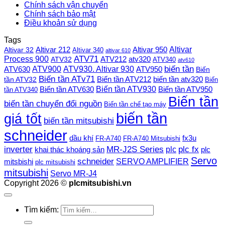
Chính sách vận chuyển
Chính sách bảo mật
Điều khoản sử dụng
Tags
Altivar
Altivar 212
Altivar 32
Altivar 950
Altivar 340
altivar 610
Process 900
ATV71
ATV212
ATV32
atv320
ATV340
atv610
ATV900
ATV930. Altivar 930
biến tần
ATV630
ATV950
Biến
Biến tần ATv71
Biến tần ATV212
tần ATV32
biến tần atv320
Biến
Biến tần ATV930
Biến tần ATV630
Biến tần ATV950
tần ATV340
Biến tần
biến tần chuyển đổi nguồn
Biến tần chế tạo máy
biến tần
giá tốt
biến tần mitsubishi
schneider
dầu khí
fx3u
FR-A740
FR-A740 Mitsubishi
plc fx
inverter
MR-J2S Series
khai thác khoáng sản
plc
plc
Servo
schneider
SERVO AMPLIFIER
mitsbishi
plc mitsubishi
mitsubishi
Servo MR-J4
Copyright 2026 ©
plcmitsubishi.vn
Tìm kiếm: