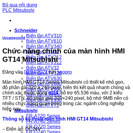
Bỏ qua nội dung
PLC Mitsubishi
Schneider
Biến tần ATV310
Uncategorized
Biến tần ATV610
Biến tần ATV340
Chức năng chính của màn hình HMI
Biến tần ATV12
Biến tần ATV212
GT14 Mitsubishi
Biến tần ATV312
Biến tần ATV32
Đăng vào
02/04/2021
bởi
seopro
Biến tần ATV320
Biến tần ATV630
Màn hình HMI GT14 Series Mitsubishi có thiết kế nhỏ gọn,
Biến tần ATV680
độ phân dải 320 x 240 pixel, hiển thị kết quả nhanh chóng và
Biến tần ATV980
chính xác thuộc dòng
gt14
hỗ trợ 65.536 màu, với 2 kiểu
Biến tần ATV950
TFT / STN, độ phân giải 320×240 pixel, bộ nhớ 9MB nên có
Biến tần ATV930
nhiều chức năng quan trọng trong các ngành công nghiệp
Biến tần ATV71
hiện nay.
Mitsubishi
FR-A720 Series
Thông số kỹ thuật màn hình HMI GT14 Mitsubishi
FR-A740 Series
FR-D720 Series
– Điện áp: DC24V
FR-D740 Series