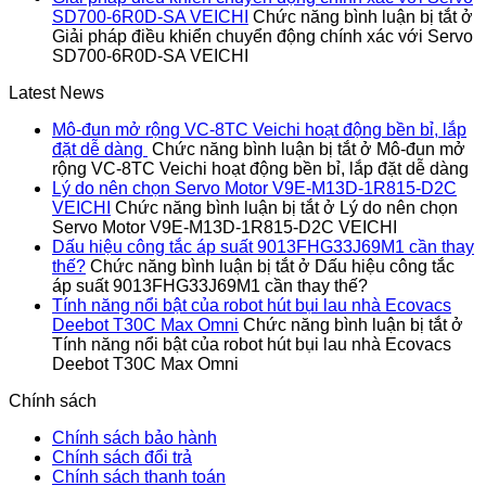
SD700-6R0D-SA VEICHI
Chức năng bình luận bị tắt
ở
Giải pháp điều khiển chuyển động chính xác với Servo
SD700-6R0D-SA VEICHI
Latest News
Mô-đun mở rộng VC-8TC Veichi hoạt động bền bỉ, lắp
đặt dễ dàng
Chức năng bình luận bị tắt
ở Mô-đun mở
rộng VC-8TC Veichi hoạt động bền bỉ, lắp đặt dễ dàng
Lý do nên chọn Servo Motor V9E-M13D-1R815-D2C
VEICHI
Chức năng bình luận bị tắt
ở Lý do nên chọn
Servo Motor V9E-M13D-1R815-D2C VEICHI
Dấu hiệu công tắc áp suất 9013FHG33J69M1 cần thay
thế?
Chức năng bình luận bị tắt
ở Dấu hiệu công tắc
áp suất 9013FHG33J69M1 cần thay thế?
Tính năng nổi bật của robot hút bụi lau nhà Ecovacs
Deebot T30C Max Omni
Chức năng bình luận bị tắt
ở
Tính năng nổi bật của robot hút bụi lau nhà Ecovacs
Deebot T30C Max Omni
Chính sách
Chính sách bảo hành
Chính sách đổi trả
Chính sách thanh toán