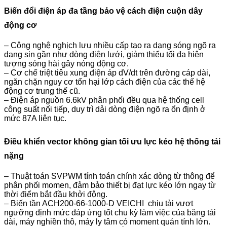
Biến đổi điện áp đa tầng bảo vệ cách điện cuộn dây
động cơ
– Công nghệ nghịch lưu nhiều cấp tạo ra dạng sóng ngõ ra
dạng sin gần như dòng điện lưới, giảm thiểu tối đa hiện
tượng sóng hài gây nóng động cơ.
– Cơ chế triệt tiêu xung điện áp dV/dt trên đường cáp dài,
ngăn chặn nguy cơ tổn hại lớp cách điện của các thế hệ
động cơ trung thế cũ.
– Điện áp nguồn 6.6kV phân phối đều qua hệ thống cell
công suất nối tiếp, duy trì dải dòng điện ngõ ra ổn định ở
mức 87A liên tục.
Điều khiển vector không gian tối ưu lực kéo hệ thống tải
nặng
– Thuật toán SVPWM tính toán chính xác dòng từ thông để
phân phối momen, đảm bảo thiết bị đạt lực kéo lớn ngay từ
thời điểm bắt đầu khởi động.
– Biến tần ACH200-66-1000-D VEICHI chịu tải vượt
ngưỡng định mức đáp ứng tốt chu kỳ làm việc của băng tải
dài, máy nghiền thô, máy ly tâm có moment quán tính lớn.