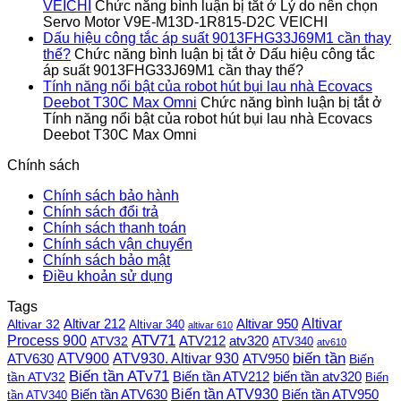
VEICHI
Chức năng bình luận bị tắt
ở Lý do nên chọn
Servo Motor V9E-M13D-1R815-D2C VEICHI
Dấu hiệu công tắc áp suất 9013FHG33J69M1 cần thay
thế?
Chức năng bình luận bị tắt
ở Dấu hiệu công tắc
áp suất 9013FHG33J69M1 cần thay thế?
Tính năng nổi bật của robot hút bụi lau nhà Ecovacs
Deebot T30C Max Omni
Chức năng bình luận bị tắt
ở
Tính năng nổi bật của robot hút bụi lau nhà Ecovacs
Deebot T30C Max Omni
Chính sách
Chính sách bảo hành
Chính sách đổi trả
Chính sách thanh toán
Chính sách vận chuyển
Chính sách bảo mật
Điều khoản sử dụng
Tags
Altivar
Altivar 212
Altivar 32
Altivar 950
Altivar 340
altivar 610
Process 900
ATV71
ATV212
ATV32
atv320
ATV340
atv610
ATV900
ATV930. Altivar 930
biến tần
ATV630
ATV950
Biến
Biến tần ATv71
Biến tần ATV212
tần ATV32
biến tần atv320
Biến
Biến tần ATV930
Biến tần ATV630
Biến tần ATV950
tần ATV340