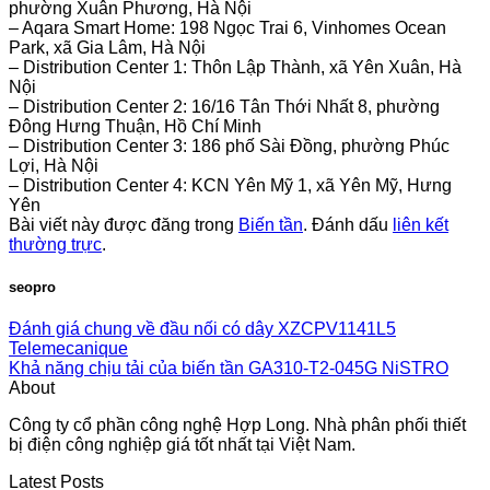
phường Xuân Phương, Hà Nội
– Aqara Smart Home: 198 Ngọc Trai 6, Vinhomes Ocean
Park, xã Gia Lâm, Hà Nội
– Distribution Center 1: Thôn Lập Thành, xã Yên Xuân, Hà
Nội
– Distribution Center 2: 16/16 Tân Thới Nhất 8, phường
Đông Hưng Thuận, Hồ Chí Minh
– Distribution Center 3: 186 phố Sài Đồng, phường Phúc
Lợi, Hà Nội
– Distribution Center 4: KCN Yên Mỹ 1, xã Yên Mỹ, Hưng
Yên
Bài viết này được đăng trong
Biến tần
. Đánh dấu
liên kết
thường trực
.
seopro
Đánh giá chung về đầu nối có dây XZCPV1141L5
Telemecanique
Khả năng chịu tải của biến tần GA310-T2-045G NiSTRO
About
Công ty cổ phần công nghệ Hợp Long. Nhà phân phối thiết
bị điện công nghiệp giá tốt nhất tại Việt Nam.
Latest Posts