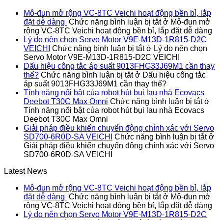
Mô-đun mở rộng VC-8TC Veichi hoạt động bền bỉ, lắp
đặt dễ dàng
Chức năng bình luận bị tắt
ở Mô-đun mở
rộng VC-8TC Veichi hoạt động bền bỉ, lắp đặt dễ dàng
Lý do nên chọn Servo Motor V9E-M13D-1R815-D2C
VEICHI
Chức năng bình luận bị tắt
ở Lý do nên chọn
Servo Motor V9E-M13D-1R815-D2C VEICHI
Dấu hiệu công tắc áp suất 9013FHG33J69M1 cần thay
thế?
Chức năng bình luận bị tắt
ở Dấu hiệu công tắc
áp suất 9013FHG33J69M1 cần thay thế?
Tính năng nổi bật của robot hút bụi lau nhà Ecovacs
Deebot T30C Max Omni
Chức năng bình luận bị tắt
ở
Tính năng nổi bật của robot hút bụi lau nhà Ecovacs
Deebot T30C Max Omni
Giải pháp điều khiển chuyển động chính xác với Servo
SD700-6R0D-SA VEICHI
Chức năng bình luận bị tắt
ở
Giải pháp điều khiển chuyển động chính xác với Servo
SD700-6R0D-SA VEICHI
Latest News
Mô-đun mở rộng VC-8TC Veichi hoạt động bền bỉ, lắp
đặt dễ dàng
Chức năng bình luận bị tắt
ở Mô-đun mở
rộng VC-8TC Veichi hoạt động bền bỉ, lắp đặt dễ dàng
Lý do nên chọn Servo Motor V9E-M13D-1R815-D2C