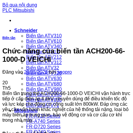
Bỏ qua nội dung
PLC Mitsubishi
Schneider
Biến tần ATV310
Biến tần
Biến tần ATV610
Biến tần ATV340
Chức năng của biến tần ACH200-66-
Biến tần ATV12
Biến tần ATV212
1000-D VEICHI
Biến tần ATV312
Biến tần ATV32
Đăng vào
20/05/2026
bởi
seopro
Biến tần ATV320
Biến tần ATV630
20
Biến tần ATV680
Th5
Biến tần ATV980
Biến tần trung thế ACH200-66-1000-D VEICHI vận hành trực
Biến tần ATV950
tiếp ở cấp điện áp 6.6kV, chuyên dùng để điều khiển tốc độ
Biến tần ATV930
và lực kéo cho động cơ công suất lớn 800kW. Đáp ứng các
Biến tần ATV71
yêu cầu vận hành khắc nghiệt của hệ thống tải nặng, loại bỏ
Mitsubishi
máy biến áp trung gian, bảo vệ động cơ và cơ cấu cơ khí
FR-A720 Series
trong nhà máy.
FR-A740 Series
FR-D720 Series
FR-D740 Series