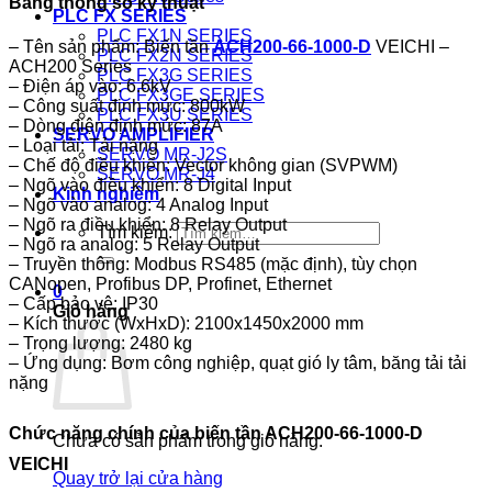
Bảng thông số kỹ thuật
PLC FX SERIES
PLC FX1N SERIES
– Tên sản phẩm: Biến tần
ACH200-66-1000-D
VEICHI –
PLC FX2N SERIES
ACH200 Series
PLC FX3G SERIES
– Điện áp vào: 6.6kV
PLC FX3GE SERIES
– Công suất định mức: 800kW
PLC FX3U SERIES
– Dòng điện định mức: 87A
SERVO AMPLIFIER
– Loại tải: Tải nặng
SERVO MR-J2S
– Chế độ điều khiển: Vector không gian (SVPWM)
SERVO MR-J4
– Ngõ vào điều khiển: 8 Digital Input
Kinh nghiệm
– Ngõ vào analog: 4 Analog Input
– Ngõ ra điều khiển: 8 Relay Output
Tìm kiếm:
– Ngõ ra analog: 5 Relay Output
– Truyền thông: Modbus RS485 (mặc định), tùy chọn
CANopen, Profibus DP, Profinet, Ethernet
0
– Cấp bảo vệ: IP30
Giỏ hàng
– Kích thước (WxHxD): 2100x1450x2000 mm
– Trọng lượng: 2480 kg
– Ứng dụng: Bơm công nghiệp, quạt gió ly tâm, băng tải tải
nặng
Chức năng chính của biến tần ACH200-66-1000-D
Chưa có sản phẩm trong giỏ hàng.
VEICHI
Quay trở lại cửa hàng