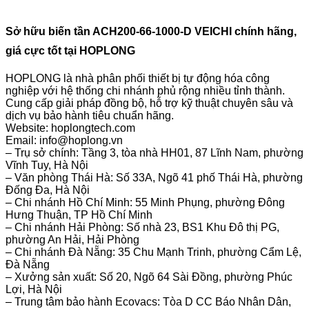
Sở hữu biến tần ACH200-66-1000-D VEICHI chính hãng,
giá cực tốt tại HOPLONG
HOPLONG là nhà phân phối thiết bị tự động hóa công
nghiệp với hệ thống chi nhánh phủ rộng nhiều tỉnh thành.
Cung cấp giải pháp đồng bộ, hỗ trợ kỹ thuật chuyên sâu và
dịch vụ bảo hành tiêu chuẩn hãng.
Website: hoplongtech.com
Email:
info@hoplong.vn
– Trụ sở chính: Tầng 3, tòa nhà HH01, 87 Lĩnh Nam, phường
Vĩnh Tuy, Hà Nội
– Văn phòng Thái Hà: Số 33A, Ngõ 41 phố Thái Hà, phường
Đống Đa, Hà Nội
– Chi nhánh Hồ Chí Minh: 55 Minh Phụng, phường Đông
Hưng Thuận, TP Hồ Chí Minh
– Chi nhánh Hải Phòng: Số nhà 23, BS1 Khu Đô thị PG,
phường An Hải, Hải Phòng
– Chi nhánh Đà Nẵng: 35 Chu Mạnh Trinh, phường Cẩm Lệ,
Đà Nẵng
– Xưởng sản xuất: Số 20, Ngõ 64 Sài Đồng, phường Phúc
Lợi, Hà Nội
– Trung tâm bảo hành Ecovacs: Tòa D CC Báo Nhân Dân,