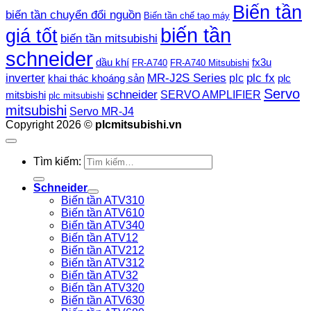
Biến tần
biến tần chuyển đổi nguồn
Biến tần chế tạo máy
biến tần
giá tốt
biến tần mitsubishi
schneider
dầu khí
fx3u
FR-A740
FR-A740 Mitsubishi
plc fx
inverter
MR-J2S Series
khai thác khoáng sản
plc
plc
Servo
schneider
SERVO AMPLIFIER
mitsbishi
plc mitsubishi
mitsubishi
Servo MR-J4
Copyright 2026 ©
plcmitsubishi.vn
Tìm kiếm:
Schneider
Biến tần ATV310
Biến tần ATV610
Biến tần ATV340
Biến tần ATV12
Biến tần ATV212
Biến tần ATV312
Biến tần ATV32
Biến tần ATV320
Biến tần ATV630