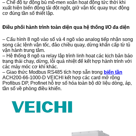
– Chế độ tự động bù mô-men xoắn hoạt động tức thời khi
xuất hiện biến động tải đột ngột, giữ vận tốc quay trục động
cơ đúng tần số thiết lập.
Điều phối hành trình toàn diện qua hệ thống I/O đa diện
– Cấu hình 8 ngõ vào số và 4 ngõ vào analog tiếp nhận song
song các lệnh vận tốc, đảo chiều quay, dừng khẩn cấp từ tủ
vận hành trung tâm.
– Hệ thống 8 ngõ ra relay lập trình linh hoạt các kịch bản báo
trạng thái chạy, dừng, lỗi quá nhiệt để kết hợp hành trình với
các máy móc cơ khí khác.
– Giao thức Modbus RS485 tích hợp sẵn trong
biến tần
ACH200-66-1000-D VEICHI kết hợp các card mở rộng
Profibus DP, Profinet hỗ trợ số hóa toàn bộ dữ liệu dòng, áp,
tần số về phòng điều khiển.