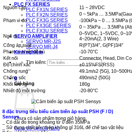
PLC FX SERIES
Nguồn cấp
11 ~ 28VDC
PLC FX1N SERIES
0 ~ 5kPa … 3.5MPa(Gau
PLC FX2N SERIES
PLC FX3G SERIES
Phạm vi đo
-100kPa ~ 0 … 3.5MPa (
PLC FX3GE SERIES
0 ~ 35kPa … 3.5MPa (Ab
PLC FX3U SERIES
0~5VDC, 1~5VDC, 0~10V
Ngõ ra
SERVO AMPLIFIER
4~20mA(2, 3 Wire)
SERVO MR-J2S
Cổng áp suất
R(PT)3/4″, G(PF)3/4″
SERVO MR-J4
Phạm vi nhiệt độ bù
-10-70°C
Kinh nghiệm
Kết nối
Connector, Head, Din Co
Tìm kiếm:
Độ chính xác
±0.15%FS(RSS)
Chống rung
49.1m/s2 {5G}, 10~500H
Chống sốc
490m/s2 {50G}
0
Giỏ hàng
Khối lượng
180g
Nhiệt độ môi trường
-20-80°C
8 đặc trưng tiêu biểu cảm biến áp suất PSH (F / D)
Sensys
Chưa có sản phẩm trong giỏ hàng.
_ Có dải đo trong khoảng từ 0 đến 35MPa
_ Sử dụng chất liệu thép không gỉ 316L để chế tạo vật liệu
Quay trở lại cửa hàng