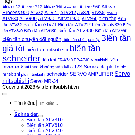
Tags
Altivar
Altivar 212
Altivar 32
Altivar 950
Altivar 340
altivar 610
Process 900
ATV71
ATV212
ATV32
atv320
ATV340
atv610
ATV900
ATV930. Altivar 930
biến tần
ATV630
ATV950
Biến
Biến tần ATv71
Biến tần ATV212
tần ATV32
biến tần atv320
Biến
Biến tần ATV930
Biến tần ATV630
Biến tần ATV950
tần ATV340
Biến tần
biến tần chuyển đổi nguồn
Biến tần chế tạo máy
biến tần
giá tốt
biến tần mitsubishi
schneider
dầu khí
fx3u
FR-A740
FR-A740 Mitsubishi
plc fx
inverter
MR-J2S Series
khai thác khoáng sản
plc
plc
Servo
schneider
SERVO AMPLIFIER
mitsbishi
plc mitsubishi
mitsubishi
Servo MR-J4
Copyright 2026 ©
plcmitsubishi.vn
Tìm kiếm:
Schneider
Biến tần ATV310
Biến tần ATV610
Biến tần ATV340