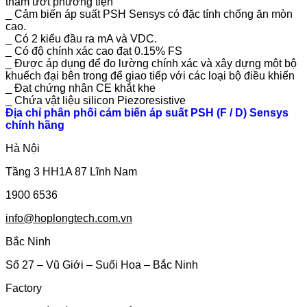
thấm ướt phương tiện
_ Cảm biến áp suất PSH Sensys có đặc tính chống ăn mòn
cao.
_ Có 2 kiểu đầu ra mA và VDC.
_ Có độ chính xác cao đạt 0.15% FS
_ Được áp dụng để đo lường chính xác và xây dựng một bộ
khuếch đại bên trong để giao tiếp với các loại bộ điều khiển
_ Đạt chứng nhận CE khắt khe
_ Chứa vật liệu silicon Piezoresistive
Địa chỉ phân phối cảm biến áp suất PSH (F / D) Sensys
chính hãng
Hà Nội
Tầng 3 HH1A 87 Lĩnh Nam
1900 6536
info@hoplongtech.com.vn
Bắc Ninh
Số 27 – Vũ Giới – Suối Hoa – Bắc Ninh
Factory