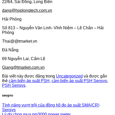
22/64, Sài Đồng, Long Biên
dang@hoplongtech.com.vn
Hải Phòng
Số 813 – Nguyễn Văn Linh- Vĩnh Niệm – Lê Chân – Hải
Phòng
Thai@@tmarket.vn
Đà Nẵng
69 Nguyễn Lai, Cẩm Lệ
Giang@tmarket.com.vn
Bài viết này được đăng trong
Uncategorized
và được gắn
thẻ
cảm biến áp suất PSH
,
cảm biến áp suất PSH Sensys
,
PSH Sensys
.
seopro
Tính năng vượt trội của đồng hồ đo áp suất SMA(CR)
Sensys
Lý do chọn mua pm3000 power meter