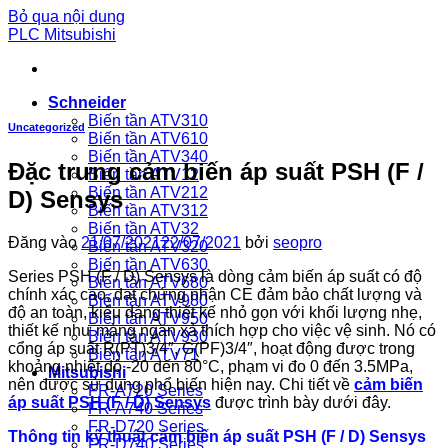
Bỏ qua nội dung
PLC Mitsubishi
Schneider
Biến tần ATV310
Uncategorized
Biến tần ATV610
Biến tần ATV340
Đặc trưng cảm biến áp suất PSH (F /
Biến tần ATV12
Biến tần ATV212
D) Sensys
Biến tần ATV312
Biến tần ATV32
Đăng vào
21/07/2021
22/07/2021
bởi
seopro
Biến tần ATV320
Biến tần ATV630
Series PSH (F / D) Sensys là dòng cảm biến áp suất có độ
Biến tần ATV680
chính xác cao, đạt chứng nhận CE đảm bảo chất lượng và
Biến tần ATV980
độ an toàn, kiểu dáng thiết kế nhỏ gọn với khối lượng nhẹ,
Biến tần ATV950
thiết kế như màng ngăn xả thích hợp cho việc vệ sinh. Nó có
Biến tần ATV930
cổng áp suất R(PT)3/4″, G(PF)3/4″, hoạt động được trong
Biến tần ATV71
khoảng nhiệt độ -20 đến 80°C, phạm vi đo 0 đến 3.5MPa,
Mitsubishi
nên được sử dụng phổ biến hiện nay. Chi tiết về
cảm biến
FR-A720 Series
áp suất PSH (F / D) Sensys
được trình bày dưới đây.
FR-A740 Series
FR-D720 Series
Thông tin kỹ thuật cảm biến áp suất PSH (F / D) Sensys
FR-D740 Series