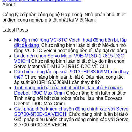
About
Công ty cổ phần công nghệ Hợp Long. Nhà phân phối thiết
bị điện công nghiệp giá tốt nhất tại Việt Nam.
Latest Posts
Mô-đun mở rộng VC-8TC Veichi hoạt động bền bỉ, lắp
đặt dễ dàng
Chức năng bình luận bị tắt
ở Mô-đun mở
rộng VC-8TC Veichi hoạt động bền bỉ, lắp đặt dễ dàng
Lý do nên chọn Servo Motor V9E-M13D-1R815-D2C
VEICHI
Chức năng bình luận bị tắt
ở Lý do nên chọn
Servo Motor V9E-M13D-1R815-D2C VEICHI
Dấu hiệu công tắc áp suất 9013FHG33J69M1 cần thay
thế?
Chức năng bình luận bị tắt
ở Dấu hiệu công tắc
áp suất 9013FHG33J69M1 cần thay thế?
Tính năng nổi bật của robot hút bụi lau nhà Ecovacs
Deebot T30C Max Omni
Chức năng bình luận bị tắt
ở
Tính năng nổi bật của robot hút bụi lau nhà Ecovacs
Deebot T30C Max Omni
Giải pháp điều khiển chuyển động chính xác với Servo
SD700-6R0D-SA VEICHI
Chức năng bình luận bị tắt
ở
Giải pháp điều khiển chuyển động chính xác với Servo
SD700-6R0D-SA VEICHI