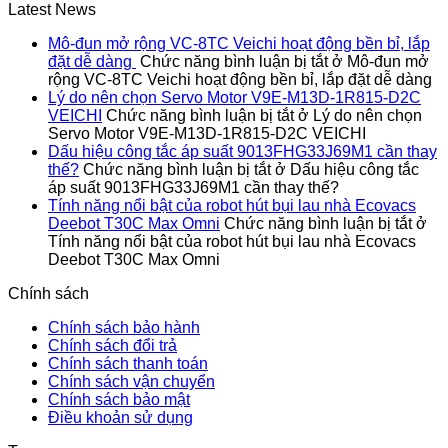
Latest News
Mô-đun mở rộng VC-8TC Veichi hoạt động bền bỉ, lắp
đặt dễ dàng
Chức năng bình luận bị tắt
ở Mô-đun mở
rộng VC-8TC Veichi hoạt động bền bỉ, lắp đặt dễ dàng
Lý do nên chọn Servo Motor V9E-M13D-1R815-D2C
VEICHI
Chức năng bình luận bị tắt
ở Lý do nên chọn
Servo Motor V9E-M13D-1R815-D2C VEICHI
Dấu hiệu công tắc áp suất 9013FHG33J69M1 cần thay
thế?
Chức năng bình luận bị tắt
ở Dấu hiệu công tắc
áp suất 9013FHG33J69M1 cần thay thế?
Tính năng nổi bật của robot hút bụi lau nhà Ecovacs
Deebot T30C Max Omni
Chức năng bình luận bị tắt
ở
Tính năng nổi bật của robot hút bụi lau nhà Ecovacs
Deebot T30C Max Omni
Chính sách
Chính sách bảo hành
Chính sách đổi trả
Chính sách thanh toán
Chính sách vận chuyển
Chính sách bảo mật
Điều khoản sử dụng