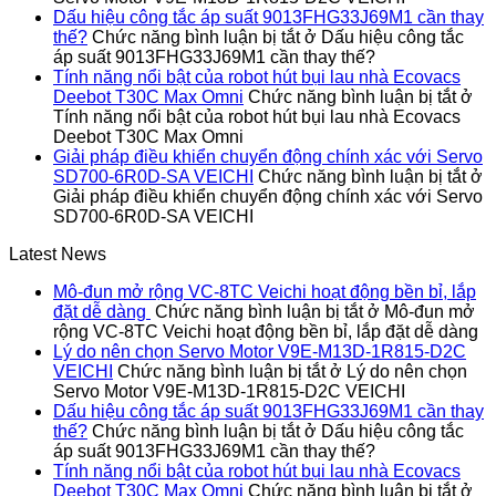
Dấu hiệu công tắc áp suất 9013FHG33J69M1 cần thay
thế?
Chức năng bình luận bị tắt
ở Dấu hiệu công tắc
áp suất 9013FHG33J69M1 cần thay thế?
Tính năng nổi bật của robot hút bụi lau nhà Ecovacs
Deebot T30C Max Omni
Chức năng bình luận bị tắt
ở
Tính năng nổi bật của robot hút bụi lau nhà Ecovacs
Deebot T30C Max Omni
Giải pháp điều khiển chuyển động chính xác với Servo
SD700-6R0D-SA VEICHI
Chức năng bình luận bị tắt
ở
Giải pháp điều khiển chuyển động chính xác với Servo
SD700-6R0D-SA VEICHI
Latest News
Mô-đun mở rộng VC-8TC Veichi hoạt động bền bỉ, lắp
đặt dễ dàng
Chức năng bình luận bị tắt
ở Mô-đun mở
rộng VC-8TC Veichi hoạt động bền bỉ, lắp đặt dễ dàng
Lý do nên chọn Servo Motor V9E-M13D-1R815-D2C
VEICHI
Chức năng bình luận bị tắt
ở Lý do nên chọn
Servo Motor V9E-M13D-1R815-D2C VEICHI
Dấu hiệu công tắc áp suất 9013FHG33J69M1 cần thay
thế?
Chức năng bình luận bị tắt
ở Dấu hiệu công tắc
áp suất 9013FHG33J69M1 cần thay thế?
Tính năng nổi bật của robot hút bụi lau nhà Ecovacs
Deebot T30C Max Omni
Chức năng bình luận bị tắt
ở