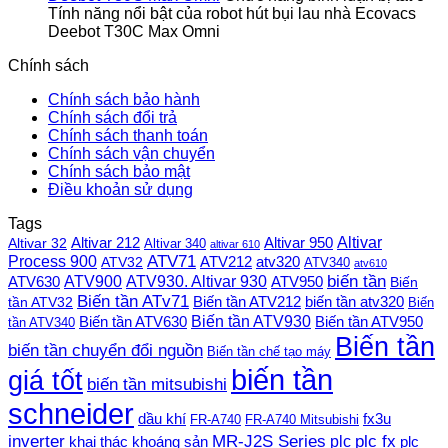
Tính năng nổi bật của robot hút bụi lau nhà Ecovacs
Deebot T30C Max Omni
Chính sách
Chính sách bảo hành
Chính sách đổi trả
Chính sách thanh toán
Chính sách vận chuyển
Chính sách bảo mật
Điều khoản sử dụng
Tags
Altivar
Altivar 212
Altivar 32
Altivar 950
Altivar 340
altivar 610
Process 900
ATV71
ATV212
ATV32
atv320
ATV340
atv610
ATV900
ATV930. Altivar 930
biến tần
ATV630
ATV950
Biến
Biến tần ATv71
Biến tần ATV212
tần ATV32
biến tần atv320
Biến
Biến tần ATV930
Biến tần ATV630
Biến tần ATV950
tần ATV340
Biến tần
biến tần chuyển đổi nguồn
Biến tần chế tạo máy
biến tần
giá tốt
biến tần mitsubishi
schneider
dầu khí
fx3u
FR-A740
FR-A740 Mitsubishi
plc fx
inverter
MR-J2S Series
khai thác khoáng sản
plc
plc