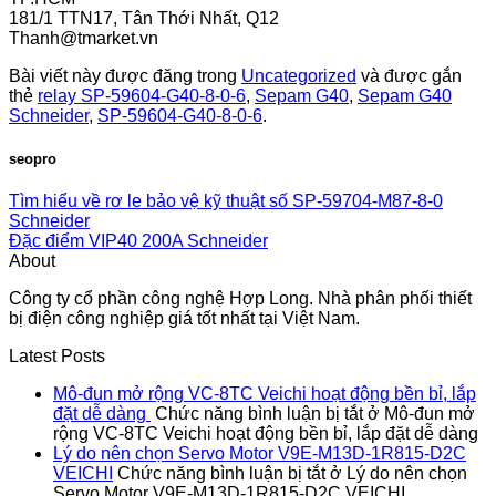
181/1 TTN17, Tân Thới Nhất, Q12
Thanh@tmarket.vn
Bài viết này được đăng trong
Uncategorized
và được gắn
thẻ
relay SP-59604-G40-8-0-6
,
Sepam G40
,
Sepam G40
Schneider
,
SP-59604-G40-8-0-6
.
seopro
Tìm hiểu về rơ le bảo vệ kỹ thuật số SP-59704-M87-8-0
Schneider
Đặc điểm VIP40 200A Schneider
About
Công ty cổ phần công nghệ Hợp Long. Nhà phân phối thiết
bị điện công nghiệp giá tốt nhất tại Việt Nam.
Latest Posts
Mô-đun mở rộng VC-8TC Veichi hoạt động bền bỉ, lắp
đặt dễ dàng
Chức năng bình luận bị tắt
ở Mô-đun mở
rộng VC-8TC Veichi hoạt động bền bỉ, lắp đặt dễ dàng
Lý do nên chọn Servo Motor V9E-M13D-1R815-D2C
VEICHI
Chức năng bình luận bị tắt
ở Lý do nên chọn
Servo Motor V9E-M13D-1R815-D2C VEICHI