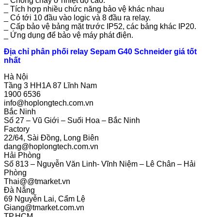
_ Chống cháy ở nhiệt độ cao.
_ Tích hợp nhiều chức năng bảo vệ khác nhau
_ Có tới 10 đầu vào logic và 8 đầu ra relay.
_ Cấp bảo vệ bảng mặt trước IP52, các bảng khác IP20.
_ Ứng dụng để bảo vệ máy phát điện.
Địa chỉ phân phối relay Sepam G40 Schneider giá tốt
nhất
Hà Nội
Tầng 3 HH1A 87 Lĩnh Nam
1900 6536
info@hoplongtech.com.vn
Bắc Ninh
Số 27 – Vũ Giới – Suối Hoa – Bắc Ninh
Factory
22/64, Sài Đồng, Long Biên
dang@hoplongtech.com.vn
Hải Phòng
Số 813 – Nguyễn Văn Linh- Vĩnh Niệm – Lê Chân – Hải
Phòng
Thai@@tmarket.vn
Đà Nẵng
69 Nguyễn Lai, Cẩm Lệ
Giang@tmarket.com.vn
TP.HCM