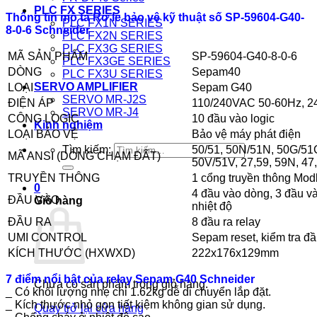
PLC FX SERIES
Thông tin mô tả Rơ le bảo vệ kỹ thuật số SP-59604-G40-
PLC FX1N SERIES
8-0-6 Schneider
PLC FX2N SERIES
PLC FX3G SERIES
MÃ SẢN PHẨM
SP-59604-G40-8-0-6
PLC FX3GE SERIES
DÒNG
Sepam40
PLC FX3U SERIES
SERVO AMPLIFIER
LOẠI
Sepam G40
SERVO MR-J2S
ĐIỆN ÁP
110/240VAC 50-60Hz, 
SERVO MR-J4
CÔNG LOGIC
10 đầu vào logic
Kinh nghiệm
LOẠI BẢO VỆ
Bảo vệ máy phát điện
50/51, 50N/51N, 50G/51
Tìm kiếm:
MÃ ANSI (DÒNG CHẠM ĐẤT)
50V/51V, 27,59, 59N, 47
TRUYỀN THÔNG
1 cổng truyền thông Mo
0
4 đầu vào dòng, 3 đầu v
ĐẦU VÀO
Giỏ hàng
nhiệt độ
ĐẦU RA
8 đầu ra relay
UMI CONTROL
Sepam reset, kiểm tra đ
KÍCH THƯỚC (HXWXD)
222x176x129mm
7 điểm nổi bật của relay Sepam G40 Schneider
Chưa có sản phẩm trong giỏ hàng.
_ Có khối lượng nhẹ chỉ 1.62kg dễ di chuyển lắp đặt.
_ Kích thước nhỏ gọn tiết kiệm không gian sử dụng.
Quay trở lại cửa hàng