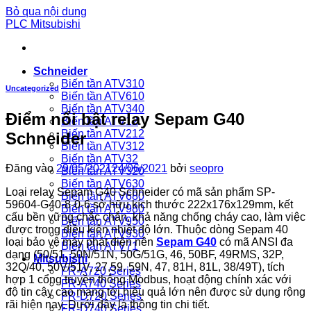
Bỏ qua nội dung
PLC Mitsubishi
Schneider
Biến tần ATV310
Uncategorized
Biến tần ATV610
Biến tần ATV340
Điểm nổi bật relay Sepam G40
Biến tần ATV12
Biến tần ATV212
Schneider
Biến tần ATV312
Biến tần ATV32
Đăng vào
29/05/2021
24/06/2021
bởi
seopro
Biến tần ATV320
Biến tần ATV630
Loại relay Sepam G40 Schneider có mã sản phẩm SP-
Biến tần ATV680
59604-G40-8-0-6 sở hữu kích thước 222x176x129mm, kết
Biến tần ATV980
cấu bền vững chắc chắn, khả năng chống cháy cao, làm việc
Biến tần ATV950
được trong điều kiện nhiệt độ lớn. Thuộc dòng Sepam 40
Biến tần ATV930
loại bảo vệ máy phát điện nên
Sepam G40
có mã ANSI đa
Biến tần ATV71
dạng (50/51, 50N/51N, 50G/51G, 46, 50BF, 49RMS, 32P,
Mitsubishi
32Q/40, 50V/51V, 27,59, 59N, 47, 81H, 81L, 38/49T), tích
FR-A720 Series
hợp 1 cổng truyền thông Modbus, hoạt động chính xác với
FR-A740 Series
độ tin cậy cao mang tới hiệu quả lớn nên được sử dụng rộng
FR-D720 Series
rãi hiện nay. Dưới đây là thông tin chi tiết.
FR-D740 Series