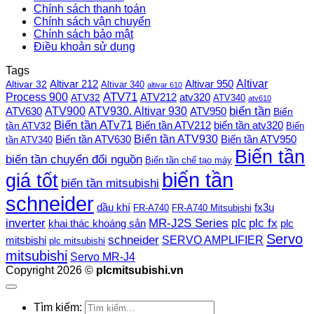
Chính sách thanh toán
Chính sách vận chuyển
Chính sách bảo mật
Điều khoản sử dụng
Tags
Altivar
Altivar 212
Altivar 32
Altivar 950
Altivar 340
altivar 610
Process 900
ATV71
ATV212
ATV32
atv320
ATV340
atv610
ATV900
ATV930. Altivar 930
biến tần
ATV630
ATV950
Biến
Biến tần ATv71
Biến tần ATV212
tần ATV32
biến tần atv320
Biến
Biến tần ATV930
Biến tần ATV630
Biến tần ATV950
tần ATV340
Biến tần
biến tần chuyển đổi nguồn
Biến tần chế tạo máy
biến tần
giá tốt
biến tần mitsubishi
schneider
dầu khí
fx3u
FR-A740
FR-A740 Mitsubishi
plc fx
inverter
MR-J2S Series
khai thác khoáng sản
plc
plc
Servo
schneider
SERVO AMPLIFIER
mitsbishi
plc mitsubishi
mitsubishi
Servo MR-J4
Copyright 2026 ©
plcmitsubishi.vn
Tìm kiếm: