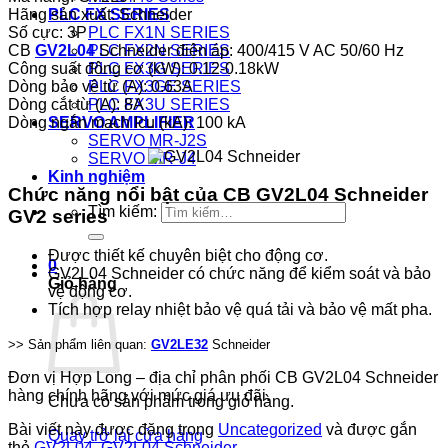
Hãng sản xuất: Schneider
PLC FX SERIES
Số cực: 3P
PLC FX1N SERIES
CB
GV2L04
Schneider điện áp: 400/415 V AC 50/60 Hz
PLC FX2N SERIES
Công suất động cơ (kW): 0.12-0.18kW
PLC FX3G SERIES
Dòng bảo vệ từ (A): 0.63A
PLC FX3GE SERIES
Dòng cắt từ (A): 8A
PLC FX3U SERIES
Dòng ngắn mạch Icu (kA): 100 kA
SERVO AMPLIFIER
SERVO MR-J2S
SERVO MR-J4
Kinh nghiệm
Chức năng nổi bật của CB GV2L04 Schneider
Tìm kiếm:
GV2 series
Được thiết kế chuyên biệt cho động cơ.
0
GV2L04 Schneider có chức năng để kiểm soát và bảo
Giỏ hàng
vệ động cơ.
Tích hợp relay nhiệt bảo vệ quá tải và bảo vệ mất pha.
>> Sản phẩm liên quan:
GV2LE32
Schneider
Đơn vị Hợp Long – địa chỉ phân phối CB GV2L04 Schneider
hàng chính hãng với mức giá ưu đãi.
Chưa có sản phẩm trong giỏ hàng.
Bài viết này được đăng trong
Uncategorized
và được gắn
Quay trở lại cửa hàng
thẻ
GV2L04
,
GV2L04 Schneider
.