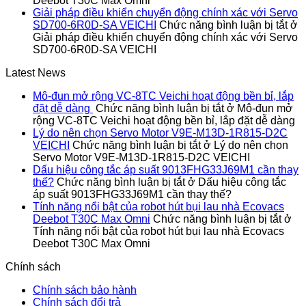
Deebot T30C Max Omni
Giải pháp điều khiển chuyển động chính xác với Servo
SD700-6R0D-SA VEICHI
Chức năng bình luận bị tắt
ở
Giải pháp điều khiển chuyển động chính xác với Servo
SD700-6R0D-SA VEICHI
Latest News
Mô-đun mở rộng VC-8TC Veichi hoạt động bền bỉ, lắp
đặt dễ dàng
Chức năng bình luận bị tắt
ở Mô-đun mở
rộng VC-8TC Veichi hoạt động bền bỉ, lắp đặt dễ dàng
Lý do nên chọn Servo Motor V9E-M13D-1R815-D2C
VEICHI
Chức năng bình luận bị tắt
ở Lý do nên chọn
Servo Motor V9E-M13D-1R815-D2C VEICHI
Dấu hiệu công tắc áp suất 9013FHG33J69M1 cần thay
thế?
Chức năng bình luận bị tắt
ở Dấu hiệu công tắc
áp suất 9013FHG33J69M1 cần thay thế?
Tính năng nổi bật của robot hút bụi lau nhà Ecovacs
Deebot T30C Max Omni
Chức năng bình luận bị tắt
ở
Tính năng nổi bật của robot hút bụi lau nhà Ecovacs
Deebot T30C Max Omni
Chính sách
Chính sách bảo hành
Chính sách đổi trả