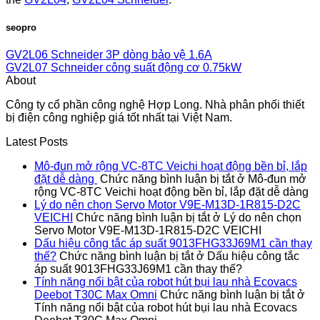
seopro
GV2L06 Schneider 3P dòng bảo vệ 1.6A
GV2L07 Schneider công suất động cơ 0.75kW
About
Công ty cổ phần công nghệ Hợp Long. Nhà phân phối thiết
bị điện công nghiệp giá tốt nhất tại Việt Nam.
Latest Posts
Mô-đun mở rộng VC-8TC Veichi hoạt động bền bỉ, lắp
đặt dễ dàng
Chức năng bình luận bị tắt
ở Mô-đun mở
rộng VC-8TC Veichi hoạt động bền bỉ, lắp đặt dễ dàng
Lý do nên chọn Servo Motor V9E-M13D-1R815-D2C
VEICHI
Chức năng bình luận bị tắt
ở Lý do nên chọn
Servo Motor V9E-M13D-1R815-D2C VEICHI
Dấu hiệu công tắc áp suất 9013FHG33J69M1 cần thay
thế?
Chức năng bình luận bị tắt
ở Dấu hiệu công tắc
áp suất 9013FHG33J69M1 cần thay thế?
Tính năng nổi bật của robot hút bụi lau nhà Ecovacs
Deebot T30C Max Omni
Chức năng bình luận bị tắt
ở
Tính năng nổi bật của robot hút bụi lau nhà Ecovacs