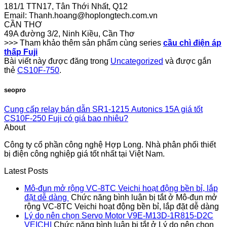
181/1 TTN17, Tân Thới Nhất, Q12
Email:
Thanh.hoang@hoplongtech.com.vn
CẦN THƠ
49A đường 3/2, Ninh Kiều, Cần Thơ
>>> Tham khảo thêm sản phẩm cùng series
cầu chì điện áp
thấp Fuji
Bài viết này được đăng trong
Uncategorized
và được gắn
thẻ
CS10F-750
.
seopro
Cung cấp relay bán dẫn SR1-1215 Autonics 15A giá tốt
CS10F-250 Fuji có giá bao nhiêu?
About
Công ty cổ phần công nghệ Hợp Long. Nhà phân phối thiết
bị điện công nghiệp giá tốt nhất tại Việt Nam.
Latest Posts
Mô-đun mở rộng VC-8TC Veichi hoạt động bền bỉ, lắp
đặt dễ dàng
Chức năng bình luận bị tắt
ở Mô-đun mở
rộng VC-8TC Veichi hoạt động bền bỉ, lắp đặt dễ dàng
Lý do nên chọn Servo Motor V9E-M13D-1R815-D2C
VEICHI
Chức năng bình luận bị tắt
ở Lý do nên chọn