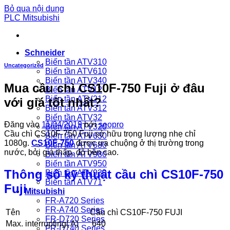
Bỏ qua nội dung
PLC Mitsubishi
Schneider
Biến tần ATV310
Uncategorized
Biến tần ATV610
Biến tần ATV340
Mua cầu chì CS10F-750 Fuji ở đâu
Biến tần ATV12
Biến tần ATV212
với giá tốt nhất?
Biến tần ATV312
Biến tần ATV32
Đăng vào
11/04/2019
bởi
seopro
Biến tần ATV320
Cầu chì CS10F-750 Fuji sở hữu trọng lượng nhẹ chỉ
Biến tần ATV630
1080g.
CS10F-750
được ưa chuộng ở thị trường trong
Biến tần ATV680
nước, bởi giá thấp, độ bền cao.
Biến tần ATV980
Biến tần ATV950
Thông số kỹ thuật cầu chì CS10F-750
Biến tần ATV930
Biến tần ATV71
Fuji
Mitsubishi
FR-A720 Series
FR-A740 Series
Tên
Cầu chì CS10F-750 FUJI
FR-D720 Series
Max. interrupting( A)
640
FR-D740 Series