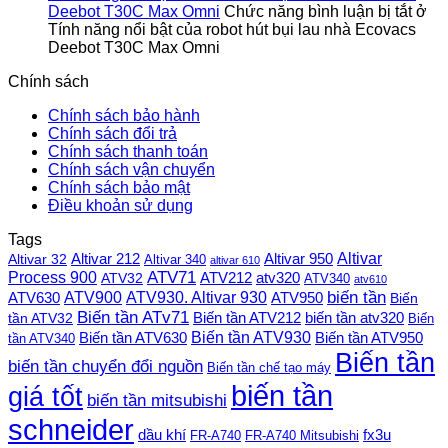
Deebot T30C Max Omni
Chức năng bình luận bị tắt
ở
Tính năng nổi bật của robot hút bụi lau nhà Ecovacs
Deebot T30C Max Omni
Chính sách
Chính sách bảo hành
Chính sách đổi trả
Chính sách thanh toán
Chính sách vận chuyển
Chính sách bảo mật
Điều khoản sử dụng
Tags
Altivar
Altivar 212
Altivar 32
Altivar 950
Altivar 340
altivar 610
Process 900
ATV71
ATV212
ATV32
atv320
ATV340
atv610
ATV900
ATV930. Altivar 930
biến tần
ATV630
ATV950
Biến
Biến tần ATv71
Biến tần ATV212
tần ATV32
biến tần atv320
Biến
Biến tần ATV930
Biến tần ATV630
Biến tần ATV950
tần ATV340
Biến tần
biến tần chuyển đổi nguồn
Biến tần chế tạo máy
biến tần
giá tốt
biến tần mitsubishi
schneider
dầu khí
fx3u
FR-A740
FR-A740 Mitsubishi