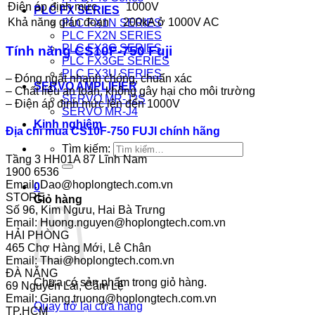
Điện áp định mức
1000V
PLC FX SERIES
Khả năng gián đoạn
200kA ở 1000V AC
PLC FX1N SERIES
PLC FX2N SERIES
PLC FX3G SERIES
Tính năng CS10F-750 Fuji
PLC FX3GE SERIES
PLC FX3U SERIES
– Đóng ngắt nhanh chóng, chuẩn xác
SERVO AMPLIFIER
– Chất liệu an toàn, không gây hại cho môi trường
SERVO MR-J2S
– Điện áp định mức lên đến 1000V
SERVO MR-J4
Kinh nghiệm
Địa chỉ mua CS10F-750 FUJI chính hãng
Tìm kiếm:
Tầng 3 HH01A 87 Lĩnh Nam
1900 6536
Email:
Dao@hoplongtech.com.vn
0
STORE
Giỏ hàng
Số 96, Kim Ngưu, Hai Bà Trưng
Email:
Huong.nguyen@hoplongtech.com.vn
HẢI PHÒNG
465 Chợ Hàng Mới, Lê Chân
Email:
Thai@hoplongtech.com.vn
ĐÀ NẴNG
Chưa có sản phẩm trong giỏ hàng.
69 Nguyễn Lai, Cẩm Lệ
Email:
Giang.truong@hoplongtech.com.vn
Quay trở lại cửa hàng
TP.HCM