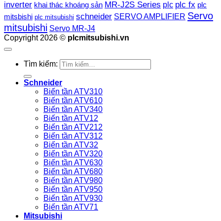
plc fx
inverter
MR-J2S Series
khai thác khoáng sản
plc
plc
Servo
schneider
SERVO AMPLIFIER
mitsbishi
plc mitsubishi
mitsubishi
Servo MR-J4
Copyright 2026 ©
plcmitsubishi.vn
Tìm kiếm:
Schneider
Biến tần ATV310
Biến tần ATV610
Biến tần ATV340
Biến tần ATV12
Biến tần ATV212
Biến tần ATV312
Biến tần ATV32
Biến tần ATV320
Biến tần ATV630
Biến tần ATV680
Biến tần ATV980
Biến tần ATV950
Biến tần ATV930
Biến tần ATV71
Mitsubishi