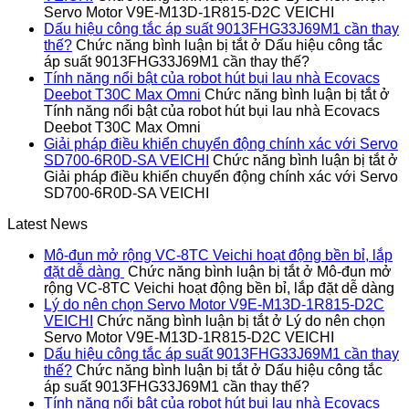
Servo Motor V9E-M13D-1R815-D2C VEICHI
Dấu hiệu công tắc áp suất 9013FHG33J69M1 cần thay
thế?
Chức năng bình luận bị tắt
ở Dấu hiệu công tắc
áp suất 9013FHG33J69M1 cần thay thế?
Tính năng nổi bật của robot hút bụi lau nhà Ecovacs
Deebot T30C Max Omni
Chức năng bình luận bị tắt
ở
Tính năng nổi bật của robot hút bụi lau nhà Ecovacs
Deebot T30C Max Omni
Giải pháp điều khiển chuyển động chính xác với Servo
SD700-6R0D-SA VEICHI
Chức năng bình luận bị tắt
ở
Giải pháp điều khiển chuyển động chính xác với Servo
SD700-6R0D-SA VEICHI
Latest News
Mô-đun mở rộng VC-8TC Veichi hoạt động bền bỉ, lắp
đặt dễ dàng
Chức năng bình luận bị tắt
ở Mô-đun mở
rộng VC-8TC Veichi hoạt động bền bỉ, lắp đặt dễ dàng
Lý do nên chọn Servo Motor V9E-M13D-1R815-D2C
VEICHI
Chức năng bình luận bị tắt
ở Lý do nên chọn
Servo Motor V9E-M13D-1R815-D2C VEICHI
Dấu hiệu công tắc áp suất 9013FHG33J69M1 cần thay
thế?
Chức năng bình luận bị tắt
ở Dấu hiệu công tắc
áp suất 9013FHG33J69M1 cần thay thế?
Tính năng nổi bật của robot hút bụi lau nhà Ecovacs