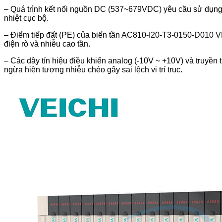
– Quá trình kết nối nguồn DC (537~679VDC) yêu cầu sử dụng d
nhiệt cục bộ.
– Điểm tiếp đất (PE) của biến tần AC810-I20-T3-0150-D010 VEIC
điện rò và nhiễu cao tần.
– Các dây tín hiệu điều khiển analog (-10V ~ +10V) và truyền
ngừa hiện tượng nhiễu chéo gây sai lệch vị trí trục.