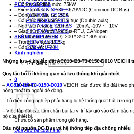
– Công suất định mức: 75kW
PLC FX SERIES
– Điện áp đầu vào: 537 ~ 679VDC (Common DC Bus)
PLC FX1N SERIES
– Dòng điện đầu ra: 150A
PLC FX2N SERIES
– Cấu trúc điều khiển: Hai trục (Double-axis)
PLC FX3G SERIES
– Ngõ vào Analog: -20mA ~ +20mA, -10V ~ +10V
PLC FX3GE SERIES
– Giao thức hỗ trợ: Modbus-RTU, CANopen
PLC FX3U SERIES
– Kích thước (WxHxD): 200 * 350 * 305 mm
SERVO AMPLIFIER
– Trọng lượng: ≤ 19.5kg
SERVO MR-J2S
– Cấp bảo vệ: IP20
SERVO MR-J4
Kinh nghiệm
Những lưu ý khi lắp đặt AC810-I20-T3-0150-D010 VEICHI t
Tìm kiếm:
Quy tắc bố trí không gian và lưu thông khí giải nhiệt
0
Giỏ hàng
–
AC810-I20-T3-0150-D010
VEICHI cần được lắp đặt theo phư
nóng thoát ra ngoài dễ dàng.
– Tủ điện công nghiệp phải trang bị hệ thống quạt hút cưỡng 
– Việc lắp đặt các tấm chắn bụi tại vị trí lấy gió vào đảm bảo 
bộ của thiết bị.
Chưa có sản phẩm trong giỏ hàng.
Đấu nối nguồn DC Bus và hệ thống tiếp địa chống nhiễu
Quay trở lại cửa hàng