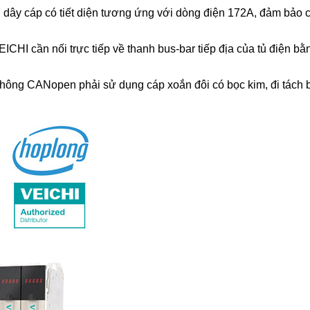
ây cáp có tiết diện tương ứng với dòng điện 172A, đảm bảo cá
HI cần nối trực tiếp về thanh bus-bar tiếp địa của tủ điện bằng
 thông CANopen phải sử dụng cáp xoắn đôi có bọc kim, đi tách 