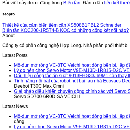
Bài viết này được đăng trong
Biến tần
. Đánh dấu
liên kết thư
seopro
Thiết kế của cảm biến tiệm cận XS508B1PBL2 Schneider
Biến tần KOC200-1R5T4-B KOC có những cổng kết nối nào?
About
Công ty cổ phần công nghệ Hợp Long. Nhà phân phối thiết bị đ
Latest Posts
Mô-đun mở rộng VC-8TC Veichi hoạt động bền bỉ, lắp đ
Lý do nên chọn Servo Motor V9E-M13D-1R815-D2C VE
Dấu hiệu công tắc áp suất 9013FHG33J69M1 cần thay 
Tính năng nổi bật của robot hút bụi lau nhà Ecovacs 
Deebot T30C Max Omni
Giải pháp điều khiển chuyển động chính xác với Ser
Servo SD700-6R0D-SA VEICHI
Latest News
Mô-đun mở rộng VC-8TC Veichi hoạt động bền bỉ, lắp đ
dàng
Lý do nên chọn Servo Motor V9E-M13D-1R815-D2C VE