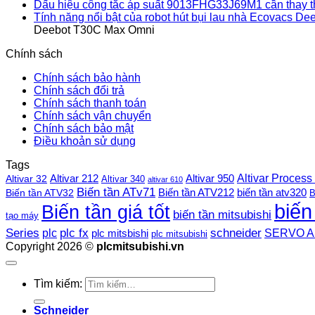
Dấu hiệu công tắc áp suất 9013FHG33J69M1 cần thay 
Tính năng nổi bật của robot hút bụi lau nhà Ecovacs 
Deebot T30C Max Omni
Chính sách
Chính sách bảo hành
Chính sách đổi trả
Chính sách thanh toán
Chính sách vận chuyển
Chính sách bảo mật
Điều khoản sử dụng
Tags
Altivar Process
Altivar 212
Altivar 32
Altivar 950
Altivar 340
altivar 610
Biến tần ATv71
Biến tần ATV212
Biến tần ATV32
biến tần atv320
B
biến
Biến tần giá tốt
biến tần mitsubishi
tạo máy
plc fx
Series
schneider
plc
SERVO A
plc mitsbishi
plc mitsubishi
Copyright 2026 ©
plcmitsubishi.vn
Tìm kiếm:
Schneider