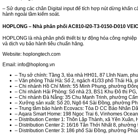
– Sử dụng các chân Digital input để tích hợp nút dừng khẩn c
hành ngoài tầm kiểm soát.
HOPLONG – Nhà phân phối AC810-I20-T3-0150-D010 VEIC
HOPLONG là nhà phân phối thiết bị tự động hóa công nghiệp v
và dịch vụ bảo hành tiêu chuẩn hãng.
Website: hoplongtech.com
Email:
info@hoplong.vn
– Trụ sở chính: Tầng 3, tòa nhà HH01, 87 Lĩnh Nam, ph
– Văn phòng Thái Hà: Số 2, ngách 41/33 phố Thái Hà,
– Chi nhánh Hồ Chí Minh: 55 Minh Phụng, phường Đôn
– Chi nhánh Hải Phòng: Số nhà 23, BS1 Khu Đô thị PG
– Chi nhánh Đà Nẵng: 35 Chu Mạnh Trinh, phường Cẩ
– Xưởng sản xuất: Số 20, Ngõ 64 Sài Đồng, phường Ph
– Trung tâm bảo hành Ecovacs: Tòa D CC Báo Nhân D
– Aqara Smart Home: 198 Ngọc Trai 6, Vinhomes Ocean 
– Distribution Center 1: Thôn Lập Thành, xã Yên Xuân, 
– Distribution Center 2: 16/16 Tân Thới Nhất 8, phườ
– Distribution Center 3: 186 phố Sài Đồng, phường Phú