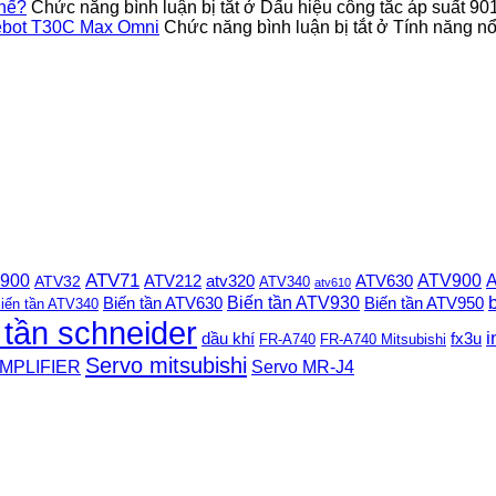
thế?
Chức năng bình luận bị tắt
ở Dấu hiệu công tắc áp suất 9
Deebot T30C Max Omni
Chức năng bình luận bị tắt
ở Tính năng nổi
 900
ATV71
ATV900
A
ATV212
ATV630
ATV32
atv320
ATV340
atv610
Biến tần ATV930
Biến tần ATV630
Biến tần ATV950
iến tần ATV340
 tần schneider
i
dầu khí
fx3u
FR-A740
FR-A740 Mitsubishi
Servo mitsubishi
MPLIFIER
Servo MR-J4