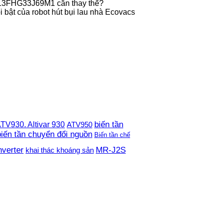
013FHG33J69M1 cần thay thế?
 bật của robot hút bụi lau nhà Ecovacs
TV930. Altivar 930
biến tần
ATV950
biến tần chuyển đổi nguồn
Biến tần chế
nverter
MR-J2S
khai thác khoáng sản