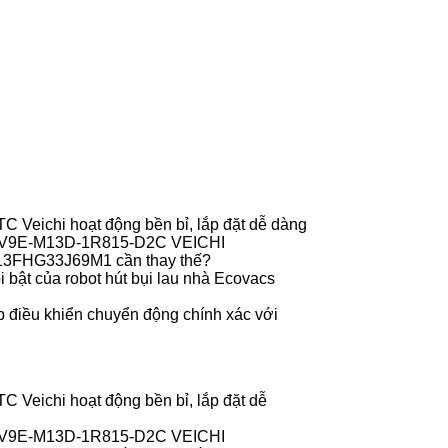
 Veichi hoạt động bền bỉ, lắp đặt dễ dàng
r V9E-M13D-1R815-D2C VEICHI
013FHG33J69M1 cần thay thế?
 bật của robot hút bụi lau nhà Ecovacs
 điều khiển chuyển động chính xác với
 Veichi hoạt động bền bỉ, lắp đặt dễ
r V9E-M13D-1R815-D2C VEICHI