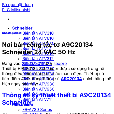
Bỏ qua nội dung
PLC Mitsubishi
Schneider
Biến tần ATV310
Uncategorized
Biến tần ATV610
Biến tần ATV340
Nơi bán công tắc tơ A9C20134
Biến tần ATV12
Schneider 24 VAC 50 Hz
Biến tần ATV212
Biến tần ATV312
Đăng vào
22/02/2019
bởi
seopro
Biến tần ATV32
Thiết bị A9C20134 Schneider được sử dụng trong hệ
Biến tần ATV320
thống điều khiển đóng cắt các mạch điện. Thiết bị có
Biến tần ATV630
tiếp điểm 4NO. Bảng thông số
A9C20134
chính hãng thể
Biến tần ATV680
hiện ngay sau đây:
Biến tần ATV980
Biến tần ATV950
Thông số kỹ thuật thiết bị A9C20134
Biến tần ATV930
Biến tần ATV71
Schneider
Mitsubishi
FR-A720 Series