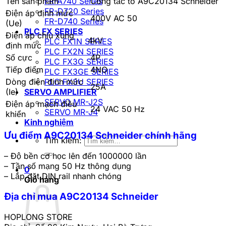
Tên sản phẩm
Công tắc tơ A9C20134 Schneider
FR-A740 Series
FR-D720 Series
Điện áp định mức
400V AC 50
FR-D740 Series
(Ue)
PLC FX SERIES
Điện áp chịu xung
4kV
PLC FX1N SERIES
định mức
PLC FX2N SERIES
Số cực
4P
PLC FX3G SERIES
Tiếp điểm
4NO
PLC FX3GE SERIES
Dòng điện định mức
PLC FX3U SERIES
25A
(Ie)
SERVO AMPLIFIER
SERVO MR-J2S
Điện áp mạch điều
24 VAC 50 Hz
SERVO MR-J4
khiển
Kinh nghiệm
Ưu điểm A9C20134 Schneider chính hãng
Tìm kiếm:
– Độ bền cơ học lên đến 1000000 lần
– Tần số mạng 50 Hz thông dụng
0
– Lắp đặt DIN rail nhanh chóng
Giỏ hàng
Địa chỉ mua A9C20134 Schneider
HOPLONG STORE