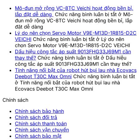
Mô-đun mở rộng VC-8TC Veichi hoạt động bền bỉ,
lắp đặt dễ dàng
Chức năng bình luận bị tắt
ở Mô-
đun mở rộng VC-8TC Veichi hoạt động bền bỉ, lắp
đặt dễ dàng
Lý do nên chọn Servo Motor V9E-M13D-1R815-D2C
VEICHI
Chức năng bình luận bị tắt
ở Lý do nên
chọn Servo Motor V9E-M13D-1R815-D2C VEICHI
Dấu hiệu công tắc áp suất 9013FHG33J69M1 cần
thay thế?
Chức năng bình luận bị tắt
ở Dấu hiệu
công tắc áp suất 9013FHG33J69M1 cần thay thế?
Tính năng nổi bật của robot hút bụi lau nhà Ecovacs
Deebot T30C Max Omni
Chức năng bình luận bị tắt
ở Tính năng nổi bật của robot hút bụi lau nhà
Ecovacs Deebot T30C Max Omni
Chính sách
Chính sách bảo hành
Chính sách đổi trả
Chính sách thanh toán
Chính sách vận chuyển
Chính sách bảo mật