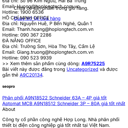
Địa chỉ: Số 96 Kim Ngưu, Hai Bà Trưng
Email:
Huong@hoplongtech.com.vn
Chưa có sản phẩm trong giỏ hàng.
Hotline: 1900 6536
HỒ CHÍ MINH OFFICE
Quay trở lại cửa hàng
Địa chỉ: Nguyễn Huệ, P Bến Nghé, Quận 1
Email:
Thanh.hoang@hoplongtech.com.vn
Hotline: 090 367 2286
ĐÀ NẴNG OFFICE
Địa chỉ: Trường Sơn, Hòa Thọ Tây, Cẩm Lệ
Email:
Giang.truong@hoplongtech.com.vn
Hotline: 090 523 9939
>> Xem thêm sản phẩm cùng dòng:
A9R75225
Bài viết này được đăng trong
Uncategorized
và được
gắn thẻ
A9C20134
.
seopro
Phân phối A9N18522 Schneider 63A – 4P giá tốt
Aptomat MCB A9N18512 Schneider 3P – 80A giá tốt nhất
About
Công ty cổ phần công nghệ Hợp Long. Nhà phân phối
thiết bị điện công nghiệp giá tốt nhất tại Việt Nam.