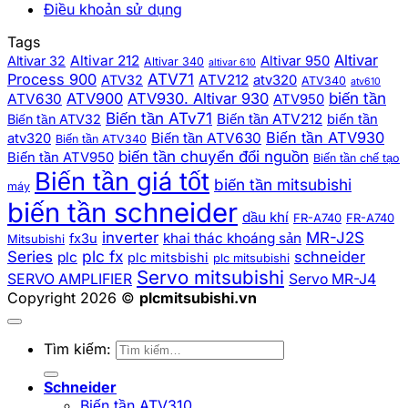
Điều khoản sử dụng
Tags
Altivar
Altivar 212
Altivar 32
Altivar 950
Altivar 340
altivar 610
ATV71
Process 900
ATV212
ATV32
atv320
ATV340
atv610
biến tần
ATV900
ATV930. Altivar 930
ATV630
ATV950
Biến tần ATv71
Biến tần ATV212
Biến tần ATV32
biến tần
Biến tần ATV930
Biến tần ATV630
atv320
Biến tần ATV340
biến tần chuyển đổi nguồn
Biến tần ATV950
Biến tần chế tạo
Biến tần giá tốt
biến tần mitsubishi
máy
biến tần schneider
dầu khí
FR-A740
FR-A740
inverter
MR-J2S
khai thác khoáng sản
fx3u
Mitsubishi
plc fx
Series
schneider
plc
plc mitsbishi
plc mitsubishi
Servo mitsubishi
SERVO AMPLIFIER
Servo MR-J4
Copyright 2026 ©
plcmitsubishi.vn
Tìm kiếm:
Schneider
Biến tần ATV310