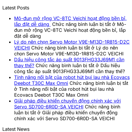
Latest Posts
Mô-đun mở rộng VC-8TC Veichi hoạt động bền bỉ,
lắp đặt dễ dàng
Chức năng bình luận bị tắt
ở Mô-
đun mở rộng VC-8TC Veichi hoạt động bền bỉ, lắp
đặt dễ dàng
Lý do nên chọn Servo Motor V9E-M13D-1R815-D2C
VEICHI
Chức năng bình luận bị tắt
ở Lý do nên
chọn Servo Motor V9E-M13D-1R815-D2C VEICHI
Dấu hiệu công tắc áp suất 9013FHG33J69M1 cần
thay thế?
Chức năng bình luận bị tắt
ở Dấu hiệu
công tắc áp suất 9013FHG33J69M1 cần thay thế?
Tính năng nổi bật của robot hút bụi lau nhà Ecovacs
Deebot T30C Max Omni
Chức năng bình luận bị tắt
ở Tính năng nổi bật của robot hút bụi lau nhà
Ecovacs Deebot T30C Max Omni
Giải pháp điều khiển chuyển động chính xác với
Servo SD700-6R0D-SA VEICHI
Chức năng bình
luận bị tắt
ở Giải pháp điều khiển chuyển động
chính xác với Servo SD700-6R0D-SA VEICHI
Latest News