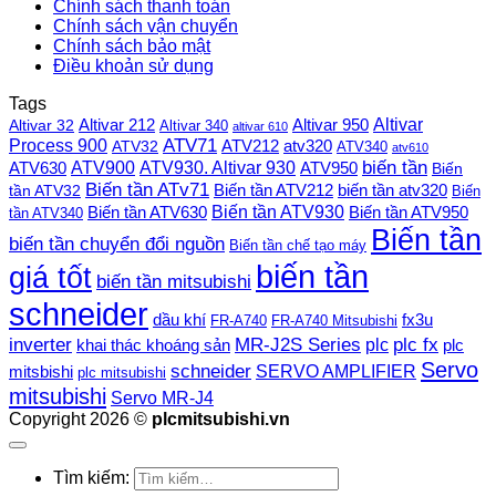
Chính sách thanh toán
Chính sách vận chuyển
Chính sách bảo mật
Điều khoản sử dụng
Tags
Altivar
Altivar 212
Altivar 32
Altivar 950
Altivar 340
altivar 610
Process 900
ATV71
ATV212
ATV32
atv320
ATV340
atv610
ATV900
ATV930. Altivar 930
biến tần
ATV630
ATV950
Biến
Biến tần ATv71
Biến tần ATV212
tần ATV32
biến tần atv320
Biến
Biến tần ATV930
Biến tần ATV630
Biến tần ATV950
tần ATV340
Biến tần
biến tần chuyển đổi nguồn
Biến tần chế tạo máy
biến tần
giá tốt
biến tần mitsubishi
schneider
dầu khí
fx3u
FR-A740
FR-A740 Mitsubishi
plc fx
inverter
MR-J2S Series
khai thác khoáng sản
plc
plc
Servo
schneider
SERVO AMPLIFIER
mitsbishi
plc mitsubishi
mitsubishi
Servo MR-J4
Copyright 2026 ©
plcmitsubishi.vn
Tìm kiếm: