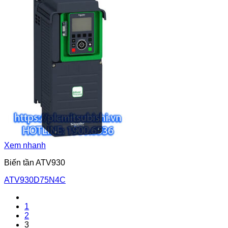
Xem nhanh
Biến tần ATV930
ATV930D75N4C
1
2
3