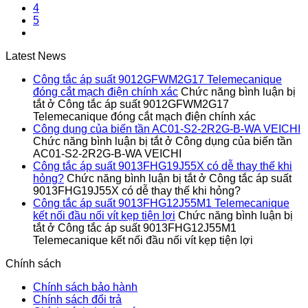
4
5
Latest News
Công tắc áp suất 9012GFWM2G17 Telemecanique
đóng cắt mạch điện chính xác
Chức năng bình luận bị
tắt
ở Công tắc áp suất 9012GFWM2G17
Telemecanique đóng cắt mạch điện chính xác
Công dụng của biến tần AC01-S2-2R2G-B-WA VEICHI
Chức năng bình luận bị tắt
ở Công dụng của biến tần
AC01-S2-2R2G-B-WA VEICHI
Công tắc áp suất 9013FHG19J55X có dễ thay thế khi
hỏng?
Chức năng bình luận bị tắt
ở Công tắc áp suất
9013FHG19J55X có dễ thay thế khi hỏng?
Công tắc áp suất 9013FHG12J55M1 Telemecanique
kết nối đầu nối vít kẹp tiện lợi
Chức năng bình luận bị
tắt
ở Công tắc áp suất 9013FHG12J55M1
Telemecanique kết nối đầu nối vít kẹp tiện lợi
Chính sách
Chính sách bảo hành
Chính sách đổi trả