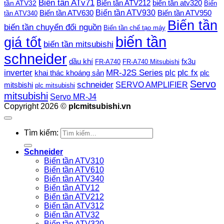
Biến tần ATv71
Biến tần ATV212
tần ATV32
biến tần atv320
Biến
Biến tần ATV930
Biến tần ATV630
Biến tần ATV950
tần ATV340
Biến tần
biến tần chuyển đổi nguồn
Biến tần chế tạo máy
biến tần
giá tốt
biến tần mitsubishi
schneider
dầu khí
fx3u
FR-A740
FR-A740 Mitsubishi
plc fx
inverter
MR-J2S Series
khai thác khoáng sản
plc
plc
Servo
schneider
SERVO AMPLIFIER
mitsbishi
plc mitsubishi
mitsubishi
Servo MR-J4
Copyright 2026 ©
plcmitsubishi.vn
Tìm kiếm:
Schneider
Biến tần ATV310
Biến tần ATV610
Biến tần ATV340
Biến tần ATV12
Biến tần ATV212
Biến tần ATV312
Biến tần ATV32
Biến tần ATV320