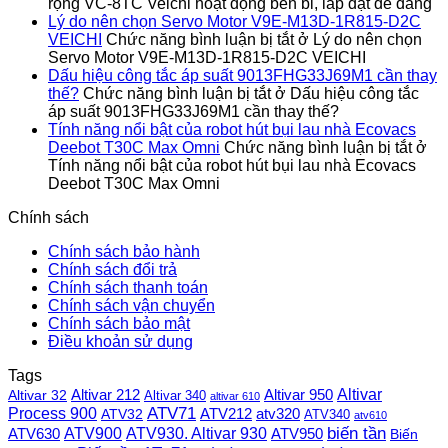
rộng VC-8TC Veichi hoạt động bền bỉ, lắp đặt dễ dàng
Lý do nên chọn Servo Motor V9E-M13D-1R815-D2C
VEICHI
Chức năng bình luận bị tắt
ở Lý do nên chọn
Servo Motor V9E-M13D-1R815-D2C VEICHI
Dấu hiệu công tắc áp suất 9013FHG33J69M1 cần thay
thế?
Chức năng bình luận bị tắt
ở Dấu hiệu công tắc
áp suất 9013FHG33J69M1 cần thay thế?
Tính năng nổi bật của robot hút bụi lau nhà Ecovacs
Deebot T30C Max Omni
Chức năng bình luận bị tắt
ở
Tính năng nổi bật của robot hút bụi lau nhà Ecovacs
Deebot T30C Max Omni
Chính sách
Chính sách bảo hành
Chính sách đổi trả
Chính sách thanh toán
Chính sách vận chuyển
Chính sách bảo mật
Điều khoản sử dụng
Tags
Altivar
Altivar 212
Altivar 32
Altivar 950
Altivar 340
altivar 610
Process 900
ATV71
ATV212
ATV32
atv320
ATV340
atv610
ATV900
ATV930. Altivar 930
biến tần
ATV630
ATV950
Biến