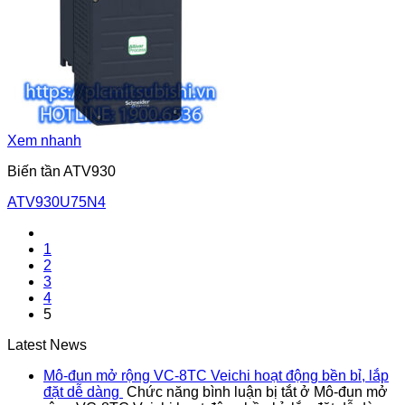
Xem nhanh
Biến tần ATV930
ATV930U75N4
1
2
3
4
5
Latest News
Mô-đun mở rộng VC-8TC Veichi hoạt động bền bỉ, lắp
đặt dễ dàng
Chức năng bình luận bị tắt
ở Mô-đun mở