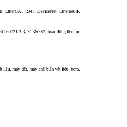
 EtherCAT RJ45, DeviceNet, Ethernet/IP,
 IEC 60721-3-3, 3C3&3S2, hoạt động liên tục
liệu, máy dệt, máy chế biến vật liệu, bơm,