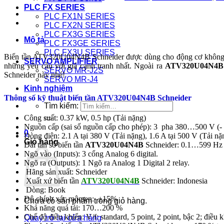
PLC FX SERIES
PLC FX1N SERIES
PLC FX2N SERIES
PLC FX3G SERIES
Mô tả
PLC FX3GE SERIES
PLC FX3U SERIES
Biến tần ATV320U04N4B Schneider được dùng cho động cơ không
SERVO AMPLIFIER
những yêu cầu với giá cạnh tranh nhất. Ngoài ra
ATV320U04N4B 
SERVO MR-J2S
Schneider này nhé!
SERVO MR-J4
Kinh nghiệm
Thông số kỹ thuật biến tần ATV320U04N4B Schneider
Tìm kiếm:
Công suất: 0.37 kW, 0.5 hp (Tải nặng)
Nguồn cấp (sai số nguồn cấp cho phép): 3 pha 380…500 V 
0
Dòng điện: 2.1 A tại 380 V (Tải nặng), 1.6 A tại 500 V (Tải nặ
Giỏ hàng
Dải tần số
biến tần
ATV320U04N4B
Schneider
: 0.1…599 Hz
Ngõ vào (Inputs): 3 cổng Analog 6 digital.
Ngõ ra (Outputs): 1 Ngõ ra Analog 1 Digital 2 relay.
Hãng sản xuất: Schneider
Xuất xứ
biến tần
ATV320U04N4B
Schneider
: Indonesia
Dòng: Book
Độ chính xác mômen: ±15%
Chưa có sản phẩm trong giỏ hàng.
Khả năng quá tải: 170…200 %
Chế độ điều khiển: V/f: standard, 5 point, 2 point, bậc 2; điều
Quay trở lại cửa hàng