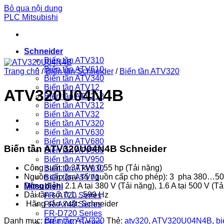
Bỏ qua nội dung
PLC Mitsubishi
Schneider
Biến tần ATV310
Biến tần ATV610
Trang chủ
/
Biến tần Schneider
/
Biến tần ATV320
Biến tần ATV340
Biến tần ATV12
ATV320U04N4B
Biến tần ATV212
Biến tần ATV312
Biến tần ATV32
Biến tần ATV320
Biến tần ATV630
Biến tần ATV680
Biến tần ATV320U04N4B
Schneider
Biến tần ATV980
Biến tần ATV950
Công suất: 0.37 kW, 0.55 hp (Tải nặng)
Biến tần ATV930
Nguồn cấp (sai số nguồn cấp cho phép): 3 pha 380…5
Biến tần ATV71
Dòng điện: 2.1 A tại 380 V (Tải nặng), 1.6 A tại 500 V (Tả
Mitsubishi
Dải tần số: 0.1…599 Hz
FR-A720 Series
Hãng sản xuất: Schneider
FR-A740 Series
FR-D720 Series
Danh mục:
Biến tần ATV320
Thẻ:
atv320
,
ATV320U04N4B
,
bi
FR-D740 Series