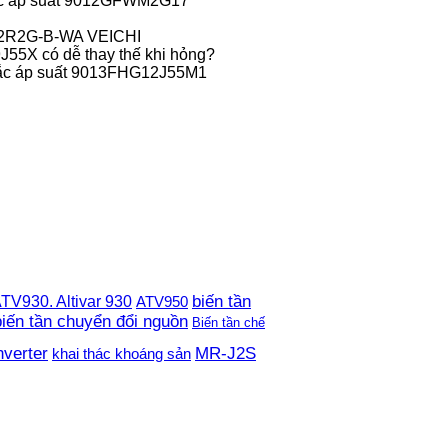
c áp suất 9012GFWM2G17
-2R2G-B-WA VEICHI
55X có dễ thay thế khi hỏng?
ắc áp suất 9013FHG12J55M1
TV930. Altivar 930
biến tần
ATV950
biến tần chuyển đổi nguồn
Biến tần chế
nverter
MR-J2S
khai thác khoáng sản