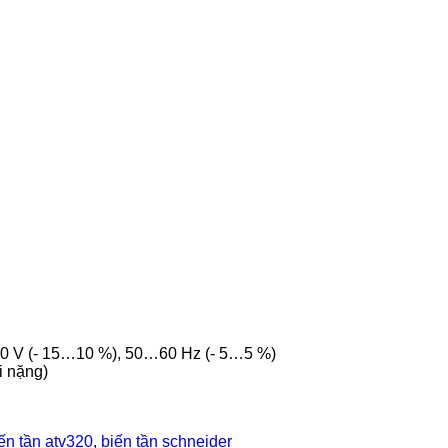
00 V (- 15…10 %), 50…60 Hz (- 5…5 %)
i nặng)
ến tần atv320
,
biến tần schneider