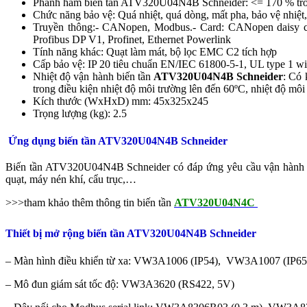
Phanh hãm
biến tần ATV320U04N4B Schneider
: <= 170 % tr
Chức năng bảo vệ: Quá nhiệt, quá dòng, mất pha, bảo vệ nhiệt
Truyền thông:- CANopen, Modbus.- Card: CANopen daisy c
Profibus DP V1, Profinet, Ethernet Powerlink
Tính năng khác: Quạt làm mát, bộ lọc EMC C2 tích hợp
Cấp bảo vệ: IP 20 tiêu chuẩn EN/IEC 61800-5-1, UL type 1 wit
Nhiệt độ vận hành
biến tần
ATV320U04N4B Schneider
: Có 
trong điều kiện nhiệt độ môi trường lên đến 60ºC, nhiệt độ môi
Kích thước (WxHxD) mm: 45x325x245
Trọng lượng (kg): 2.5
Ứng dụng biến tần ATV320U04N4B Schneider
Biến tần ATV320U04N4B Schneider có đ
áp ứng yêu cầu vận hành 
quạt, máy nén khí, cẩu trục,…
>>>tham khảo thêm thông tin biến tần
ATV320U04N4C
Thiết bị mở rộng biến tần ATV320U04N4B Schneider
– Màn hình điều khiển từ xa: VW3A1006 (IP54), VW3A1007 (IP65)
– Mô đun giám sát tốc độ: VW3A3620 (RS422, 5V)