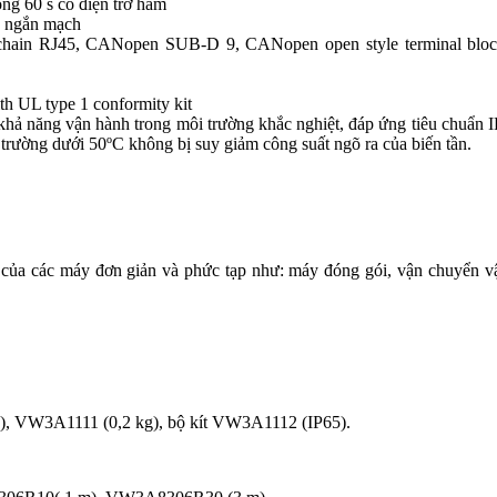
ong 60 s có điện trở hãm
, ngắn mạch
hain RJ45, CANopen SUB-D 9, CANopen open style terminal block;
h UL type 1 conformity kit
khả năng vận hành trong môi trường khắc nghiệt, đáp ứng tiêu chuẩn
 trường dưới 50ºC không bị suy giảm công suất ngõ ra của biến tần.
của các máy đơn giản và phức tạp như: máy đóng gói, vận chuyển vật 
, VW3A1111 (0,2 kg), bộ kít VW3A1112 (IP65).