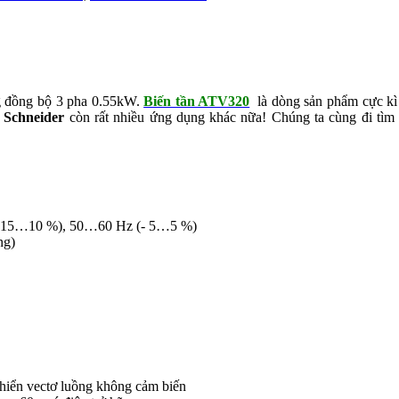
 đồng bộ 3 pha 0.55kW.
Biến tần ATV320
là d
òng sản phẩm cực kì 
Schneider
còn rất nhiều ứng dụng khác nữa! Chúng ta cùng đi tìm 
(- 15…10 %), 50…60 Hz (- 5…5 %)
ng)
 khiển vectơ luồng không cảm biến