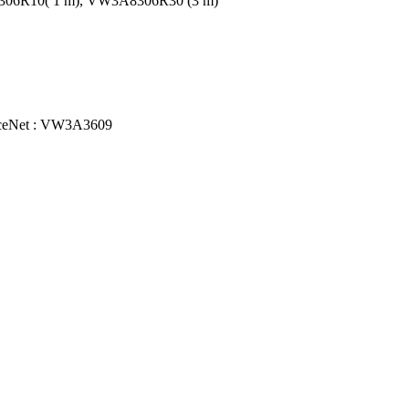
A8306R10( 1 m), VW3A8306R30 (3 m)
ceNet : VW3A3609