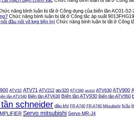
cắt mạch điện chính xác
Chức năng bình luận bị tắt
ở Công tắ
Chức năng bình luận bị tắt
ở Công dụng của biến tần AC01-S2
ỏng?
Chức năng bình luận bị tắt
ở Công tắc áp suất 9013FHG19J
 đầu nối vít kẹp tiện lợi
Chức năng bình luận bị tắt
ở Công t
 900
ATV71
ATV900
A
ATV212
ATV630
ATV32
atv320
ATV340
atv610
Biến tần ATV930
Biến tần ATV630
Biến tần ATV950
iến tần ATV340
 tần schneider
i
dầu khí
fx3u
FR-A740
FR-A740 Mitsubishi
Servo mitsubishi
MPLIFIER
Servo MR-J4