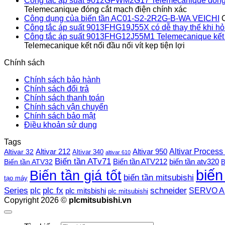
Công tắc áp suất 9012GFWM2G17 Telemecanique đóng 
Telemecanique đóng cắt mạch điện chính xác
Công dụng của biến tần AC01-S2-2R2G-B-WA VEICHI
Công tắc áp suất 9013FHG19J55X có dễ thay thế khi h
Công tắc áp suất 9013FHG12J55M1 Telemecanique kết nối
Telemecanique kết nối đầu nối vít kẹp tiện lợi
Chính sách
Chính sách bảo hành
Chính sách đổi trả
Chính sách thanh toán
Chính sách vận chuyển
Chính sách bảo mật
Điều khoản sử dụng
Tags
Altivar Process
Altivar 212
Altivar 32
Altivar 950
Altivar 340
altivar 610
Biến tần ATv71
Biến tần ATV212
Biến tần ATV32
biến tần atv320
B
biến
Biến tần giá tốt
biến tần mitsubishi
tạo máy
plc fx
Series
schneider
plc
SERVO A
plc mitsbishi
plc mitsubishi
Copyright 2026 ©
plcmitsubishi.vn