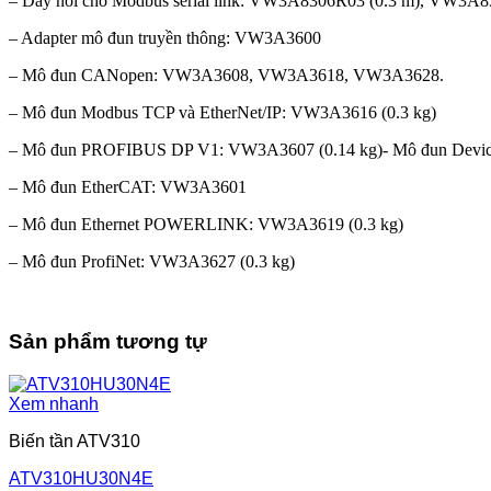
– Dây nối cho Modbus serial link: VW3A8306R03 (0.3 m), VW3
– Adapter mô đun truyền thông: VW3A3600
– Mô đun CANopen: VW3A3608, VW3A3618, VW3A3628.
– Mô đun Modbus TCP và EtherNet/IP: VW3A3616 (0.3 kg)
– Mô đun PROFIBUS DP V1: VW3A3607 (0.14 kg)- Mô đun Devi
– Mô đun EtherCAT: VW3A3601
– Mô đun Ethernet POWERLINK: VW3A3619 (0.3 kg)
– Mô đun ProfiNet: VW3A3627 (0.3 kg)
Sản phẩm tương tự
Xem nhanh
Biến tần ATV310
ATV310HU30N4E