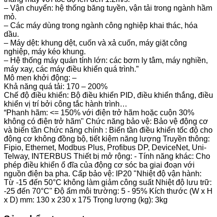
– Vận chuyển: hệ thống băng tuyền, vận tải trong ngành hầm
mỏ.
– Các máy dùng trong ngành công nghiệp khai thác, hóa
dầu.
– Máy dệt: khung dệt, cuốn và xả cuốn, máy giặt công
nghiệp, máy kéo khung.
– Hệ thống máy quán tính lớn: các bơm ly tâm, máy nghiền,
máy xay, các máy điều khiển quá trình.”
Mô men khởi động: –
Khả năng quá tải: 170 – 200%
Chế độ điều khiển: Bộ điều khiển PID, điều khiển thắng, điều
khiển vị trí bởi công tắc hành trình…
“Phanh hãm: <= 150% với điện trở hãm hoặc cuộn 30%
không có điện trở hãm" Chức năng bảo vệ: Bảo vệ động cơ
và biến tần Chức năng chính : Biến tần điều khiển tốc độ cho
động cơ không đồng bộ, tiết kiệm năng lượng Truyền thông:
Fipio, Ethernet, Modbus Plus, Profibus DP, DeviceNet, Uni-
Telway, INTERBUS Thiết bị mở rộng: - Tính năng khác: Cho
phép điều khiển ổ đĩa của động cơ sóc ba giai đoạn với
nguồn điện ba pha. Cấp bảo vệ: IP20 "Nhiệt độ vận hành:
Từ -15 đến 50°C không làm giảm công suất Nhiệt độ lưu trữ:
-25 đến 70°C" Độ ẩm môi trường: 5 - 95% Kích thước (W x H
x D) mm: 130 x 230 x 175 Trọng lượng (kg): 3kg