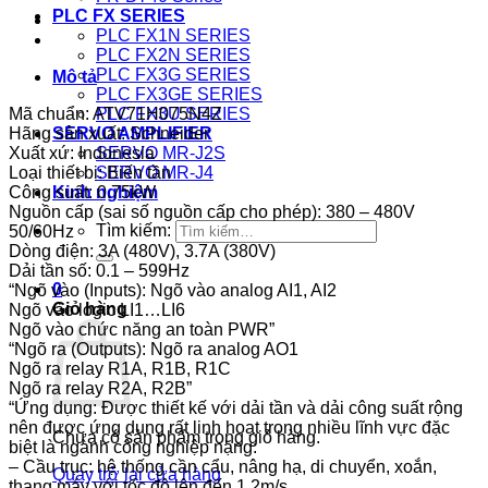
PLC FX SERIES
PLC FX1N SERIES
PLC FX2N SERIES
PLC FX3G SERIES
Mô tả
PLC FX3GE SERIES
Mã chuẩn: ATV71H075N4Z
PLC FX3U SERIES
Hãng sản xuất: Schneider
SERVO AMPLIFIER
Xuất xứ: Indonesia
SERVO MR-J2S
Loại thiết bị: Biến tần
SERVO MR-J4
Công suất: 0.75kW
Kinh nghiệm
Nguồn cấp (sai số nguồn cấp cho phép): 380 – 480V
Tìm kiếm:
50/60Hz
Dòng điện: 3A (480V), 3.7A (380V)
Dải tần số: 0.1 – 599Hz
0
“Ngõ vào (Inputs): Ngõ vào analog AI1, AI2
Giỏ hàng
Ngõ vào logic LI1…LI6
Ngõ vào chức năng an toàn PWR”
“Ngõ ra (Outputs): Ngõ ra analog AO1
Ngõ ra relay R1A, R1B, R1C
Ngõ ra relay R2A, R2B”
“Ứng dụng: Được thiết kế với dải tần và dải công suất rộng
nên được ứng dụng rất linh hoạt trong nhiều lĩnh vực đặc
Chưa có sản phẩm trong giỏ hàng.
biệt là ngành công nghiệp nặng:
– Cầu trục: hệ thống cần cẩu, nâng hạ, di chuyển, xoắn,
Quay trở lại cửa hàng
thang máy với tốc độ lên đến 1.2m/s.