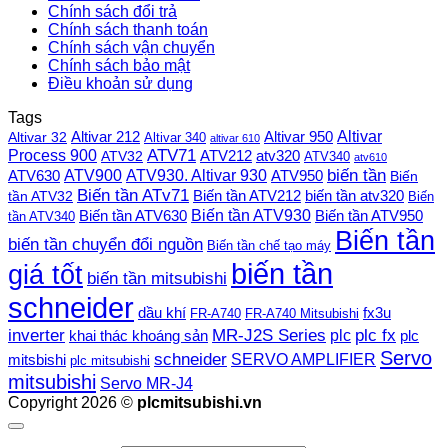
Chính sách đổi trả
Chính sách thanh toán
Chính sách vận chuyển
Chính sách bảo mật
Điều khoản sử dụng
Tags
Altivar
Altivar 212
Altivar 32
Altivar 950
Altivar 340
altivar 610
Process 900
ATV71
ATV212
ATV32
atv320
ATV340
atv610
ATV900
ATV930. Altivar 930
biến tần
ATV630
ATV950
Biến
Biến tần ATv71
Biến tần ATV212
tần ATV32
biến tần atv320
Biến
Biến tần ATV930
Biến tần ATV630
Biến tần ATV950
tần ATV340
Biến tần
biến tần chuyển đổi nguồn
Biến tần chế tạo máy
biến tần
giá tốt
biến tần mitsubishi
schneider
dầu khí
fx3u
FR-A740
FR-A740 Mitsubishi
plc fx
inverter
MR-J2S Series
khai thác khoáng sản
plc
plc
Servo
schneider
SERVO AMPLIFIER
mitsbishi
plc mitsubishi
mitsubishi
Servo MR-J4
Copyright 2026 ©
plcmitsubishi.vn