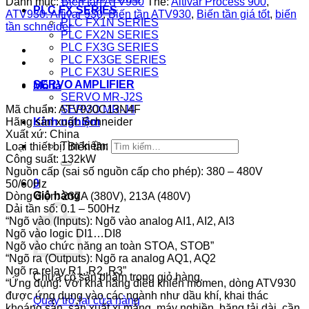
Danh mục:
Biến tần ATV930
Thẻ:
Altivar Process 900
,
PLC FX SERIES
ATV930. Altivar 930
,
Biến tần ATV930
,
Biến tần giá tốt
,
biến
PLC FX1N SERIES
tần schneider
PLC FX2N SERIES
PLC FX3G SERIES
PLC FX3GE SERIES
PLC FX3U SERIES
SERVO AMPLIFIER
Mô tả
SERVO MR-J2S
Mã chuẩn: ATV930C13N4F
SERVO MR-J4
Hãng sản xuất: Schneider
Kinh nghiệm
Xuất xứ: China
Tìm kiếm:
Loại thiết bị: Biến tần
Công suất: 132kW
Nguồn cấp (sai số nguồn cấp cho phép): 380 – 480V
0
50/60Hz
Giỏ hàng
Dòng điện: 237A (380V), 213A (480V)
Dải tần số: 0.1 – 500Hz
“Ngõ vào (Inputs): Ngõ vào analog AI1, AI2, AI3
Ngõ vào logic DI1…DI8
Ngõ vào chức năng an toàn STOA, STOB”
“Ngõ ra (Outputs): Ngõ ra analog AQ1, AQ2
Ngõ ra relay R1, R2, R3”
Chưa có sản phẩm trong giỏ hàng.
“Ứng dụng: Với khả năng điều khiển momen, dòng ATV930
được ứng dụng vào các ngành như dầu khí, khai thác
Quay trở lại cửa hàng
khoáng sản, sản xuất xi măng, máy nghiền, băng tải dài, cần