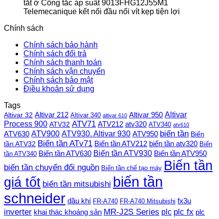
tắt
ở Công tắc áp suất 9013FHG12J55M1
Telemecanique kết nối đầu nối vít kẹp tiện lợi
Chính sách
Chính sách bảo hành
Chính sách đổi trả
Chính sách thanh toán
Chính sách vận chuyển
Chính sách bảo mật
Điều khoản sử dụng
Tags
Altivar
Altivar 212
Altivar 32
Altivar 950
Altivar 340
altivar 610
Process 900
ATV71
ATV212
ATV32
atv320
ATV340
atv610
ATV900
ATV930. Altivar 930
biến tần
ATV630
ATV950
Biến
Biến tần ATv71
Biến tần ATV212
tần ATV32
biến tần atv320
Biến
Biến tần ATV930
Biến tần ATV630
Biến tần ATV950
tần ATV340
Biến tần
biến tần chuyển đổi nguồn
Biến tần chế tạo máy
biến tần
giá tốt
biến tần mitsubishi
schneider
dầu khí
fx3u
FR-A740
FR-A740 Mitsubishi
plc fx
inverter
MR-J2S Series
khai thác khoáng sản
plc
plc