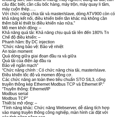
cẩu đặc biệt, cần cẩu bốc hàng, máy trộn, máy quay li tâm,
máy cuộn thép…..
Với chức năng chia tải và master/slave, dòng ATV900 còn có
khả năng kết nối, điều khiển biến tần khác mà không cần
thêm bất kì thiết bị điều khiển nào nữa.”
Mô men khởi động: –
Khả năng quá tải: Khả năng chịu quá tải lên đến 180% Tn
Chế độ điều khiển: –
Phanh hãm: By DC injection
“Chức năng bảo vệ: Bảo vệ nhiệt
An toàn moment
Quá dòng giữa giai đoạn đầu ra và giữa
Quá tải của điện áp đầu ra
Bảo vệ ngắn mạch”
“Chức năng chính : Có chức năng chia tải, master/slave.
Điều khiển tốc độ và momen động cơ.
Các chức năng an toàn theo tiêu chuẩn STO SIL3, cổng
truyền thông kép Ethernet Modbus TCP và Ethernet IP.”
“Truyền thông: Ethernet/IP
Modbus serial
Modbus TCP”
Thiết bị mở rộng: –
“Tính năng khác: Chức năng Webserver, dễ dàng tích hợp
vào mạng truyền thông công nghiệp, màn hình cài đặt với