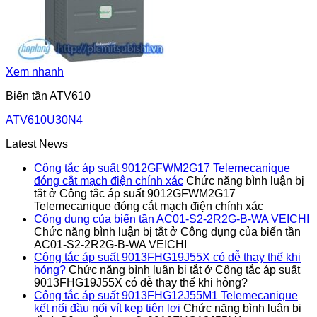
Xem nhanh
Biến tần ATV610
ATV610U30N4
Latest News
Công tắc áp suất 9012GFWM2G17 Telemecanique
đóng cắt mạch điện chính xác
Chức năng bình luận bị
tắt
ở Công tắc áp suất 9012GFWM2G17
Telemecanique đóng cắt mạch điện chính xác
Công dụng của biến tần AC01-S2-2R2G-B-WA VEICHI
Chức năng bình luận bị tắt
ở Công dụng của biến tần
AC01-S2-2R2G-B-WA VEICHI
Công tắc áp suất 9013FHG19J55X có dễ thay thế khi
hỏng?
Chức năng bình luận bị tắt
ở Công tắc áp suất
9013FHG19J55X có dễ thay thế khi hỏng?
Công tắc áp suất 9013FHG12J55M1 Telemecanique
kết nối đầu nối vít kẹp tiện lợi
Chức năng bình luận bị