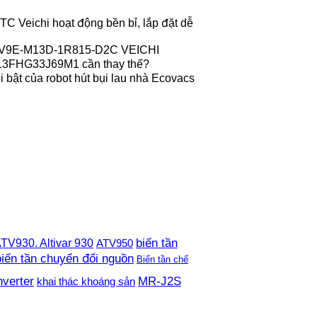
 Veichi hoạt động bền bỉ, lắp đặt dễ
r V9E-M13D-1R815-D2C VEICHI
013FHG33J69M1 cần thay thế?
 bật của robot hút bụi lau nhà Ecovacs
TV930. Altivar 930
biến tần
ATV950
biến tần chuyển đổi nguồn
Biến tần chế
nverter
MR-J2S
khai thác khoáng sản