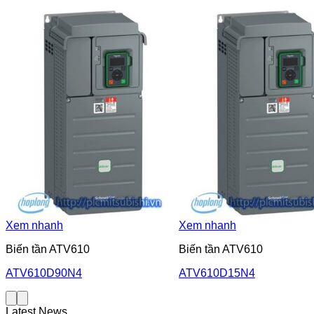
Xem nhanh
Xem nhanh
Biến tần ATV610
Biến tần ATV610
ATV610D90N4
ATV610D15N4
Latest News