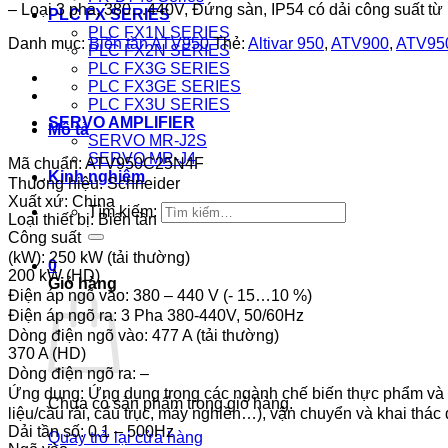
– Loại 3 pha, 380…440V, Đứng sàn, IP54 có dải công suất t
PLC FX SERIES
PLC FX1N SERIES
Danh mục:
Biến tần ATV950
Thẻ:
Altivar 950
,
ATV900
,
ATV95
PLC FX2N SERIES
PLC FX3G SERIES
PLC FX3GE SERIES
PLC FX3U SERIES
SERVO AMPLIFIER
Mô tả
SERVO MR-J2S
SERVO MR-J4
Mã chuẩn: ATV950C25N4F
Kinh nghiệm
Thương hiệu: Schneider
Xuất xứ: China
Tìm kiếm:
Loại thiết bị: Biến tần
Công suất
(kW): 250 kW (tải thường)
0
200 kW (HD)
Giỏ hàng
Điện áp ngõ vào: 380 – 440 V (- 15…10 %)
Điện áp ngõ ra: 3 Pha 380-440V, 50/60Hz
Dòng điện ngõ vào: 477 A (tải thường)
370 A (HD)
Dòng điện ngõ ra: –
Ứng dụng: Ứng dụng trong các ngành chế biến thực phẩm và đồ
Chưa có sản phẩm trong giỏ hàng.
liệu/cầu rải, cẩu trục, máy nghiền…), vận chuyển và khai thá
Dải tần số: 0.1 – 500Hz
Quay trở lại cửa hàng