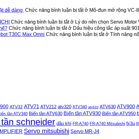
đặt dễ dàng
Chức năng bình luận bị tắt
ở Mô-đun mở rộng VC-8TC
ICHI
Chức năng bình luận bị tắt
ở Lý do nên chọn Servo Moto
thế?
Chức năng bình luận bị tắt
ở Dấu hiệu công tắc áp suất 9
Deebot T30C Max Omni
Chức năng bình luận bị tắt
ở Tính năng nổi
 900
ATV71
ATV900
A
ATV212
ATV630
ATV32
atv320
ATV340
atv610
Biến tần ATV930
Biến tần ATV630
Biến tần ATV950
iến tần ATV340
 tần schneider
i
dầu khí
fx3u
FR-A740
FR-A740 Mitsubishi
Servo mitsubishi
MPLIFIER
Servo MR-J4