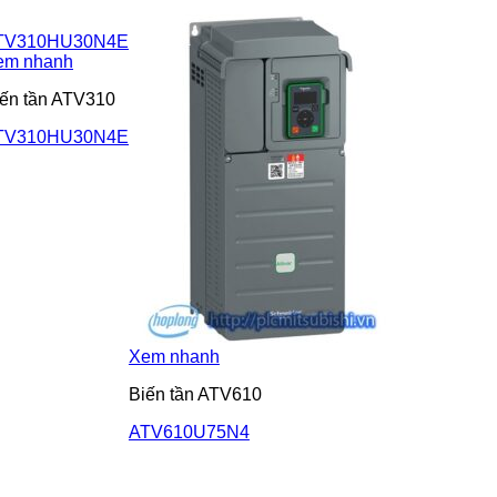
em nhanh
ến tần ATV310
TV310HU30N4E
Xem nhanh
Biến tần ATV610
ATV610U75N4