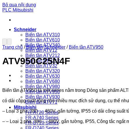
Bỏ qua nội dung
PLC Mitsubishi
Schneider
Biến tần ATV310
Biến tần ATV610
Biến tần ATV340
Trang chủ
/
Biến tần Schneider
/
Biến tần ATV950
Biến tần ATV12
Biến tần ATV212
ATV950C25N4F
Biến tần ATV312
Biến tần ATV32
Biến tần ATV320
Biến tần ATV630
Biến tần ATV680
Biến tần ATV980
Biến tần ATV950 là một series nằm trong Dòng sản phẩm
Biến tần ATV950
Biến tần ATV930
có dải công suất rộng cho nhiều mục đích sử dụng, cụ thể như
Biến tần ATV71
Mitsubishi
– Loại 3 pha, 380 … 480V, gắn tường, IP55 có dải công suất
FR-A720 Series
FR-A740 Series
– – Loại 3 pha, 380 … 480V, gắn tường, IP55, Công tắc ngắt
FR-D720 Series
FR-D740 Series