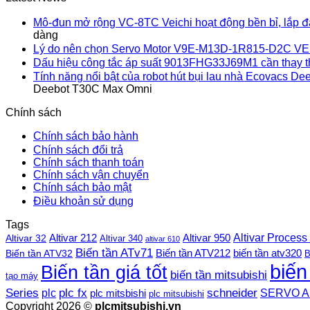
Mô-đun mở rộng VC-8TC Veichi hoạt động bền bỉ, lắp 
dàng
Lý do nên chọn Servo Motor V9E-M13D-1R815-D2C VE
Dấu hiệu công tắc áp suất 9013FHG33J69M1 cần thay 
Tính năng nổi bật của robot hút bụi lau nhà Ecovacs 
Deebot T30C Max Omni
Chính sách
Chính sách bảo hành
Chính sách đổi trả
Chính sách thanh toán
Chính sách vận chuyển
Chính sách bảo mật
Điều khoản sử dụng
Tags
Altivar Process
Altivar 212
Altivar 32
Altivar 950
Altivar 340
altivar 610
Biến tần ATv71
Biến tần ATV212
Biến tần ATV32
biến tần atv320
B
biến
Biến tần giá tốt
biến tần mitsubishi
tạo máy
plc fx
Series
schneider
plc
SERVO A
plc mitsbishi
plc mitsubishi
Copyright 2026 ©
plcmitsubishi.vn