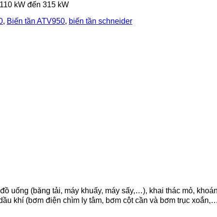
ừ 110 kW đến 315 kW
0
,
Biến tần ATV950
,
biến tần schneider
 uống (băng tải, máy khuấy, máy sấy,…), khai thác mỏ, khoáng 
c dầu khí (bơm điện chìm ly tâm, bơm cột cần và bơm trục xoắn,