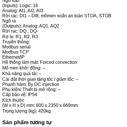
Ngõ vào
(Inputs): Logic: 16
Analog: AI1, AI2, AI3
Rời rạc: DI1 – DI8, mômen xoắn an toàn STOA, STOB
Ngõ ra
(Outputs): Analog: AQ1, AQ2
Rời rạc: DQ , DQ-
Rơ le: R1, R2, R3
Truyền thông:
Modbus serial
Modbus TCP
Ethernet/IP
Hệ thống làm mát: Forced convection
Mô men khởi động: –
Khả năng quá tải: –
Cài đặt thời gian tăng tốc / giảm tốc: –
Phanh hãm: By DC injection
Phụ kiện/ Thiết bị mở rộng: –
Cấp bảo vệ: IP54
Kích thước
(W x H x D) mm: 600 x 2350 x 669mm
Trọng lượng (kg): 420kg
Sản phẩm tương tự