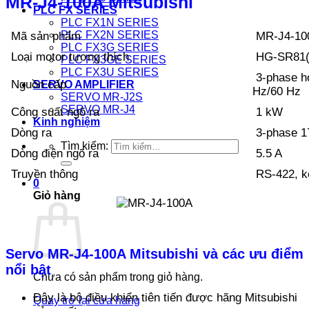
MR-J4-100A Mitsubishi
PLC FX SERIES
PLC FX1N SERIES
PLC FX2N SERIES
Mã sản phẩm
MR-J4-10
PLC FX3G SERIES
Loại motor tương thích
HG-SR81(B
PLC FX3GE SERIES
PLC FX3U SERIES
3-phase h
Nguồn cấp
SERVO AMPLIFIER
Hz/60 Hz
SERVO MR-J2S
SERVO MR-J4
Công suất ngõ ra
1 kW
Kinh nghiệm
Dòng ra
3-phase 1
Tìm kiếm:
Dòng điện ngõ ra
5.5 A
Truyền thông
RS-422, k
0
Giỏ hàng
Servo MR-J4-100A Mitsubishi và các ưu điểm
nổi bật
Chưa có sản phẩm trong giỏ hàng.
Đây là bộ điều khiển tiên tiến được hãng Mitsubishi
Quay trở lại cửa hàng