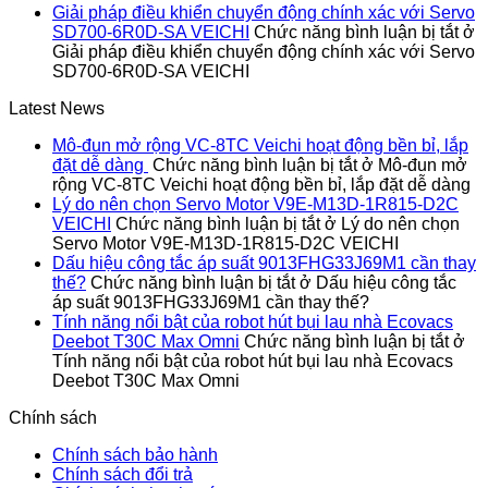
Giải pháp điều khiển chuyển động chính xác với Servo
SD700-6R0D-SA VEICHI
Chức năng bình luận bị tắt
ở
Giải pháp điều khiển chuyển động chính xác với Servo
SD700-6R0D-SA VEICHI
Latest News
Mô-đun mở rộng VC-8TC Veichi hoạt động bền bỉ, lắp
đặt dễ dàng
Chức năng bình luận bị tắt
ở Mô-đun mở
rộng VC-8TC Veichi hoạt động bền bỉ, lắp đặt dễ dàng
Lý do nên chọn Servo Motor V9E-M13D-1R815-D2C
VEICHI
Chức năng bình luận bị tắt
ở Lý do nên chọn
Servo Motor V9E-M13D-1R815-D2C VEICHI
Dấu hiệu công tắc áp suất 9013FHG33J69M1 cần thay
thế?
Chức năng bình luận bị tắt
ở Dấu hiệu công tắc
áp suất 9013FHG33J69M1 cần thay thế?
Tính năng nổi bật của robot hút bụi lau nhà Ecovacs
Deebot T30C Max Omni
Chức năng bình luận bị tắt
ở
Tính năng nổi bật của robot hút bụi lau nhà Ecovacs
Deebot T30C Max Omni
Chính sách
Chính sách bảo hành
Chính sách đổi trả