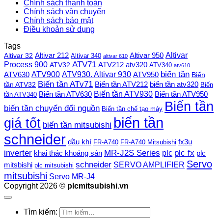
Chính sách thanh toán
Chính sách vận chuyển
Chính sách bảo mật
Điều khoản sử dụng
Tags
Altivar
Altivar 212
Altivar 32
Altivar 950
Altivar 340
altivar 610
Process 900
ATV71
ATV212
ATV32
atv320
ATV340
atv610
ATV900
ATV930. Altivar 930
biến tần
ATV630
ATV950
Biến
Biến tần ATv71
Biến tần ATV212
tần ATV32
biến tần atv320
Biến
Biến tần ATV930
Biến tần ATV630
Biến tần ATV950
tần ATV340
Biến tần
biến tần chuyển đổi nguồn
Biến tần chế tạo máy
biến tần
giá tốt
biến tần mitsubishi
schneider
dầu khí
fx3u
FR-A740
FR-A740 Mitsubishi
plc fx
inverter
MR-J2S Series
khai thác khoáng sản
plc
plc
Servo
schneider
SERVO AMPLIFIER
mitsbishi
plc mitsubishi
mitsubishi
Servo MR-J4
Copyright 2026 ©
plcmitsubishi.vn
Tìm kiếm: