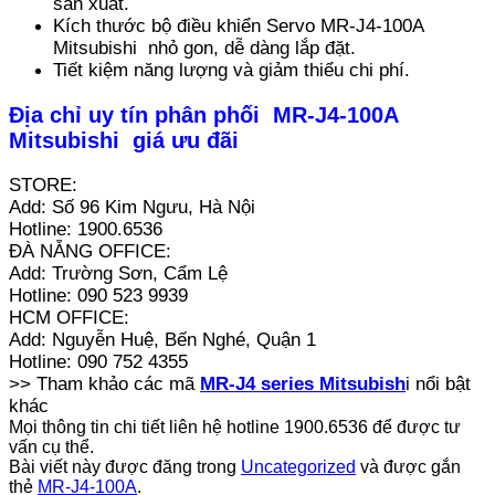
sản xuất.
Kích thước bộ điều khiển Servo MR-J4-100A
Mitsubishi nhỏ gon, dễ dàng lắp đặt.
Tiết kiệm năng lượng và giảm thiểu chi phí.
Địa chỉ uy tín phân phối MR-J4-100A
Mitsubishi giá ưu đãi
STORE:
Add: Số 96 Kim Ngưu, Hà Nội
Hotline: 1900.6536
ĐÀ NẴNG OFFICE:
Add: Trường Sơn, Cẩm Lệ
Hotline: 090 523 9939
HCM OFFICE:
Add: Nguyễn Huệ, Bến Nghé, Quận 1
Hotline: 090 752 4355
>> Tham khảo các mã
MR-J4 series Mitsubish
i nổi bật
khác
Mọi thông tin chi tiết liên hệ hotline 1900.6536 để được tư
vấn cụ thể.
Bài viết này được đăng trong
Uncategorized
và được gắn
thẻ
MR-J4-100A
.