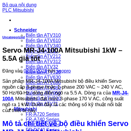
Bỏ qua nội dung
PLC Mitsubishi
Schneider
Biến tần ATV310
Uncategorized
Biến tần ATV610
Biến tần ATV340
Servo MR-J4-100A Mitsubishi 1kW –
Biến tần ATV12
Biến tần ATV212
5.5A giá tốt
Biến tần ATV312
Biến tần ATV32
Đăng vào
02/01/2019
bởi
seopro
Biến tần ATV320
Biến tần ATV630
Sản phẩm MR-J4-100A Mitsubishi bộ điều khiển Servo
Biến tần ATV680
nguồn cấp 3-phase hoặc 1-phase 200 VAC ~ 240 V AC,
Biến tần ATV980
50 Hz/60 Hz, dòng điện ngõ ra 5.5 A. Dòng ra của
MR-J4-
Biến tần ATV950
100A
Mitsubishi đạt mức 3-phase 170 V AC, công suất
Biến tần ATV930
Biến tần ATV71
ngõ ra 1 kW. Dưới đây là các thông số kỹ thuật nổi bật
Mitsubishi
của thiết bị này.
FR-A720 Series
FR-A740 Series
Mô tả chi tiết về bộ điều khiển Servo
FR-D720 Series
FR-D740 Series