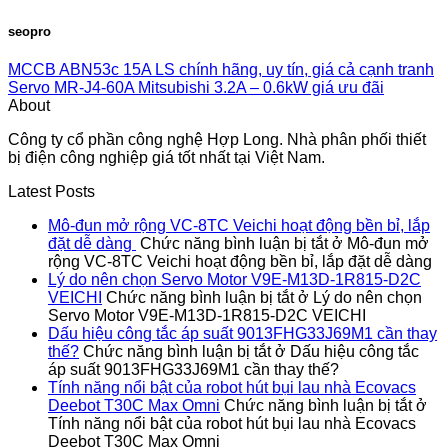
seopro
MCCB ABN53c 15A LS chính hãng, uy tín, giá cả cạnh tranh
Servo MR-J4-60A Mitsubishi 3.2A – 0.6kW giá ưu đãi
About
Công ty cổ phần công nghệ Hợp Long. Nhà phân phối thiết
bị điện công nghiệp giá tốt nhất tại Việt Nam.
Latest Posts
Mô-đun mở rộng VC-8TC Veichi hoạt động bền bỉ, lắp
đặt dễ dàng
Chức năng bình luận bị tắt
ở Mô-đun mở
rộng VC-8TC Veichi hoạt động bền bỉ, lắp đặt dễ dàng
Lý do nên chọn Servo Motor V9E-M13D-1R815-D2C
VEICHI
Chức năng bình luận bị tắt
ở Lý do nên chọn
Servo Motor V9E-M13D-1R815-D2C VEICHI
Dấu hiệu công tắc áp suất 9013FHG33J69M1 cần thay
thế?
Chức năng bình luận bị tắt
ở Dấu hiệu công tắc
áp suất 9013FHG33J69M1 cần thay thế?
Tính năng nổi bật của robot hút bụi lau nhà Ecovacs
Deebot T30C Max Omni
Chức năng bình luận bị tắt
ở
Tính năng nổi bật của robot hút bụi lau nhà Ecovacs
Deebot T30C Max Omni