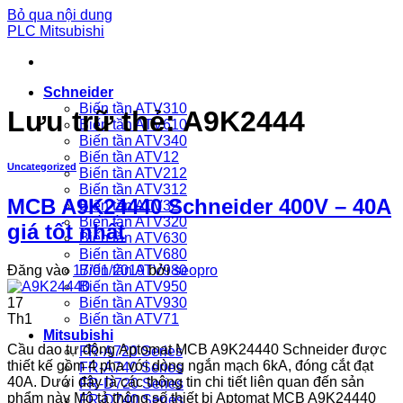
Bỏ qua nội dung
PLC Mitsubishi
Schneider
Biến tần ATV310
Lưu trữ thẻ:
A9K2444
Biến tần ATV610
Biến tần ATV340
Biến tần ATV12
Uncategorized
Biến tần ATV212
Biến tần ATV312
MCB A9K24440 Schneider 400V – 40A
Biến tần ATV32
Biến tần ATV320
giá tốt nhất
Biến tần ATV630
Biến tần ATV680
Biến tần ATV980
Đăng vào
17/01/2019
bởi
seopro
Biến tần ATV950
Biến tần ATV930
17
Biến tần ATV71
Th1
Mitsubishi
Cầu dao tự động Aptomat MCB A9K24440 Schneider được
FR-A720 Series
thiết kế gồm 4 pha với dòng ngắn mạch 6kA, đóng cắt đạt
FR-A740 Series
40A. Dưới đây là các thông tin chi tiết liên quan đến sản
FR-D720 Series
phẩm này Mô tả thông số thiết bị Aptomat MCB A9K24440
FR-D740 Series