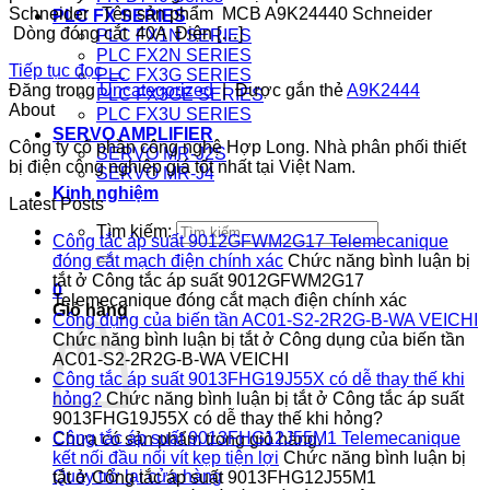
Schneider Tên sản phẩm MCB A9K24440 Schneider
PLC FX SERIES
Dòng đóng cắt 40A Điện […]
PLC FX1N SERIES
PLC FX2N SERIES
Tiếp tục đọc
→
PLC FX3G SERIES
Đăng trong
Uncategorized
|
Được gắn thẻ
A9K2444
PLC FX3GE SERIES
About
PLC FX3U SERIES
SERVO AMPLIFIER
Công ty cổ phần công nghệ Hợp Long. Nhà phân phối thiết
SERVO MR-J2S
bị điện công nghiệp giá tốt nhất tại Việt Nam.
SERVO MR-J4
Kinh nghiệm
Latest Posts
Tìm kiếm:
Công tắc áp suất 9012GFWM2G17 Telemecanique
đóng cắt mạch điện chính xác
Chức năng bình luận bị
tắt
ở Công tắc áp suất 9012GFWM2G17
0
Telemecanique đóng cắt mạch điện chính xác
Giỏ hàng
Công dụng của biến tần AC01-S2-2R2G-B-WA VEICHI
Chức năng bình luận bị tắt
ở Công dụng của biến tần
AC01-S2-2R2G-B-WA VEICHI
Công tắc áp suất 9013FHG19J55X có dễ thay thế khi
hỏng?
Chức năng bình luận bị tắt
ở Công tắc áp suất
9013FHG19J55X có dễ thay thế khi hỏng?
Công tắc áp suất 9013FHG12J55M1 Telemecanique
Chưa có sản phẩm trong giỏ hàng.
kết nối đầu nối vít kẹp tiện lợi
Chức năng bình luận bị
Quay trở lại cửa hàng
tắt
ở Công tắc áp suất 9013FHG12J55M1