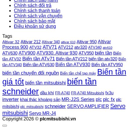
Chính sách bảo hành
Chính sách đổi trả
Chính sách thanh toán
Chính sách vận chuyển
Chính sách bảo mật
Điều khoản sử dụng
Tags
Altivar
Altivar 212
Altivar 32
Altivar 950
Altivar 340
altivar 610
Process 900
ATV71
ATV212
ATV32
atv320
ATV340
atv610
ATV900
ATV930. Altivar 930
biến tần
ATV630
ATV950
Biến
Biến tần ATv71
Biến tần ATV212
tần ATV32
biến tần atv320
Biến
Biến tần ATV930
Biến tần ATV630
Biến tần ATV950
tần ATV340
Biến tần
biến tần chuyển đổi nguồn
Biến tần chế tạo máy
biến tần
giá tốt
biến tần mitsubishi
schneider
dầu khí
fx3u
FR-A740
FR-A740 Mitsubishi
plc fx
inverter
MR-J2S Series
khai thác khoáng sản
plc
plc
Servo
schneider
SERVO AMPLIFIER
mitsbishi
plc mitsubishi
mitsubishi
Servo MR-J4
Copyright 2026 ©
plcmitsubishi.vn