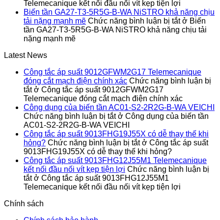
Telemecanique kết nối đầu nối vít kẹp tiện lợi
Biến tần GA27-T3-5R5G-B-WA NiSTRO khả năng chịu
tải nặng mạnh mẽ
Chức năng bình luận bị tắt
ở Biến
tần GA27-T3-5R5G-B-WA NiSTRO khả năng chịu tải
nặng mạnh mẽ
Latest News
Công tắc áp suất 9012GFWM2G17 Telemecanique
đóng cắt mạch điện chính xác
Chức năng bình luận bị
tắt
ở Công tắc áp suất 9012GFWM2G17
Telemecanique đóng cắt mạch điện chính xác
Công dụng của biến tần AC01-S2-2R2G-B-WA VEICHI
Chức năng bình luận bị tắt
ở Công dụng của biến tần
AC01-S2-2R2G-B-WA VEICHI
Công tắc áp suất 9013FHG19J55X có dễ thay thế khi
hỏng?
Chức năng bình luận bị tắt
ở Công tắc áp suất
9013FHG19J55X có dễ thay thế khi hỏng?
Công tắc áp suất 9013FHG12J55M1 Telemecanique
kết nối đầu nối vít kẹp tiện lợi
Chức năng bình luận bị
tắt
ở Công tắc áp suất 9013FHG12J55M1
Telemecanique kết nối đầu nối vít kẹp tiện lợi
Chính sách