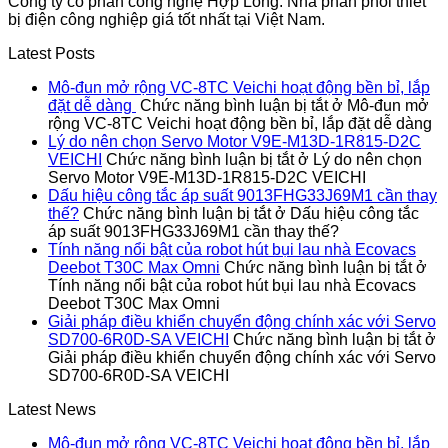
Công ty cổ phần công nghệ Hợp Long. Nhà phân phối thiết
bị điện công nghiệp giá tốt nhất tại Việt Nam.
Latest Posts
Mô-đun mở rộng VC-8TC Veichi hoạt động bền bỉ, lắp
đặt dễ dàng
Chức năng bình luận bị tắt
ở Mô-đun mở
rộng VC-8TC Veichi hoạt động bền bỉ, lắp đặt dễ dàng
Lý do nên chọn Servo Motor V9E-M13D-1R815-D2C
VEICHI
Chức năng bình luận bị tắt
ở Lý do nên chọn
Servo Motor V9E-M13D-1R815-D2C VEICHI
Dấu hiệu công tắc áp suất 9013FHG33J69M1 cần thay
thế?
Chức năng bình luận bị tắt
ở Dấu hiệu công tắc
áp suất 9013FHG33J69M1 cần thay thế?
Tính năng nổi bật của robot hút bụi lau nhà Ecovacs
Deebot T30C Max Omni
Chức năng bình luận bị tắt
ở
Tính năng nổi bật của robot hút bụi lau nhà Ecovacs
Deebot T30C Max Omni
Giải pháp điều khiển chuyển động chính xác với Servo
SD700-6R0D-SA VEICHI
Chức năng bình luận bị tắt
ở
Giải pháp điều khiển chuyển động chính xác với Servo
SD700-6R0D-SA VEICHI
Latest News
Mô-đun mở rộng VC-8TC Veichi hoạt động bền bỉ, lắp