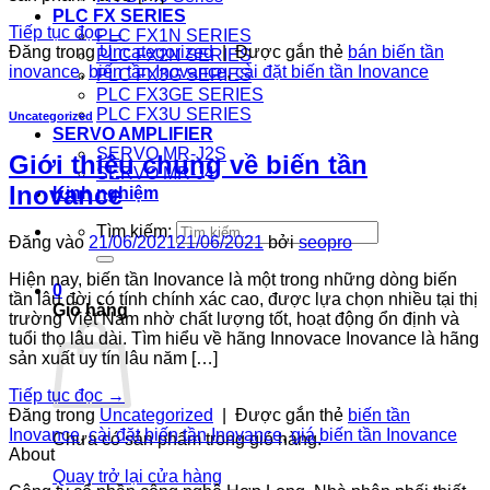
PLC FX SERIES
Tiếp tục đọc
→
PLC FX1N SERIES
Đăng trong
Uncategorized
|
Được gắn thẻ
bán biến tần
PLC FX2N SERIES
inovance
,
biến tần Inovance
,
cài đặt biến tần Inovance
PLC FX3G SERIES
PLC FX3GE SERIES
PLC FX3U SERIES
Uncategorized
SERVO AMPLIFIER
SERVO MR-J2S
Giới thiệu chung về biến tần
SERVO MR-J4
Inovance
Kinh nghiệm
Tìm kiếm:
Đăng vào
21/06/2021
21/06/2021
bởi
seopro
Hiện nay, biến tần Inovance là một trong những dòng biến
0
tần lâu đời có tính chính xác cao, được lựa chọn nhiều tại thị
Giỏ hàng
trường Việt Nam nhờ chất lượng tốt, hoạt động ổn định và
tuổi thọ lâu dài. Tìm hiểu về hãng Innovace Inovance là hãng
sản xuất uy tín lâu năm […]
Tiếp tục đọc
→
Đăng trong
Uncategorized
|
Được gắn thẻ
biến tần
Inovance
,
cài đặt biến tần Inovance
,
giá biến tần Inovance
Chưa có sản phẩm trong giỏ hàng.
About
Quay trở lại cửa hàng