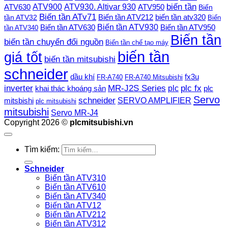
ATV900
ATV930. Altivar 930
biến tần
ATV630
ATV950
Biến
Biến tần ATv71
Biến tần ATV212
tần ATV32
biến tần atv320
Biến
Biến tần ATV930
Biến tần ATV630
Biến tần ATV950
tần ATV340
Biến tần
biến tần chuyển đổi nguồn
Biến tần chế tạo máy
biến tần
giá tốt
biến tần mitsubishi
schneider
dầu khí
fx3u
FR-A740
FR-A740 Mitsubishi
plc fx
inverter
MR-J2S Series
khai thác khoáng sản
plc
plc
Servo
schneider
SERVO AMPLIFIER
mitsbishi
plc mitsubishi
mitsubishi
Servo MR-J4
Copyright 2026 ©
plcmitsubishi.vn
Tìm kiếm:
Schneider
Biến tần ATV310
Biến tần ATV610
Biến tần ATV340
Biến tần ATV12
Biến tần ATV212
Biến tần ATV312