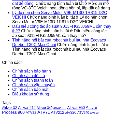
đặt dễ dàng
Chức năng bình luận bị tắt
ở Mô-đun mở
rộng VC-8TC Veichi hoạt động bền bỉ, lắp đặt dễ dàng
Lý do nên chọn Servo Motor V9E-M13D-1R815-D2C
VEICHI
Chức năng bình luận bị tắt
ở Lý do nên chọn
Servo Motor V9E-M13D-1R815-D2C VEICHI
Dấu hiệu công tắc áp suất 9013FHG33J69M1 cần thay
thế?
Chức năng bình luận bị tắt
ở Dấu hiệu công tắc
áp suất 9013FHG33J69M1 cần thay thế?
Tính năng nổi bật của robot hút bụi lau nhà Ecovacs
Deebot T30C Max Omni
Chức năng bình luận bị tắt
ở
Tính năng nổi bật của robot hút bụi lau nhà Ecovacs
Deebot T30C Max Omni
Chính sách
Chính sách bảo hành
Chính sách đổi trả
Chính sách thanh toán
Chính sách vận chuyển
Chính sách bảo mật
Điều khoản sử dụng
Tags
Altivar
Altivar 212
Altivar 32
Altivar 950
Altivar 340
altivar 610
Process 900
ATV71
ATV212
ATV32
atv320
ATV340
atv610