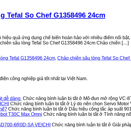
ng Tefal So Chef G1358496 24cm
iệu quả ứng dụng chế biến hoàn hảo với nhiều điểm nổi bật, 
o chiên sâu lòng Tefal So Chef G1358496 24cm Chảo chiên […]
lòng Tefal G1358496 24cm
,
Chảo chiên sâu lòng Tefal So Che
iện công nghiệp giá tốt nhất tại Việt Nam.
ặt dễ dàng
Chức năng bình luận bị tắt
ở Mô-đun mở rộng VC-8TC
ICHI
Chức năng bình luận bị tắt
ở Lý do nên chọn Servo Moto
thế?
Chức năng bình luận bị tắt
ở Dấu hiệu công tắc áp suất 9
Deebot T30C Max Omni
Chức năng bình luận bị tắt
ở Tính năng nổi
vo SD700-6R0D-SA VEICHI
Chức năng bình luận bị tắt
ở Giải pháp