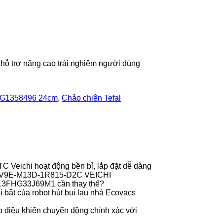
hỗ trợ nâng cao trải nghiệm người dùng
f G1358496 24cm
,
Chảo chiên Tefal
 Veichi hoạt động bền bỉ, lắp đặt dễ dàng
r V9E-M13D-1R815-D2C VEICHI
013FHG33J69M1 cần thay thế?
 bật của robot hút bụi lau nhà Ecovacs
 điều khiển chuyển động chính xác với