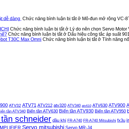
ặt dễ dàng
Chức năng bình luận bị tắt
ở Mô-đun mở rộng VC-8TC
ICHI
Chức năng bình luận bị tắt
ở Lý do nên chọn Servo Moto
thế?
Chức năng bình luận bị tắt
ở Dấu hiệu công tắc áp suất 9
Deebot T30C Max Omni
Chức năng bình luận bị tắt
ở Tính năng nổi
 900
ATV71
ATV900
A
ATV212
ATV630
ATV32
atv320
ATV340
atv610
Biến tần ATV930
Biến tần ATV630
Biến tần ATV950
iến tần ATV340
 tần schneider
i
dầu khí
fx3u
FR-A740
FR-A740 Mitsubishi
Servo mitsubishi
MPLIFIER
Servo MR-J4