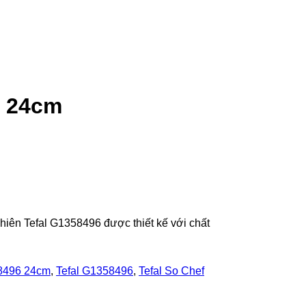
6 24cm
hiên Tefal G1358496 được thiết kế với chất
58496 24cm
,
Tefal G1358496
,
Tefal So Chef