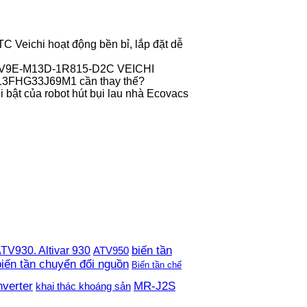
 Veichi hoạt động bền bỉ, lắp đặt dễ
r V9E-M13D-1R815-D2C VEICHI
013FHG33J69M1 cần thay thế?
 bật của robot hút bụi lau nhà Ecovacs
TV930. Altivar 930
biến tần
ATV950
biến tần chuyển đổi nguồn
Biến tần chế
nverter
MR-J2S
khai thác khoáng sản