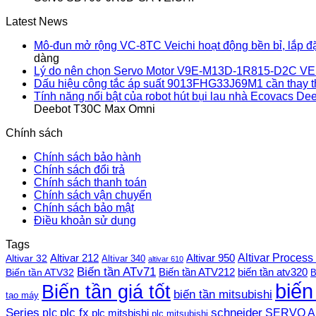
Latest News
Mô-đun mở rộng VC-8TC Veichi hoạt động bền bỉ, lắp đ
dàng
Lý do nên chọn Servo Motor V9E-M13D-1R815-D2C VE
Dấu hiệu công tắc áp suất 9013FHG33J69M1 cần thay 
Tính năng nổi bật của robot hút bụi lau nhà Ecovacs 
Deebot T30C Max Omni
Chính sách
Chính sách bảo hành
Chính sách đổi trả
Chính sách thanh toán
Chính sách vận chuyển
Chính sách bảo mật
Điều khoản sử dụng
Tags
Altivar Process
Altivar 212
Altivar 32
Altivar 950
Altivar 340
altivar 610
Biến tần ATv71
Biến tần ATV212
Biến tần ATV32
biến tần atv320
B
biến
Biến tần giá tốt
biến tần mitsubishi
tạo máy
plc fx
Series
schneider
plc
SERVO A
plc mitsbishi
plc mitsubishi