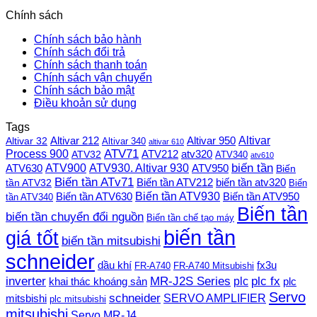
Chính sách
Chính sách bảo hành
Chính sách đổi trả
Chính sách thanh toán
Chính sách vận chuyển
Chính sách bảo mật
Điều khoản sử dụng
Tags
Altivar
Altivar 212
Altivar 32
Altivar 950
Altivar 340
altivar 610
Process 900
ATV71
ATV212
ATV32
atv320
ATV340
atv610
ATV900
ATV930. Altivar 930
biến tần
ATV630
ATV950
Biến
Biến tần ATv71
Biến tần ATV212
tần ATV32
biến tần atv320
Biến
Biến tần ATV930
Biến tần ATV630
Biến tần ATV950
tần ATV340
Biến tần
biến tần chuyển đổi nguồn
Biến tần chế tạo máy
biến tần
giá tốt
biến tần mitsubishi
schneider
dầu khí
fx3u
FR-A740
FR-A740 Mitsubishi
plc fx
inverter
MR-J2S Series
khai thác khoáng sản
plc
plc
Servo
schneider
SERVO AMPLIFIER
mitsbishi
plc mitsubishi
mitsubishi
Servo MR-J4