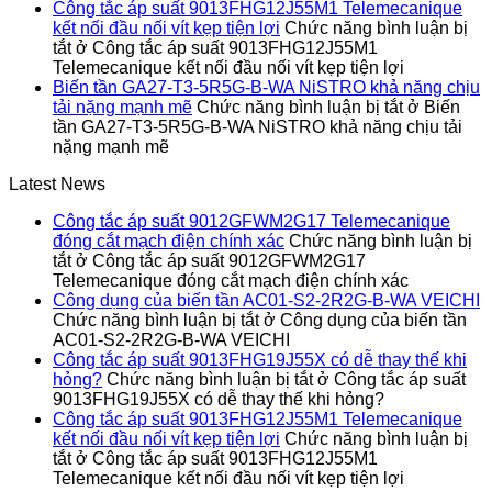
Công tắc áp suất 9013FHG12J55M1 Telemecanique
kết nối đầu nối vít kẹp tiện lợi
Chức năng bình luận bị
tắt
ở Công tắc áp suất 9013FHG12J55M1
Telemecanique kết nối đầu nối vít kẹp tiện lợi
Biến tần GA27-T3-5R5G-B-WA NiSTRO khả năng chịu
tải nặng mạnh mẽ
Chức năng bình luận bị tắt
ở Biến
tần GA27-T3-5R5G-B-WA NiSTRO khả năng chịu tải
nặng mạnh mẽ
Latest News
Công tắc áp suất 9012GFWM2G17 Telemecanique
đóng cắt mạch điện chính xác
Chức năng bình luận bị
tắt
ở Công tắc áp suất 9012GFWM2G17
Telemecanique đóng cắt mạch điện chính xác
Công dụng của biến tần AC01-S2-2R2G-B-WA VEICHI
Chức năng bình luận bị tắt
ở Công dụng của biến tần
AC01-S2-2R2G-B-WA VEICHI
Công tắc áp suất 9013FHG19J55X có dễ thay thế khi
hỏng?
Chức năng bình luận bị tắt
ở Công tắc áp suất
9013FHG19J55X có dễ thay thế khi hỏng?
Công tắc áp suất 9013FHG12J55M1 Telemecanique
kết nối đầu nối vít kẹp tiện lợi
Chức năng bình luận bị
tắt
ở Công tắc áp suất 9013FHG12J55M1
Telemecanique kết nối đầu nối vít kẹp tiện lợi