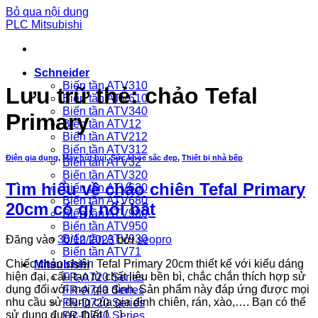
Bỏ qua nội dung
PLC Mitsubishi
Schneider
Biến tần ATV310
Lưu trữ thẻ:
chảo Tefal
Biến tần ATV610
Biến tần ATV340
Primary
Biến tần ATV12
Biến tần ATV212
Biến tần ATV312
Điện gia dụng
,
Máy hút bụi
,
Sức khỏe sắc đẹp
,
Thiết bị nhà bếp
Biến tần ATV32
Biến tần ATV320
Tìm hiểu về chảo chiên Tefal Primary
Biến tần ATV630
Biến tần ATV680
20cm có gì nổi bật
Biến tần ATV980
Biến tần ATV950
Biến tần ATV930
Đăng vào
30/12/2023
bởi
seopro
Biến tần ATV71
Chiếc chảo chiên Tefal Primary 20cm thiết kế với kiểu dáng
Mitsubishi
hiện đại, cấu tạo từ chất liệu bền bì, chắc chắn thích hợp sử
FR-A720 Series
dụng đối với mọi gia đình. Sản phẩm này đáp ứng được mọi
FR-A740 Series
nhu cầu sử dụng của gia đình chiên, rán, xào,…. Bạn có thể
FR-D720 Series
sử dụng được thiết […]
FR-D740 Series