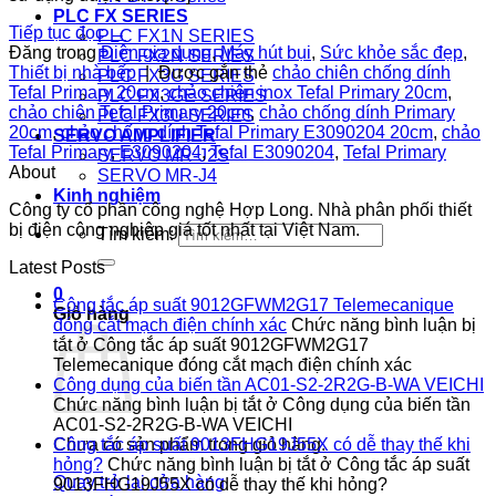
PLC FX SERIES
Tiếp tục đọc
→
PLC FX1N SERIES
Đăng trong
Điện gia dụng
,
Máy hút bụi
,
Sức khỏe sắc đẹp
,
PLC FX2N SERIES
Thiết bị nhà bếp
|
Được gắn thẻ
chảo chiên chống dính
PLC FX3G SERIES
Tefal Primary 20cm
,
chảo chiên inox Tefal Primary 20cm
,
PLC FX3GE SERIES
chảo chiên Tefal Primary 20cm
,
chảo chống dính Primary
PLC FX3U SERIES
20cm
,
chảo chống dính Tefal Primary E3090204 20cm
,
chảo
SERVO AMPLIFIER
Tefal Primary
,
E3090204
,
Tefal E3090204
,
Tefal Primary
SERVO MR-J2S
About
SERVO MR-J4
Kinh nghiệm
Công ty cổ phần công nghệ Hợp Long. Nhà phân phối thiết
bị điện công nghiệp giá tốt nhất tại Việt Nam.
Tìm kiếm:
Latest Posts
0
Công tắc áp suất 9012GFWM2G17 Telemecanique
Giỏ hàng
đóng cắt mạch điện chính xác
Chức năng bình luận bị
tắt
ở Công tắc áp suất 9012GFWM2G17
Telemecanique đóng cắt mạch điện chính xác
Công dụng của biến tần AC01-S2-2R2G-B-WA VEICHI
Chức năng bình luận bị tắt
ở Công dụng của biến tần
AC01-S2-2R2G-B-WA VEICHI
Chưa có sản phẩm trong giỏ hàng.
Công tắc áp suất 9013FHG19J55X có dễ thay thế khi
hỏng?
Chức năng bình luận bị tắt
ở Công tắc áp suất
Quay trở lại cửa hàng
9013FHG19J55X có dễ thay thế khi hỏng?