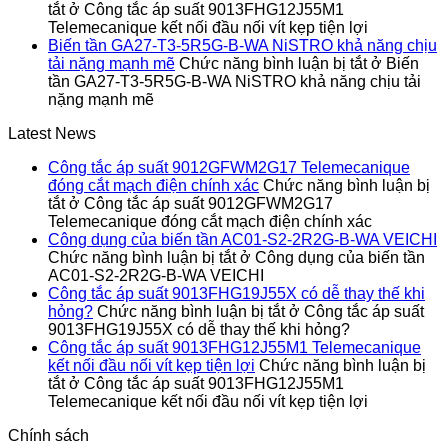
tắt
ở Công tắc áp suất 9013FHG12J55M1
Telemecanique kết nối đầu nối vít kẹp tiện lợi
Biến tần GA27-T3-5R5G-B-WA NiSTRO khả năng chịu
tải nặng mạnh mẽ
Chức năng bình luận bị tắt
ở Biến
tần GA27-T3-5R5G-B-WA NiSTRO khả năng chịu tải
nặng mạnh mẽ
Latest News
Công tắc áp suất 9012GFWM2G17 Telemecanique
đóng cắt mạch điện chính xác
Chức năng bình luận bị
tắt
ở Công tắc áp suất 9012GFWM2G17
Telemecanique đóng cắt mạch điện chính xác
Công dụng của biến tần AC01-S2-2R2G-B-WA VEICHI
Chức năng bình luận bị tắt
ở Công dụng của biến tần
AC01-S2-2R2G-B-WA VEICHI
Công tắc áp suất 9013FHG19J55X có dễ thay thế khi
hỏng?
Chức năng bình luận bị tắt
ở Công tắc áp suất
9013FHG19J55X có dễ thay thế khi hỏng?
Công tắc áp suất 9013FHG12J55M1 Telemecanique
kết nối đầu nối vít kẹp tiện lợi
Chức năng bình luận bị
tắt
ở Công tắc áp suất 9013FHG12J55M1
Telemecanique kết nối đầu nối vít kẹp tiện lợi
Chính sách