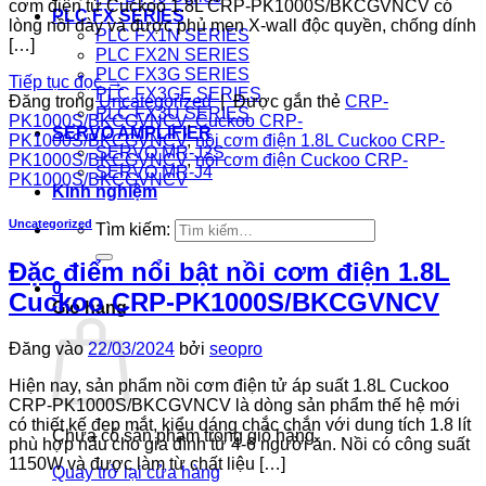
cơm điện tử Cuckoo 1.8L CRP-PK1000S/BKCGVNCV có
PLC FX SERIES
lòng nồi dày và được phủ men X-wall độc quyền, chống dính
PLC FX1N SERIES
[…]
PLC FX2N SERIES
PLC FX3G SERIES
Tiếp tục đọc
→
PLC FX3GE SERIES
Đăng trong
Uncategorized
|
Được gắn thẻ
CRP-
PLC FX3U SERIES
PK1000S/BKCGVNCV
,
Cuckoo CRP-
SERVO AMPLIFIER
PK1000S/BKCGVNCV
,
nồi cơm điện 1.8L Cuckoo CRP-
SERVO MR-J2S
PK1000S/BKCGVNCV
,
nồi cơm điện Cuckoo CRP-
SERVO MR-J4
PK1000S/BKCGVNCV
Kinh nghiệm
Uncategorized
Tìm kiếm:
Đặc điểm nổi bật nồi cơm điện 1.8L
0
Cuckoo CRP-PK1000S/BKCGVNCV
Giỏ hàng
Đăng vào
22/03/2024
bởi
seopro
Hiện nay, sản phẩm nồi cơm điện tử áp suất 1.8L Cuckoo
CRP-PK1000S/BKCGVNCV là dòng sản phẩm thế hệ mới
có thiết kế đẹp mắt, kiểu dáng chắc chắn với dung tích 1.8 lít
Chưa có sản phẩm trong giỏ hàng.
phù hợp nấu cho gia đình từ 4-6 người ăn. Nồi có công suất
1150W và được làm từ chất liệu […]
Quay trở lại cửa hàng