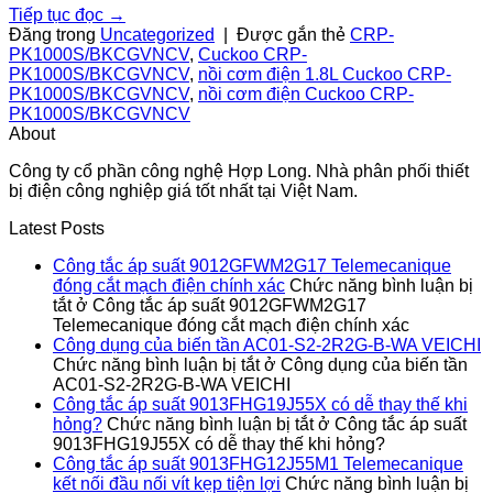
Tiếp tục đọc
→
Đăng trong
Uncategorized
|
Được gắn thẻ
CRP-
PK1000S/BKCGVNCV
,
Cuckoo CRP-
PK1000S/BKCGVNCV
,
nồi cơm điện 1.8L Cuckoo CRP-
PK1000S/BKCGVNCV
,
nồi cơm điện Cuckoo CRP-
PK1000S/BKCGVNCV
About
Công ty cổ phần công nghệ Hợp Long. Nhà phân phối thiết
bị điện công nghiệp giá tốt nhất tại Việt Nam.
Latest Posts
Công tắc áp suất 9012GFWM2G17 Telemecanique
đóng cắt mạch điện chính xác
Chức năng bình luận bị
tắt
ở Công tắc áp suất 9012GFWM2G17
Telemecanique đóng cắt mạch điện chính xác
Công dụng của biến tần AC01-S2-2R2G-B-WA VEICHI
Chức năng bình luận bị tắt
ở Công dụng của biến tần
AC01-S2-2R2G-B-WA VEICHI
Công tắc áp suất 9013FHG19J55X có dễ thay thế khi
hỏng?
Chức năng bình luận bị tắt
ở Công tắc áp suất
9013FHG19J55X có dễ thay thế khi hỏng?
Công tắc áp suất 9013FHG12J55M1 Telemecanique
kết nối đầu nối vít kẹp tiện lợi
Chức năng bình luận bị