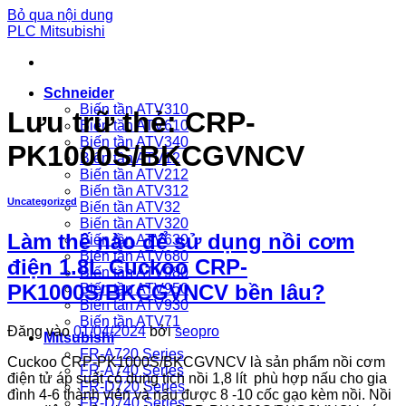
Bỏ qua nội dung
PLC Mitsubishi
Schneider
Biến tần ATV310
Lưu trữ thẻ:
CRP-
Biến tần ATV610
Biến tần ATV340
PK1000S/BKCGVNCV
Biến tần ATV12
Biến tần ATV212
Biến tần ATV312
Uncategorized
Biến tần ATV32
Biến tần ATV320
Làm thế nào để sử dụng nồi cơm
Biến tần ATV630
Biến tần ATV680
điện 1.8L Cuckoo CRP-
Biến tần ATV980
PK1000S/BKCGVNCV bền lâu?
Biến tần ATV950
Biến tần ATV930
Biến tần ATV71
Đăng vào
01/04/2024
bởi
seopro
Mitsubishi
FR-A720 Series
Cuckoo CRP-PK1000S/BKCGVNCV là sản phẩm nồi cơm
FR-A740 Series
điện tử áp suất có dung tích nồi 1,8 lít phù hợp nấu cho gia
FR-D720 Series
đình 4-6 thành viên và nấu được 8 -10 cốc gạo kèm nồi. Nồi
FR-D740 Series