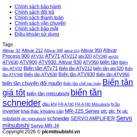
Chính sách bảo hành
Chính sách đổi trả
Chính sách thanh toán
Chính sách vận chuyển
Chính sách bảo mật
Điều khoản sử dụng
Tags
Altivar
Altivar 212
Altivar 32
Altivar 950
Altivar 340
altivar 610
Process 900
ATV71
ATV212
ATV32
atv320
ATV340
atv610
ATV900
ATV930. Altivar 930
biến tần
ATV630
ATV950
Biến
Biến tần ATv71
Biến tần ATV212
tần ATV32
biến tần atv320
Biến
Biến tần ATV930
Biến tần ATV630
Biến tần ATV950
tần ATV340
Biến tần
biến tần chuyển đổi nguồn
Biến tần chế tạo máy
biến tần
giá tốt
biến tần mitsubishi
schneider
dầu khí
fx3u
FR-A740
FR-A740 Mitsubishi
plc fx
inverter
MR-J2S Series
khai thác khoáng sản
plc
plc
Servo
schneider
SERVO AMPLIFIER
mitsbishi
plc mitsubishi
mitsubishi
Servo MR-J4
Copyright 2026 ©
plcmitsubishi.vn