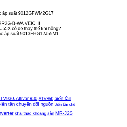
c áp suất 9012GFWM2G17
-2R2G-B-WA VEICHI
55X có dễ thay thế khi hỏng?
ắc áp suất 9013FHG12J55M1
TV930. Altivar 930
biến tần
ATV950
biến tần chuyển đổi nguồn
Biến tần chế
nverter
MR-J2S
khai thác khoáng sản