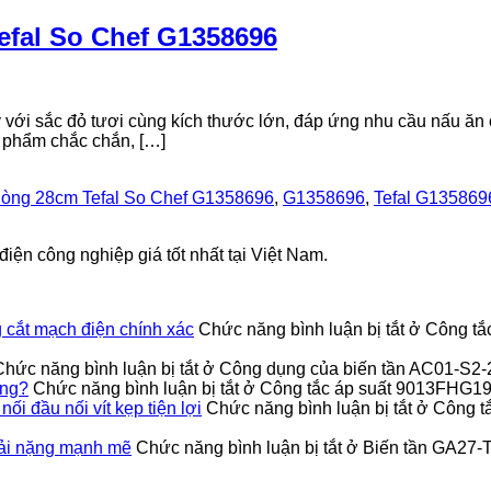
efal So Chef G1358696
ới sắc đỏ tươi cùng kích thước lớn, đáp ứng nhu cầu nấu ăn củ
h phẩm chắc chắn, […]
lòng 28cm Tefal So Chef G1358696
,
G1358696
,
Tefal G135869
iện công nghiệp giá tốt nhất tại Việt Nam.
cắt mạch điện chính xác
Chức năng bình luận bị tắt
ở Công tắ
Chức năng bình luận bị tắt
ở Công dụng của biến tần AC01-S2
ỏng?
Chức năng bình luận bị tắt
ở Công tắc áp suất 9013FHG19J
 đầu nối vít kẹp tiện lợi
Chức năng bình luận bị tắt
ở Công t
ải nặng mạnh mẽ
Chức năng bình luận bị tắt
ở Biến tần GA27-