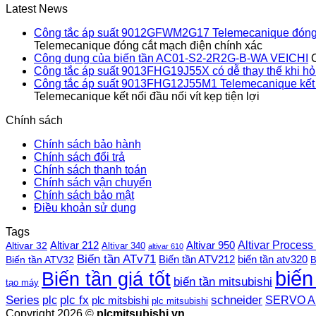
Latest News
Công tắc áp suất 9012GFWM2G17 Telemecanique đóng 
Telemecanique đóng cắt mạch điện chính xác
Công dụng của biến tần AC01-S2-2R2G-B-WA VEICHI
Công tắc áp suất 9013FHG19J55X có dễ thay thế khi h
Công tắc áp suất 9013FHG12J55M1 Telemecanique kết nối
Telemecanique kết nối đầu nối vít kẹp tiện lợi
Chính sách
Chính sách bảo hành
Chính sách đổi trả
Chính sách thanh toán
Chính sách vận chuyển
Chính sách bảo mật
Điều khoản sử dụng
Tags
Altivar Process
Altivar 212
Altivar 32
Altivar 950
Altivar 340
altivar 610
Biến tần ATv71
Biến tần ATV212
Biến tần ATV32
biến tần atv320
B
biến
Biến tần giá tốt
biến tần mitsubishi
tạo máy
plc fx
Series
schneider
plc
SERVO A
plc mitsbishi
plc mitsubishi
Copyright 2026 ©
plcmitsubishi.vn