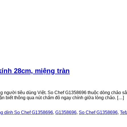
ính 28cm, miệng tràn
òng người tiêu dùng Việt. So Chef G1358696 thuộc dòng chảo s
ận biết thông qua nút chấm đỏ ngay chính giữa lòng chảo. […]
ng dính So Chef G1358696
,
G1358696
,
So Chef G1358696
,
Tef