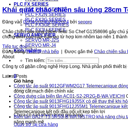
PLC FX SERIES
Khái quát chảo chiên sâu lòng 28cm T
PLC FX1N SERIES
PLC FX2N SERIES
PLC FX3G SERIES
Đăng vào
02/04/2024
02/04/2024
bởi
seopro
PLC FX3GE SERIES
PLC FX3U SERIES
Chảo chiên sâu lòng 28cm Tefal So Chef G1358696 gây chú ý v
SERVO AMPLIFIER
chống dính cao cấp, cấu tạo từ hợp kim nhôm tạo nên 1 thàn
SERVO MR-J2S
SERVO MR-J4
Tiếp tục đọc
→
Kinh nghiệm
Đăng trong
Thiết bị nhà bếp
|
Được gắn thẻ
Chảo chiên sâu 
About
Tìm kiếm:
Công ty cổ phần công nghệ Hợp Long. Nhà phân phối thiết bị đ
0
Latest Posts
Giỏ hàng
Công tắc áp suất 9012GFWM2G17 Telemecanique đóng 
đóng cắt mạch điện chính xác
Công dụng của biến tần AC01-S2-2R2G-B-WA VEICHI
Công tắc áp suất 9013FHG19J55X có dễ thay thế khi h
Công tắc áp suất 9013FHG12J55M1 Telemecanique kết nối
Telemecanique kết nối đầu nối vít kẹp tiện lợi
Chưa có sản phẩm trong giỏ hàng.
Biến tần GA27-T3-5R5G-B-WA NiSTRO khả năng chịu t
nặng mạnh mẽ
Quay trở lại cửa hàng