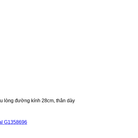
âu lòng đường kính 28cm, thân dày
al G1358696