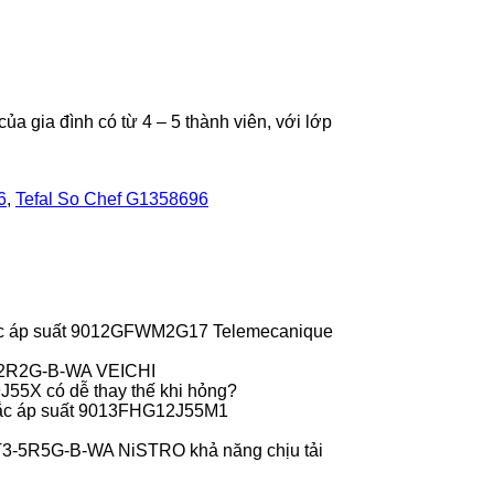
a gia đình có từ 4 – 5 thành viên, với lớp
6
,
Tefal So Chef G1358696
c áp suất 9012GFWM2G17 Telemecanique
-2R2G-B-WA VEICHI
55X có dễ thay thế khi hỏng?
ắc áp suất 9013FHG12J55M1
T3-5R5G-B-WA NiSTRO khả năng chịu tải