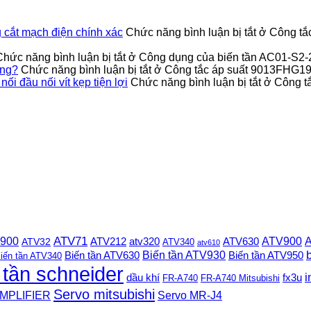
cắt mạch điện chính xác
Chức năng bình luận bị tắt
ở Công tắ
Chức năng bình luận bị tắt
ở Công dụng của biến tần AC01-S2
ỏng?
Chức năng bình luận bị tắt
ở Công tắc áp suất 9013FHG19J
 đầu nối vít kẹp tiện lợi
Chức năng bình luận bị tắt
ở Công t
 900
ATV71
ATV900
A
ATV212
ATV630
ATV32
atv320
ATV340
atv610
Biến tần ATV930
Biến tần ATV630
Biến tần ATV950
iến tần ATV340
 tần schneider
i
dầu khí
fx3u
FR-A740
FR-A740 Mitsubishi
Servo mitsubishi
MPLIFIER
Servo MR-J4