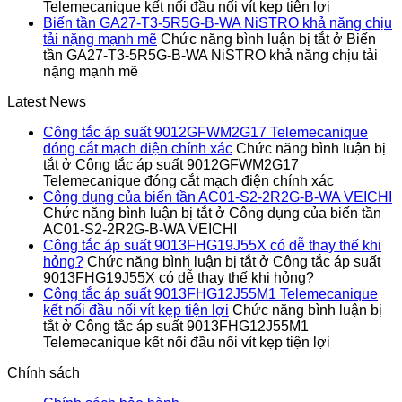
Telemecanique kết nối đầu nối vít kẹp tiện lợi
Biến tần GA27-T3-5R5G-B-WA NiSTRO khả năng chịu
tải nặng mạnh mẽ
Chức năng bình luận bị tắt
ở Biến
tần GA27-T3-5R5G-B-WA NiSTRO khả năng chịu tải
nặng mạnh mẽ
Latest News
Công tắc áp suất 9012GFWM2G17 Telemecanique
đóng cắt mạch điện chính xác
Chức năng bình luận bị
tắt
ở Công tắc áp suất 9012GFWM2G17
Telemecanique đóng cắt mạch điện chính xác
Công dụng của biến tần AC01-S2-2R2G-B-WA VEICHI
Chức năng bình luận bị tắt
ở Công dụng của biến tần
AC01-S2-2R2G-B-WA VEICHI
Công tắc áp suất 9013FHG19J55X có dễ thay thế khi
hỏng?
Chức năng bình luận bị tắt
ở Công tắc áp suất
9013FHG19J55X có dễ thay thế khi hỏng?
Công tắc áp suất 9013FHG12J55M1 Telemecanique
kết nối đầu nối vít kẹp tiện lợi
Chức năng bình luận bị
tắt
ở Công tắc áp suất 9013FHG12J55M1
Telemecanique kết nối đầu nối vít kẹp tiện lợi
Chính sách