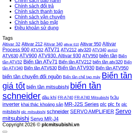
Chính sách bảo hành
Chính sách đổi trả
Chính sách thanh toán
Chính sách vận chuyển
Chính sách bảo mật
Điều khoản sử dụng
Tags
Altivar
Altivar 212
Altivar 32
Altivar 950
Altivar 340
altivar 610
Process 900
ATV71
ATV212
ATV32
atv320
ATV340
atv610
ATV900
ATV930. Altivar 930
biến tần
ATV630
ATV950
Biến
Biến tần ATv71
Biến tần ATV212
tần ATV32
biến tần atv320
Biến
Biến tần ATV930
Biến tần ATV630
Biến tần ATV950
tần ATV340
Biến tần
biến tần chuyển đổi nguồn
Biến tần chế tạo máy
biến tần
giá tốt
biến tần mitsubishi
schneider
dầu khí
fx3u
FR-A740
FR-A740 Mitsubishi
plc fx
inverter
MR-J2S Series
khai thác khoáng sản
plc
plc
Servo
schneider
SERVO AMPLIFIER
mitsbishi
plc mitsubishi
mitsubishi
Servo MR-J4
Copyright 2026 ©
plcmitsubishi.vn