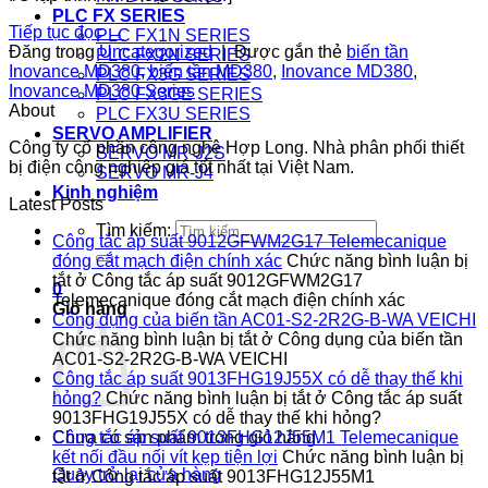
PLC FX SERIES
Tiếp tục đọc
→
PLC FX1N SERIES
Đăng trong
Uncategorized
|
Được gắn thẻ
biến tần
PLC FX2N SERIES
Inovance MD380
,
biến tần MD380
,
Inovance MD380
,
PLC FX3G SERIES
Inovance MD380 Series
PLC FX3GE SERIES
About
PLC FX3U SERIES
SERVO AMPLIFIER
Công ty cổ phần công nghệ Hợp Long. Nhà phân phối thiết
SERVO MR-J2S
bị điện công nghiệp giá tốt nhất tại Việt Nam.
SERVO MR-J4
Kinh nghiệm
Latest Posts
Tìm kiếm:
Công tắc áp suất 9012GFWM2G17 Telemecanique
đóng cắt mạch điện chính xác
Chức năng bình luận bị
tắt
ở Công tắc áp suất 9012GFWM2G17
0
Telemecanique đóng cắt mạch điện chính xác
Giỏ hàng
Công dụng của biến tần AC01-S2-2R2G-B-WA VEICHI
Chức năng bình luận bị tắt
ở Công dụng của biến tần
AC01-S2-2R2G-B-WA VEICHI
Công tắc áp suất 9013FHG19J55X có dễ thay thế khi
hỏng?
Chức năng bình luận bị tắt
ở Công tắc áp suất
9013FHG19J55X có dễ thay thế khi hỏng?
Chưa có sản phẩm trong giỏ hàng.
Công tắc áp suất 9013FHG12J55M1 Telemecanique
kết nối đầu nối vít kẹp tiện lợi
Chức năng bình luận bị
Quay trở lại cửa hàng
tắt
ở Công tắc áp suất 9013FHG12J55M1