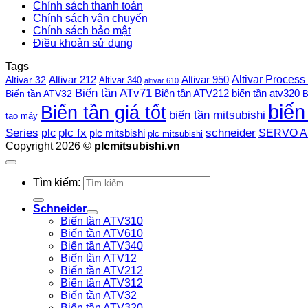
Chính sách thanh toán
Chính sách vận chuyển
Chính sách bảo mật
Điều khoản sử dụng
Tags
Altivar Process
Altivar 212
Altivar 32
Altivar 950
Altivar 340
altivar 610
Biến tần ATv71
Biến tần ATV212
Biến tần ATV32
biến tần atv320
B
biến
Biến tần giá tốt
biến tần mitsubishi
tạo máy
plc fx
Series
schneider
plc
SERVO A
plc mitsbishi
plc mitsubishi
Copyright 2026 ©
plcmitsubishi.vn
Tìm kiếm:
Schneider
Biến tần ATV310
Biến tần ATV610
Biến tần ATV340
Biến tần ATV12
Biến tần ATV212
Biến tần ATV312
Biến tần ATV32
Biến tần ATV320