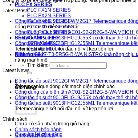
Công ty cổ phần công nghệ Hợp Long. Nhà phân phối thiết bị đ
PLC FX SERIES
PLC FX1N SERIES
Latest Posts
PLC FX2N SERIES
PLC FX3G SERIES
Công tắc áp suất 9012GFWM2G17 Telemecanique đóng 
PLC FX3GE SERIES
đóng cắt mạch điện chính xác
PLC FX3U SERIES
Công dụng của biến tần AC01-S2-2R2G-B-WA VEICHI
SERVO AMPLIFIER
Công tắc áp suất 9013FHG19J55X có dễ thay thế khi h
SERVO MR-J2S
Công tắc áp suất 9013FHG12J55M1 Telemecanique kết nối
SERVO MR-J4
Telemecanique kết nối đầu nối vít kẹp tiện lợi
Kinh nghiệm
Biến tần GA27-T3-5R5G-B-WA NiSTRO khả năng chịu t
nặng mạnh mẽ
Tìm kiếm:
Latest News
Công tắc áp suất 9012GFWM2G17 Telemecanique đóng 
0
Telemecanique đóng cắt mạch điện chính xác
Giỏ hàng
Công dụng của biến tần AC01-S2-2R2G-B-WA VEICHI
Công tắc áp suất 9013FHG19J55X có dễ thay thế khi h
Công tắc áp suất 9013FHG12J55M1 Telemecanique kết nối
Telemecanique kết nối đầu nối vít kẹp tiện lợi
Chính sách
Chưa có sản phẩm trong giỏ hàng.
Chính sách bảo hành
Quay trở lại cửa hàng
Chính sách đổi trả