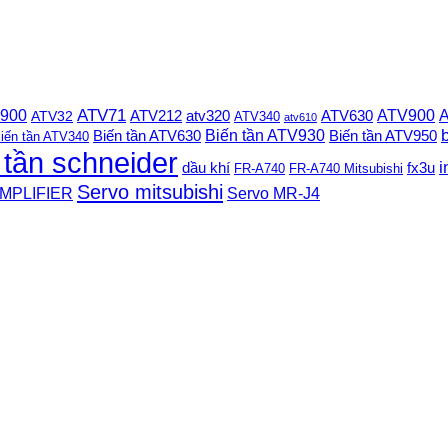
 900
ATV71
ATV900
A
ATV212
ATV630
ATV32
atv320
ATV340
atv610
Biến tần ATV930
Biến tần ATV630
Biến tần ATV950
iến tần ATV340
 tần schneider
i
dầu khí
fx3u
FR-A740
FR-A740 Mitsubishi
Servo mitsubishi
MPLIFIER
Servo MR-J4