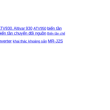
TV930. Altivar 930
biến tần
ATV950
biến tần chuyển đổi nguồn
Biến tần chế
nverter
MR-J2S
khai thác khoáng sản