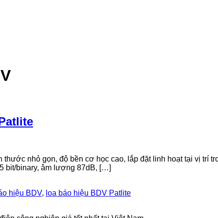
DV
atlite
 thước nhỏ gọn, độ bền cơ học cao, lắp đặt linh hoạt tại vị trí t
5 bit/binary, âm lượng 87dB, […]
báo hiệu BDV
,
loa báo hiệu BDV Patlite