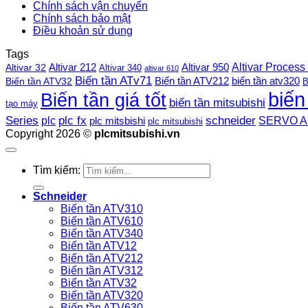
Chính sách vận chuyển
Chính sách bảo mật
Điều khoản sử dụng
Tags
Altivar Process
Altivar 212
Altivar 32
Altivar 950
Altivar 340
altivar 610
Biến tần ATv71
Biến tần ATV212
Biến tần ATV32
biến tần atv320
B
biến
Biến tần giá tốt
biến tần mitsubishi
tạo máy
plc fx
Series
schneider
plc
SERVO A
plc mitsbishi
plc mitsubishi
Copyright 2026 ©
plcmitsubishi.vn
Tìm kiếm:
Schneider
Biến tần ATV310
Biến tần ATV610
Biến tần ATV340
Biến tần ATV12
Biến tần ATV212
Biến tần ATV312
Biến tần ATV32
Biến tần ATV320
Biến tần ATV630