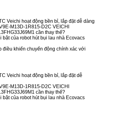
 Veichi hoạt động bền bỉ, lắp đặt dễ dàng
r V9E-M13D-1R815-D2C VEICHI
013FHG33J69M1 cần thay thế?
 bật của robot hút bụi lau nhà Ecovacs
 điều khiển chuyển động chính xác với
 Veichi hoạt động bền bỉ, lắp đặt dễ
r V9E-M13D-1R815-D2C VEICHI
013FHG33J69M1 cần thay thế?
 bật của robot hút bụi lau nhà Ecovacs