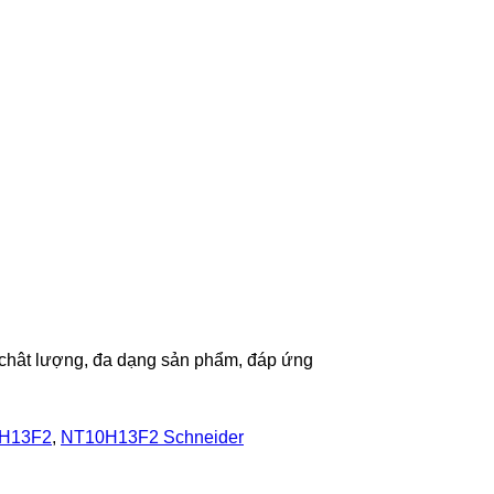
ề chât lượng, đa dạng sản phẩm, đáp ứng
H13F2
,
NT10H13F2 Schneider