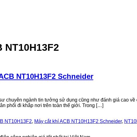
CB NT10H13F2
í ACB NT10H13F2 Schneider
kỹ sư chuyên ngành tin tưởng sử dụng cũng như đánh giá cao v
n phối đi khắp nơi trên toàn thế giới. Trong […]
ACB NT10H13F2
,
Máy cắt khí ACB NT10H13F2 Schneider
,
NT10