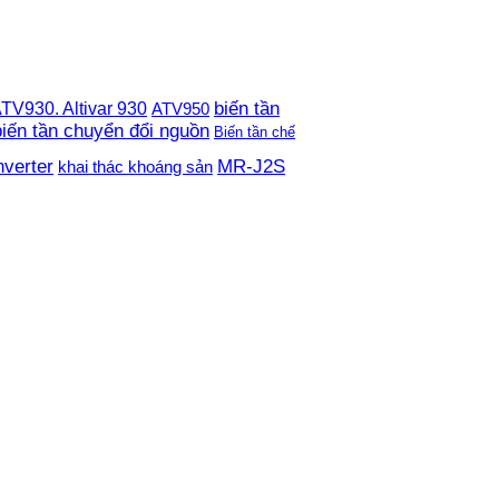
TV930. Altivar 930
biến tần
ATV950
biến tần chuyển đổi nguồn
Biến tần chế
nverter
MR-J2S
khai thác khoáng sản