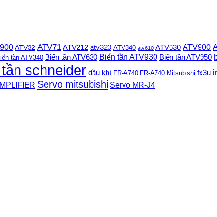
 900
ATV71
ATV900
A
ATV212
ATV630
ATV32
atv320
ATV340
atv610
Biến tần ATV930
Biến tần ATV630
Biến tần ATV950
iến tần ATV340
 tần schneider
i
dầu khí
fx3u
FR-A740
FR-A740 Mitsubishi
Servo mitsubishi
MPLIFIER
Servo MR-J4