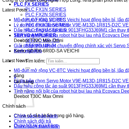
Công ty cổ phần công nghệ Hợp Long. Nhà phân phối thiết bị đ
PLC FX SERIES
PLC FX1N SERIES
Latest Posts
PLC FX2N SERIES
PLC FX3G SERIES
Mô-đun mở rộng VC-8TC Veichi hoạt động bền bỉ, lắp đ
PLC FX3GE SERIES
Lý do nên chọn Servo Motor V9E-M13D-1R815-D2C VE
PLC FX3U SERIES
Dấu hiệu công tắc áp suất 9013FHG33J69M1 cần thay 
SERVO AMPLIFIER
Tính năng nổi bật của robot hút bụi lau nhà Ecovacs 
SERVO MR-J2S
Deebot T30C Max Omni
SERVO MR-J4
Giải pháp điều khiển chuyển động chính xác với Ser
Kinh nghiệm
Servo SD700-6R0D-SA VEICHI
Latest News
Tìm kiếm:
Mô-đun mở rộng VC-8TC Veichi hoạt động bền bỉ, lắp đ
dàng
0
Lý do nên chọn Servo Motor V9E-M13D-1R815-D2C VE
Giỏ hàng
Dấu hiệu công tắc áp suất 9013FHG33J69M1 cần thay 
Tính năng nổi bật của robot hút bụi lau nhà Ecovacs 
Deebot T30C Max Omni
Chính sách
Chưa có sản phẩm trong giỏ hàng.
Chính sách bảo hành
Chính sách đổi trả
Quay trở lại cửa hàng
Chính sách thanh toán