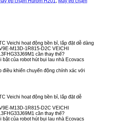
máy ép chậm Hurom H201
,
Máy ép chậm
 Veichi hoạt động bền bỉ, lắp đặt dễ dàng
r V9E-M13D-1R815-D2C VEICHI
013FHG33J69M1 cần thay thế?
 bật của robot hút bụi lau nhà Ecovacs
 điều khiển chuyển động chính xác với
 Veichi hoạt động bền bỉ, lắp đặt dễ
r V9E-M13D-1R815-D2C VEICHI
013FHG33J69M1 cần thay thế?
 bật của robot hút bụi lau nhà Ecovacs