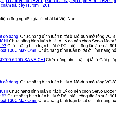
y ép chậm Hurom H201
,
Đánh giá máy ép chậm Hurom H201
,
 chậm trái cây Hurom H201
iện công nghiệp giá tốt nhất tại Việt Nam.
ặt dễ dàng
Chức năng bình luận bị tắt
ở Mô-đun mở rộng VC-8TC
ICHI
Chức năng bình luận bị tắt
ở Lý do nên chọn Servo Moto
thế?
Chức năng bình luận bị tắt
ở Dấu hiệu công tắc áp suất 9
Deebot T30C Max Omni
Chức năng bình luận bị tắt
ở Tính năng nổi
vo SD700-6R0D-SA VEICHI
Chức năng bình luận bị tắt
ở Giải pháp
ặt dễ dàng
Chức năng bình luận bị tắt
ở Mô-đun mở rộng VC-8TC
ICHI
Chức năng bình luận bị tắt
ở Lý do nên chọn Servo Moto
thế?
Chức năng bình luận bị tắt
ở Dấu hiệu công tắc áp suất 9
Deebot T30C Max Omni
Chức năng bình luận bị tắt
ở Tính năng nổi