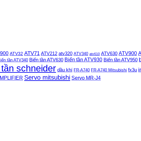
 900
ATV71
ATV900
A
ATV212
ATV630
ATV32
atv320
ATV340
atv610
Biến tần ATV930
Biến tần ATV630
Biến tần ATV950
iến tần ATV340
 tần schneider
i
dầu khí
fx3u
FR-A740
FR-A740 Mitsubishi
Servo mitsubishi
MPLIFIER
Servo MR-J4