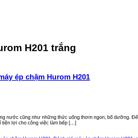
urom H201 trắng
m máy ép chậm Hurom H201
ung nước cũng như những thức uống thơm ngon, bổ dưỡng. Để p
iện lợi cho công việc làm bếp […]