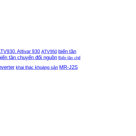
TV930. Altivar 930
biến tần
ATV950
biến tần chuyển đổi nguồn
Biến tần chế
nverter
MR-J2S
khai thác khoáng sản