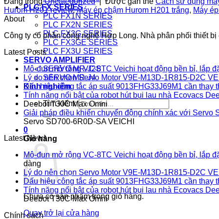
Đăng trong
Uncategorized
|
Được gắn thẻ
Cách sử dụng má
PLC FX SERIES
Hurom H201 review
,
Máy ép chậm Hurom H201 trắng
,
Máy ép
PLC FX1N SERIES
About
PLC FX2N SERIES
PLC FX3G SERIES
Công ty cổ phần công nghệ Hợp Long. Nhà phân phối thiết bị đ
PLC FX3GE SERIES
PLC FX3U SERIES
Latest Posts
SERVO AMPLIFIER
SERVO MR-J2S
Mô-đun mở rộng VC-8TC Veichi hoạt động bền bỉ, lắp đ
SERVO MR-J4
Lý do nên chọn Servo Motor V9E-M13D-1R815-D2C VE
Kinh nghiệm
Dấu hiệu công tắc áp suất 9013FHG33J69M1 cần thay 
Tính năng nổi bật của robot hút bụi lau nhà Ecovacs 
Tìm kiếm:
Deebot T30C Max Omni
Giải pháp điều khiển chuyển động chính xác với Ser
Servo SD700-6R0D-SA VEICHI
0
Latest News
Giỏ hàng
Mô-đun mở rộng VC-8TC Veichi hoạt động bền bỉ, lắp đ
dàng
Lý do nên chọn Servo Motor V9E-M13D-1R815-D2C VE
Dấu hiệu công tắc áp suất 9013FHG33J69M1 cần thay 
Tính năng nổi bật của robot hút bụi lau nhà Ecovacs 
Chưa có sản phẩm trong giỏ hàng.
Deebot T30C Max Omni
Quay trở lại cửa hàng
Chính sách