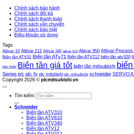
Chính sách bảo hành
Chính sách đổi trả
Chính sách thanh toán
Chính sách vận chuyển
Chính sách bảo mật
Điều khoản sử dụng
Tags
Altivar Process
Altivar 212
Altivar 32
Altivar 950
Altivar 340
altivar 610
Biến tần ATv71
Biến tần ATV212
Biến tần ATV32
biến tần atv320
B
biến
Biến tần giá tốt
biến tần mitsubishi
tạo máy
plc fx
Series
schneider
plc
SERVO A
plc mitsbishi
plc mitsubishi
Copyright 2026 ©
plcmitsubishi.vn
Tìm kiếm:
Schneider
Biến tần ATV310
Biến tần ATV610
Biến tần ATV340
Biến tần ATV12
Biến tần ATV212