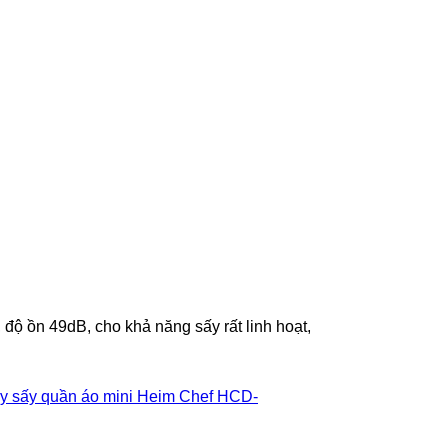
 ồn 49dB, cho khả năng sấy rất linh hoạt,
y sấy quần áo mini Heim Chef HCD-