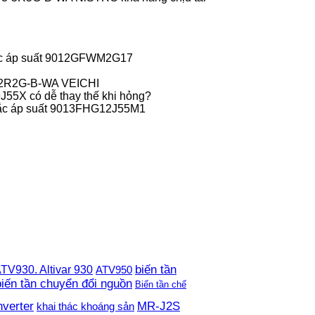
c áp suất 9012GFWM2G17
-2R2G-B-WA VEICHI
55X có dễ thay thế khi hỏng?
ắc áp suất 9013FHG12J55M1
TV930. Altivar 930
biến tần
ATV950
biến tần chuyển đổi nguồn
Biến tần chế
nverter
MR-J2S
khai thác khoáng sản