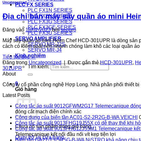
Uncategorized
PLC FX SERIES
PLC FX1N SERIES
Địa chỉ bán máy sấy quần áo mini He
PLC FX2N SERIES
PLC FX3G SERIES
PLC FX3GE SERIES
Đăng vào
18/02/2023
bởi
seopro
PLC FX3U SERIES
SERVO AMPLIFIER
Máy sấy quần áo mini Heim Chef HCD-301UPR là dòng sản phẩm
SERVO MR-J2S
cách có kiểm soát nên nhanh chóng làm khô các loại quần áo
SERVO MR-J4
Kinh nghiệm
Tiếp tục đọc
→
Đăng trong
Uncategorized
|
Được gắn thẻ
HCD-301UPR
,
He
Tìm kiếm:
301UPR
About
0
Công ty cổ phần công nghệ Hợp Long. Nhà phân phối thiết bị đ
Giỏ hàng
Latest Posts
Công tắc áp suất 9012GFWM2G17 Telemecanique đóng 
đóng cắt mạch điện chính xác
Công dụng của biến tần AC01-S2-2R2G-B-WA VEICHI
Công tắc áp suất 9013FHG19J55X có dễ thay thế khi h
Chưa có sản phẩm trong giỏ hàng.
Công tắc áp suất 9013FHG12J55M1 Telemecanique kết nối
Telemecanique kết nối đầu nối vít kẹp tiện lợi
Quay trở lại cửa hàng
Biến tần GA27-T3-5R5G-B-WA NiSTRO khả năng chịu t