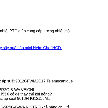
nhiệt PTC giúp cung cấp lượng nhiệt một
y sấy quần áo mini Heim Chef HCD-
c áp suất 9012GFWM2G17 Telemecanique
-2R2G-B-WA VEICHI
55X có dễ thay thế khi hỏng?
ắc áp suất 9013FHG12J55M1
T3-5R5G-B-WA NiSTRO khả năng chịu tải