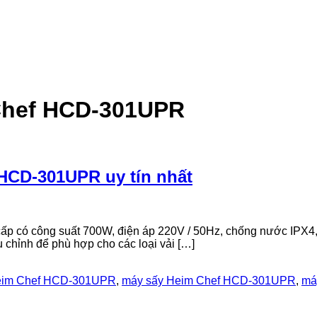
Chef HCD-301UPR
HCD-301UPR uy tín nhất
 có công suất 700W, điện áp 220V / 50Hz, chống nước IPX4, độ
 chỉnh để phù hợp cho các loại vải […]
im Chef HCD-301UPR
,
máy sấy Heim Chef HCD-301UPR
,
má