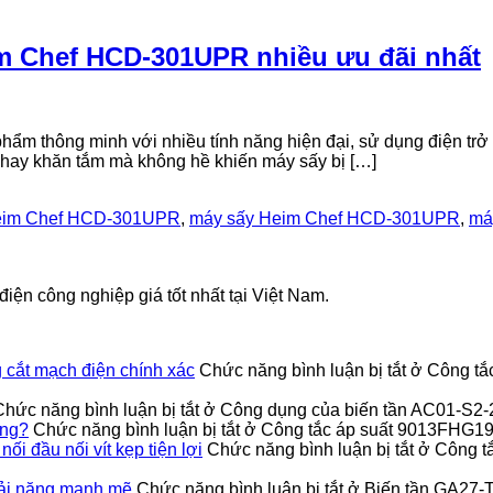
im Chef HCD-301UPR nhiều ưu đãi nhất
 thông minh với nhiều tính năng hiện đại, sử dụng điện trở 
 hay khăn tắm mà không hề khiến máy sấy bị […]
im Chef HCD-301UPR
,
máy sấy Heim Chef HCD-301UPR
,
má
iện công nghiệp giá tốt nhất tại Việt Nam.
cắt mạch điện chính xác
Chức năng bình luận bị tắt
ở Công tắ
Chức năng bình luận bị tắt
ở Công dụng của biến tần AC01-S2
ỏng?
Chức năng bình luận bị tắt
ở Công tắc áp suất 9013FHG19J
 đầu nối vít kẹp tiện lợi
Chức năng bình luận bị tắt
ở Công t
ải nặng mạnh mẽ
Chức năng bình luận bị tắt
ở Biến tần GA27-