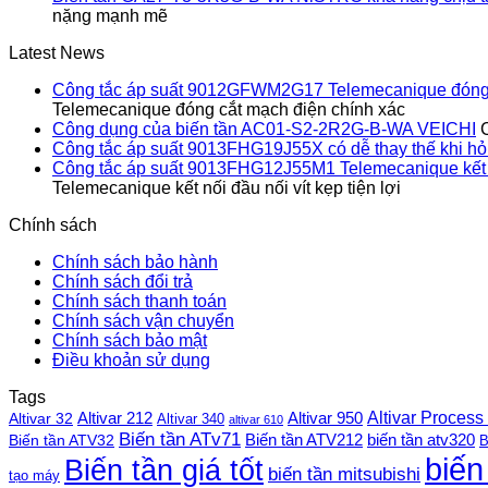
nặng mạnh mẽ
Latest News
Công tắc áp suất 9012GFWM2G17 Telemecanique đóng 
Telemecanique đóng cắt mạch điện chính xác
Công dụng của biến tần AC01-S2-2R2G-B-WA VEICHI
Công tắc áp suất 9013FHG19J55X có dễ thay thế khi h
Công tắc áp suất 9013FHG12J55M1 Telemecanique kết nối
Telemecanique kết nối đầu nối vít kẹp tiện lợi
Chính sách
Chính sách bảo hành
Chính sách đổi trả
Chính sách thanh toán
Chính sách vận chuyển
Chính sách bảo mật
Điều khoản sử dụng
Tags
Altivar Process
Altivar 212
Altivar 32
Altivar 950
Altivar 340
altivar 610
Biến tần ATv71
Biến tần ATV212
Biến tần ATV32
biến tần atv320
B
biến
Biến tần giá tốt
biến tần mitsubishi
tạo máy