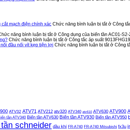
cắt mạch điện chính xác
Chức năng bình luận bị tắt
ở Công tắ
Chức năng bình luận bị tắt
ở Công dụng của biến tần AC01-S2
ỏng?
Chức năng bình luận bị tắt
ở Công tắc áp suất 9013FHG19J
 đầu nối vít kẹp tiện lợi
Chức năng bình luận bị tắt
ở Công t
 900
ATV71
ATV900
A
ATV212
ATV630
ATV32
atv320
ATV340
atv610
Biến tần ATV930
Biến tần ATV630
Biến tần ATV950
iến tần ATV340
 tần schneider
i
dầu khí
fx3u
FR-A740
FR-A740 Mitsubishi