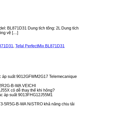
del: BL871D31 Dung tích tổng: 2L Dung tích
ộng vệ […]
L871D31
,
Tefal PerfectMix BL871D31
c áp suất 9012GFWM2G17 Telemecanique
-2R2G-B-WA VEICHI
55X có dễ thay thế khi hỏng?
ắc áp suất 9013FHG12J55M1
T3-5R5G-B-WA NiSTRO khả năng chịu tải