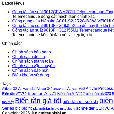
Latest News
Công tắc áp suất 9012GFWM2G17 Telemecanique đóng 
Telemecanique đóng cắt mạch điện chính xác
Công dụng của biến tần AC01-S2-2R2G-B-WA VEICHI
Công tắc áp suất 9013FHG19J55X có dễ thay thế khi h
Công tắc áp suất 9013FHG12J55M1 Telemecanique kết nối
Telemecanique kết nối đầu nối vít kẹp tiện lợi
Chính sách
Chính sách bảo hành
Chính sách đổi trả
Chính sách thanh toán
Chính sách vận chuyển
Chính sách bảo mật
Điều khoản sử dụng
Tags
Altivar Process
Altivar 212
Altivar 32
Altivar 950
Altivar 340
altivar 610
Biến tần ATv71
Biến tần ATV212
Biến tần ATV32
biến tần atv320
B
biến
Biến tần giá tốt
biến tần mitsubishi
tạo máy
plc fx
Series
schneider
plc
SERVO A
plc mitsbishi
plc mitsubishi
Copyright 2026 ©
plcmitsubishi.vn