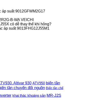
c áp suất 9012GFWM2G17
-2R2G-B-WA VEICHI
55X có dễ thay thế khi hỏng?
ắc áp suất 9013FHG12J55M1
TV930. Altivar 930
biến tần
ATV950
biến tần chuyển đổi nguồn
Biến tần chế
nverter
MR-J2S
khai thác khoáng sản