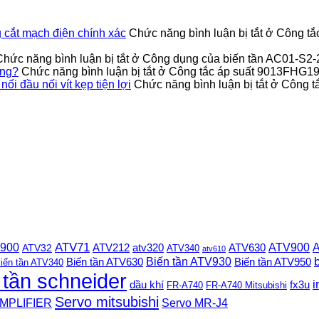
cắt mạch điện chính xác
Chức năng bình luận bị tắt
ở Công tắ
Chức năng bình luận bị tắt
ở Công dụng của biến tần AC01-S2
ỏng?
Chức năng bình luận bị tắt
ở Công tắc áp suất 9013FHG19J
 đầu nối vít kẹp tiện lợi
Chức năng bình luận bị tắt
ở Công t
 900
ATV71
ATV900
A
ATV212
ATV630
ATV32
atv320
ATV340
atv610
Biến tần ATV930
Biến tần ATV630
Biến tần ATV950
iến tần ATV340
 tần schneider
i
dầu khí
fx3u
FR-A740
FR-A740 Mitsubishi
Servo mitsubishi
MPLIFIER
Servo MR-J4