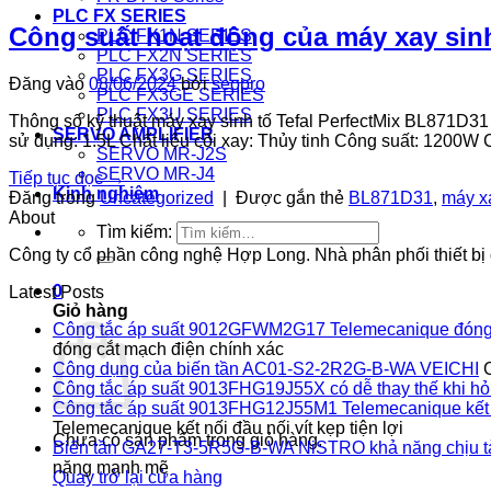
PLC FX SERIES
Công suất hoạt động của máy xay sinh
PLC FX1N SERIES
PLC FX2N SERIES
PLC FX3G SERIES
Đăng vào
08/06/2024
bởi
seopro
PLC FX3GE SERIES
PLC FX3U SERIES
Thông số kỹ thuật máy xay sinh tố Tefal PerfectMix BL871D3
SERVO AMPLIFIER
sử dụng: 1.5L Chất liệu cối xay: Thủy tinh Công suất: 1200W
SERVO MR-J2S
SERVO MR-J4
Tiếp tục đọc
→
Kinh nghiệm
Đăng trong
Uncategorized
|
Được gắn thẻ
BL871D31
,
máy x
About
Tìm kiếm:
Công ty cổ phần công nghệ Hợp Long. Nhà phân phối thiết bị đ
0
Latest Posts
Giỏ hàng
Công tắc áp suất 9012GFWM2G17 Telemecanique đóng 
đóng cắt mạch điện chính xác
Công dụng của biến tần AC01-S2-2R2G-B-WA VEICHI
Công tắc áp suất 9013FHG19J55X có dễ thay thế khi h
Công tắc áp suất 9013FHG12J55M1 Telemecanique kết nối
Telemecanique kết nối đầu nối vít kẹp tiện lợi
Chưa có sản phẩm trong giỏ hàng.
Biến tần GA27-T3-5R5G-B-WA NiSTRO khả năng chịu t
nặng mạnh mẽ
Quay trở lại cửa hàng