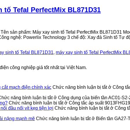
 tố Tefal PerfectMix BL871D31
1 Tên sản phẩm: Máy xay sinh tố Tefal PerfectMix BL871D31 Mo
 Công nghệ: Powerlix Technology 3 chế độ: Xay đá Sinh tố Tự đ
ay sinh tố Tefal BL871D31
,
máy xay sinh tố Tefal PerfectMix B
iện công nghiệp giá tốt nhất tại Việt Nam.
cắt mạch điện chính xác
Chức năng bình luận bị tắt
ở Công tắ
Chức năng bình luận bị tắt
ở Công dụng của biến tần AC01-S2
ỏng?
Chức năng bình luận bị tắt
ở Công tắc áp suất 9013FHG19J
 đầu nối vít kẹp tiện lợi
Chức năng bình luận bị tắt
ở Công t
ải nặng mạnh mẽ
Chức năng bình luận bị tắt
ở Biến tần GA27-