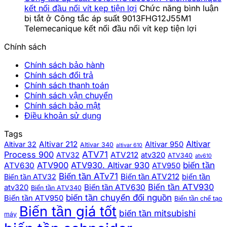
kết nối đầu nối vít kẹp tiện lợi
Chức năng bình luận
bị tắt
ở Công tắc áp suất 9013FHG12J55M1
Telemecanique kết nối đầu nối vít kẹp tiện lợi
Chính sách
Chính sách bảo hành
Chính sách đổi trả
Chính sách thanh toán
Chính sách vận chuyển
Chính sách bảo mật
Điều khoản sử dụng
Tags
Altivar
Altivar 212
Altivar 32
Altivar 950
Altivar 340
altivar 610
ATV71
Process 900
ATV212
ATV32
atv320
ATV340
atv610
biến tần
ATV900
ATV930. Altivar 930
ATV630
ATV950
Biến tần ATv71
Biến tần ATV212
Biến tần ATV32
biến tần
Biến tần ATV930
Biến tần ATV630
atv320
Biến tần ATV340
biến tần chuyển đổi nguồn
Biến tần ATV950
Biến tần chế tạo
Biến tần giá tốt
biến tần mitsubishi
máy