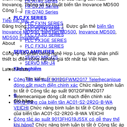
FR-A740 Series
Inovance. Thông số kỹ thuật biến tần Inovance MD500
FR-D720 Series
Công […]
FR-D740 Series
PLC FX SERIES
Tiếp tục đọc
→
PLC FX1N SERIES
Đăng trong
Uncategorized
|
Được gắn thẻ
biến tần
PLC FX2N SERIES
Inovance MD500
,
biến tần MD500
,
Inovance MD500
,
PLC FX3G SERIES
MD500 Inovance
PLC FX3GE SERIES
About
PLC FX3U SERIES
SERVO AMPLIFIER
Công ty cổ phần công nghệ Hợp Long. Nhà phân phối
SERVO MR-J2S
thiết bị điện công nghiệp giá tốt nhất tại Việt Nam.
SERVO MR-J4
Kinh nghiệm
Latest Posts
Tìm kiếm:
Công tắc áp suất 9012GFWM2G17 Telemecanique
đóng cắt mạch điện chính xác
Chức năng bình luận
bị tắt
ở Công tắc áp suất 9012GFWM2G17
0
Telemecanique đóng cắt mạch điện chính xác
Giỏ hàng
Công dụng của biến tần AC01-S2-2R2G-B-WA
VEICHI
Chức năng bình luận bị tắt
ở Công dụng
của biến tần AC01-S2-2R2G-B-WA VEICHI
Công tắc áp suất 9013FHG19J55X có dễ thay thế
khi hỏng?
Chức năng bình luận bị tắt
ở Công tắc áp