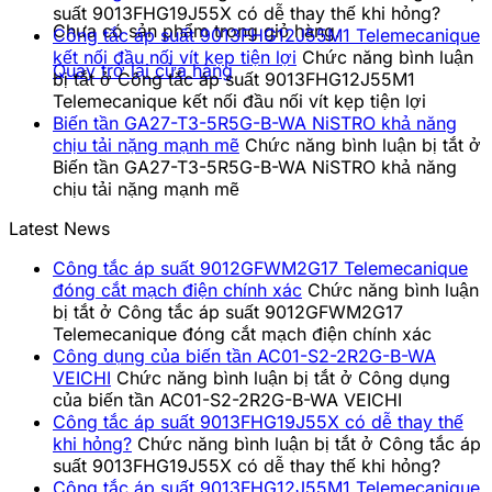
suất 9013FHG19J55X có dễ thay thế khi hỏng?
Chưa có sản phẩm trong giỏ hàng.
Công tắc áp suất 9013FHG12J55M1 Telemecanique
kết nối đầu nối vít kẹp tiện lợi
Chức năng bình luận
Quay trở lại cửa hàng
bị tắt
ở Công tắc áp suất 9013FHG12J55M1
Telemecanique kết nối đầu nối vít kẹp tiện lợi
Biến tần GA27-T3-5R5G-B-WA NiSTRO khả năng
chịu tải nặng mạnh mẽ
Chức năng bình luận bị tắt
ở
Biến tần GA27-T3-5R5G-B-WA NiSTRO khả năng
chịu tải nặng mạnh mẽ
Latest News
Công tắc áp suất 9012GFWM2G17 Telemecanique
đóng cắt mạch điện chính xác
Chức năng bình luận
bị tắt
ở Công tắc áp suất 9012GFWM2G17
Telemecanique đóng cắt mạch điện chính xác
Công dụng của biến tần AC01-S2-2R2G-B-WA
VEICHI
Chức năng bình luận bị tắt
ở Công dụng
của biến tần AC01-S2-2R2G-B-WA VEICHI
Công tắc áp suất 9013FHG19J55X có dễ thay thế
khi hỏng?
Chức năng bình luận bị tắt
ở Công tắc áp
suất 9013FHG19J55X có dễ thay thế khi hỏng?
Công tắc áp suất 9013FHG12J55M1 Telemecanique