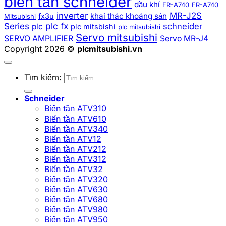
biến tần schneider
dầu khí
FR-A740
FR-A740
inverter
MR-J2S
khai thác khoáng sản
fx3u
Mitsubishi
plc fx
Series
schneider
plc
plc mitsbishi
plc mitsubishi
Servo mitsubishi
SERVO AMPLIFIER
Servo MR-J4
Copyright 2026 ©
plcmitsubishi.vn
Tìm kiếm:
Schneider
Biến tần ATV310
Biến tần ATV610
Biến tần ATV340
Biến tần ATV12
Biến tần ATV212
Biến tần ATV312
Biến tần ATV32
Biến tần ATV320
Biến tần ATV630
Biến tần ATV680
Biến tần ATV980
Biến tần ATV950