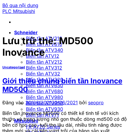
Bỏ qua nội dung
PLC Mitsubishi
Schneider
Lưu trữ thẻ:
MD500
Biến tần ATV310
Biến tần ATV610
Inovance
Biến tần ATV340
Biến tần ATV12
Biến tần ATV212
Biến tần ATV312
Uncategorized
Biến tần ATV32
Biến tần ATV320
Giới thiệu chung biến tần Inovance
Biến tần ATV630
MD500
Biến tần ATV680
Biến tần ATV980
Đăng vào
30/06/2021
30/06/2021
bởi
seopro
Biến tần ATV950
Biến tần ATV930
Biến tần Inovance MD500 có thiết kế tinh tế với kích
Biến tần ATV71
thước và trọng lượng nhỏ gọn thuộc dòng md500 có độ
Mitsubishi
bền cơ học cao, tuổi thọ lâu dài, nhiều tính năng được
FR-A720 Series
thêm mới và cải tiến vượt trội của hãng sản xuất