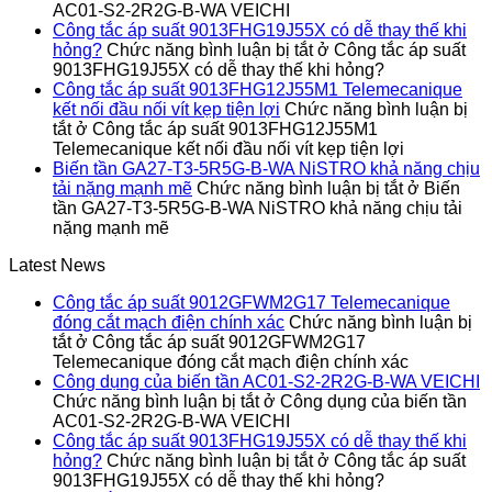
AC01-S2-2R2G-B-WA VEICHI
Công tắc áp suất 9013FHG19J55X có dễ thay thế khi
hỏng?
Chức năng bình luận bị tắt
ở Công tắc áp suất
9013FHG19J55X có dễ thay thế khi hỏng?
Công tắc áp suất 9013FHG12J55M1 Telemecanique
kết nối đầu nối vít kẹp tiện lợi
Chức năng bình luận bị
tắt
ở Công tắc áp suất 9013FHG12J55M1
Telemecanique kết nối đầu nối vít kẹp tiện lợi
Biến tần GA27-T3-5R5G-B-WA NiSTRO khả năng chịu
tải nặng mạnh mẽ
Chức năng bình luận bị tắt
ở Biến
tần GA27-T3-5R5G-B-WA NiSTRO khả năng chịu tải
nặng mạnh mẽ
Latest News
Công tắc áp suất 9012GFWM2G17 Telemecanique
đóng cắt mạch điện chính xác
Chức năng bình luận bị
tắt
ở Công tắc áp suất 9012GFWM2G17
Telemecanique đóng cắt mạch điện chính xác
Công dụng của biến tần AC01-S2-2R2G-B-WA VEICHI
Chức năng bình luận bị tắt
ở Công dụng của biến tần
AC01-S2-2R2G-B-WA VEICHI
Công tắc áp suất 9013FHG19J55X có dễ thay thế khi
hỏng?
Chức năng bình luận bị tắt
ở Công tắc áp suất
9013FHG19J55X có dễ thay thế khi hỏng?