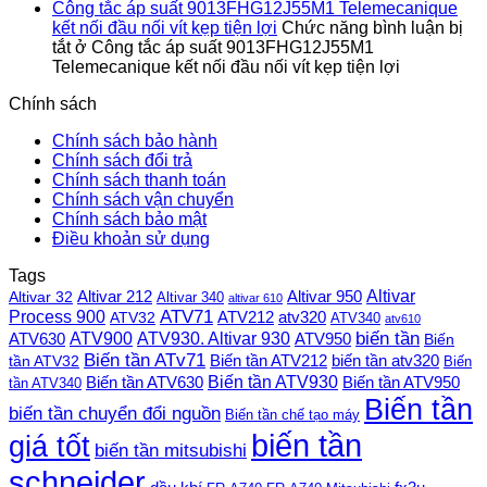
Công tắc áp suất 9013FHG12J55M1 Telemecanique
kết nối đầu nối vít kẹp tiện lợi
Chức năng bình luận bị
tắt
ở Công tắc áp suất 9013FHG12J55M1
Telemecanique kết nối đầu nối vít kẹp tiện lợi
Chính sách
Chính sách bảo hành
Chính sách đổi trả
Chính sách thanh toán
Chính sách vận chuyển
Chính sách bảo mật
Điều khoản sử dụng
Tags
Altivar
Altivar 212
Altivar 32
Altivar 950
Altivar 340
altivar 610
Process 900
ATV71
ATV212
ATV32
atv320
ATV340
atv610
ATV900
ATV930. Altivar 930
biến tần
ATV630
ATV950
Biến
Biến tần ATv71
Biến tần ATV212
tần ATV32
biến tần atv320
Biến
Biến tần ATV930
Biến tần ATV630
Biến tần ATV950
tần ATV340
Biến tần
biến tần chuyển đổi nguồn
Biến tần chế tạo máy
biến tần
giá tốt
biến tần mitsubishi
schneider