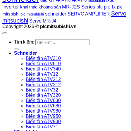
dầu khí
fx3u
FR-A740
FR-A740 Mitsubishi
plc fx
inverter
MR-J2S Series
khai thác khoáng sản
plc
plc
Servo
schneider
SERVO AMPLIFIER
mitsbishi
plc mitsubishi
mitsubishi
Servo MR-J4
Copyright 2026 ©
plcmitsubishi.vn
Tìm kiếm:
Schneider
Biến tần ATV310
Biến tần ATV610
Biến tần ATV340
Biến tần ATV12
Biến tần ATV212
Biến tần ATV312
Biến tần ATV32
Biến tần ATV320
Biến tần ATV630
Biến tần ATV680
Biến tần ATV980
Biến tần ATV950
Biến tần ATV930
Biến tần ATV71