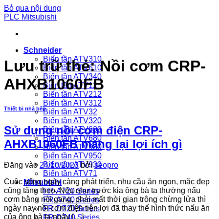
Bỏ qua nội dung
PLC Mitsubishi
Schneider
Biến tần ATV310
Lưu trữ thẻ:
Nồi cơm CRP-
Biến tần ATV610
Biến tần ATV340
AHXB1060FB
Biến tần ATV12
Biến tần ATV212
Biến tần ATV312
Thiết bị nhà bếp
Biến tần ATV32
Biến tần ATV320
Sử dụng nồi cơm điện CRP-
Biến tần ATV630
Biến tần ATV680
AHXB1060FB mang lại lợi ích gì
Biến tần ATV980
Biến tần ATV950
Biến tần ATV930
Đăng vào
24/10/2023
bởi
seopro
Biến tần ATV71
Cuộc sống ngày càng phát triển, nhu cầu ăn ngon, mặc đẹp
Mitsubishi
cũng tăng theo. Nếu như trước kia ông bà ta thường nấu
FR-A720 Series
cơm bằng nòi gang, phải mất thời gian trông chừng lửa thì
FR-A740 Series
ngày nay nồi cơm điện tiện lợi đã thay thế hình thức nấu ăn
FR-D720 Series
của ông bà ta ngày […]
FR-D740 Series