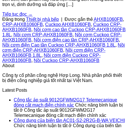
trọn vị, dinh dưỡng và đáp ứng […]
Tiếp tục đọc
→
Đăng trong
Thiết bị nhà bếp
|
Được gắn thẻ
AHXB1060FB
,
CRP-AHXB1060FB
,
Cuckoo AHXB1060FB
,
Cuckoo CRP-
AHXB1060FB
,
Nồi cơm cao tần Cuckoo CRP-AHXB1060FB
1.8L
,
Nồi cơm CRP-AHXB1060FB
,
Nồi cơm Cuckoo CRP-
AHXB1060FB
,
Nồi cơm điện cao tần CRP-AHXB1060FB
,
Nồi cơm điện Cao tần Cuckoo CRP-AHXB1060FB 1.8L
,
Nồi
cơm điện CRP-AHXB1060FB
,
Nồi cơm điện CRP-
AHXB1060FB 1.8L
,
Nồi cơm điện Cuckoo CRP-
AHXB1060FB
,
Nồi Cuckoo CRP-AHXB1060FB
About
Công ty cổ phần công nghệ Hợp Long. Nhà phân phối thiết
bị điện công nghiệp giá tốt nhất tại Việt Nam.
Latest Posts
Công tắc áp suất 9012GFWM2G17 Telemecanique
đóng cắt mạch điện chính xác
Chức năng bình luận bị
tắt
ở Công tắc áp suất 9012GFWM2G17
Telemecanique đóng cắt mạch điện chính xác
Công dụng của biến tần AC01-S2-2R2G-B-WA VEICHI
Chức năng bình luận bị tắt
ở Công dụng của biến tần