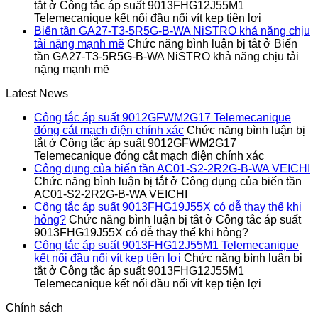
tắt
ở Công tắc áp suất 9013FHG12J55M1
Telemecanique kết nối đầu nối vít kẹp tiện lợi
Biến tần GA27-T3-5R5G-B-WA NiSTRO khả năng chịu
tải nặng mạnh mẽ
Chức năng bình luận bị tắt
ở Biến
tần GA27-T3-5R5G-B-WA NiSTRO khả năng chịu tải
nặng mạnh mẽ
Latest News
Công tắc áp suất 9012GFWM2G17 Telemecanique
đóng cắt mạch điện chính xác
Chức năng bình luận bị
tắt
ở Công tắc áp suất 9012GFWM2G17
Telemecanique đóng cắt mạch điện chính xác
Công dụng của biến tần AC01-S2-2R2G-B-WA VEICHI
Chức năng bình luận bị tắt
ở Công dụng của biến tần
AC01-S2-2R2G-B-WA VEICHI
Công tắc áp suất 9013FHG19J55X có dễ thay thế khi
hỏng?
Chức năng bình luận bị tắt
ở Công tắc áp suất
9013FHG19J55X có dễ thay thế khi hỏng?
Công tắc áp suất 9013FHG12J55M1 Telemecanique
kết nối đầu nối vít kẹp tiện lợi
Chức năng bình luận bị
tắt
ở Công tắc áp suất 9013FHG12J55M1
Telemecanique kết nối đầu nối vít kẹp tiện lợi
Chính sách