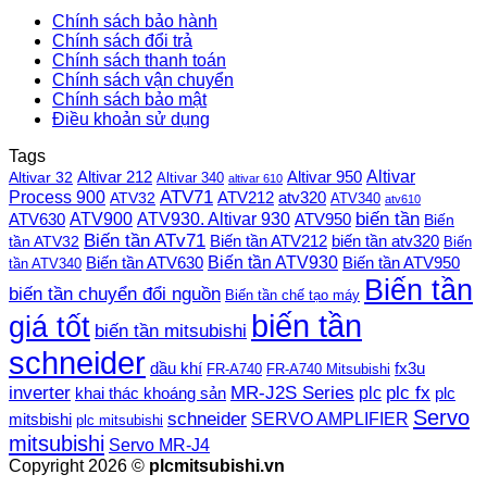
Chính sách bảo hành
Chính sách đổi trả
Chính sách thanh toán
Chính sách vận chuyển
Chính sách bảo mật
Điều khoản sử dụng
Tags
Altivar
Altivar 212
Altivar 32
Altivar 950
Altivar 340
altivar 610
Process 900
ATV71
ATV212
ATV32
atv320
ATV340
atv610
ATV900
ATV930. Altivar 930
biến tần
ATV630
ATV950
Biến
Biến tần ATv71
Biến tần ATV212
tần ATV32
biến tần atv320
Biến
Biến tần ATV930
Biến tần ATV630
Biến tần ATV950
tần ATV340
Biến tần
biến tần chuyển đổi nguồn
Biến tần chế tạo máy
biến tần
giá tốt
biến tần mitsubishi
schneider
dầu khí
fx3u
FR-A740
FR-A740 Mitsubishi
plc fx
inverter
MR-J2S Series
khai thác khoáng sản
plc
plc
Servo
schneider
SERVO AMPLIFIER
mitsbishi
plc mitsubishi
mitsubishi
Servo MR-J4
Copyright 2026 ©
plcmitsubishi.vn