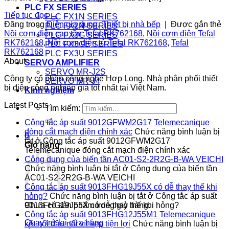
PLC FX SERIES
Tiếp tục đọc
→
PLC FX1N SERIES
Đăng trong
Điện gia dụng
,
Thiết bị nhà bếp
|
Được gắn thẻ
PLC FX2N SERIES
Nồi cơm điện cao tần Tefal RK762168
,
Nồi cơm điện Tefal
PLC FX3G SERIES
RK762168
,
Nồi cơm điện tử Tefal RK762168
,
Tefal
PLC FX3GE SERIES
RK762168
PLC FX3U SERIES
About
SERVO AMPLIFIER
SERVO MR-J2S
Công ty cổ phần công nghệ Hợp Long. Nhà phân phối thiết
SERVO MR-J4
bị điện công nghiệp giá tốt nhất tại Việt Nam.
Kinh nghiệm
Latest Posts
Tìm kiếm:
Công tắc áp suất 9012GFWM2G17 Telemecanique
đóng cắt mạch điện chính xác
Chức năng bình luận bị
0
tắt
ở Công tắc áp suất 9012GFWM2G17
Giỏ hàng
Telemecanique đóng cắt mạch điện chính xác
Công dụng của biến tần AC01-S2-2R2G-B-WA VEICHI
Chức năng bình luận bị tắt
ở Công dụng của biến tần
AC01-S2-2R2G-B-WA VEICHI
Công tắc áp suất 9013FHG19J55X có dễ thay thế khi
hỏng?
Chức năng bình luận bị tắt
ở Công tắc áp suất
Chưa có sản phẩm trong giỏ hàng.
9013FHG19J55X có dễ thay thế khi hỏng?
Công tắc áp suất 9013FHG12J55M1 Telemecanique
Quay trở lại cửa hàng
kết nối đầu nối vít kẹp tiện lợi
Chức năng bình luận bị