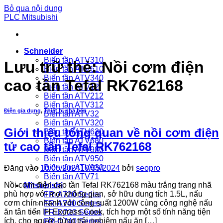
Bỏ qua nội dung
PLC Mitsubishi
Schneider
Biến tần ATV310
Lưu trữ thẻ:
Nồi cơm điện
Biến tần ATV610
Biến tần ATV340
cao tần Tefal RK762168
Biến tần ATV12
Biến tần ATV212
Biến tần ATV312
Điện gia dụng
,
Thiết bị nhà bếp
Biến tần ATV32
Biến tần ATV320
Giới thiệu tổng quan về nồi cơm điện
Biến tần ATV630
Biến tần ATV680
tử cao tần Tefal RK762168
Biến tần ATV980
Biến tần ATV950
Biến tần ATV930
Đăng vào
10/05/2024
10/05/2024
bởi
seopro
Biến tần ATV71
Nồi cơm điện cao tần Tefal RK762168 màu trắng trang nhã
Mitsubishi
phù hợp với mọi không gian, sở hữu dung tích 1.5L, nấu
FR-A720 Series
cơm chín nhanh với công suất 1200W cùng công nghệ nấu
FR-A740 Series
ăn tân tiến IH Express Cook, tích hợp một số tính năng tiện
FR-D720 Series
ích, cho người dùng trải nghiệm nấu ăn […]
FR-D740 Series