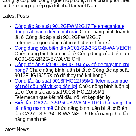
Công ty cổ phần công nghệ Hợp Long. Nhà phân phối thiết
bị điện công nghiệp giá tốt nhất tại Việt Nam.
Latest Posts
Công tắc áp suất 9012GFWM2G17 Telemecanique
đóng cắt mạch điện chính xác
Chức năng bình luận bị
tắt
ở Công tắc áp suất 9012GFWM2G17
Telemecanique đóng cắt mạch điện chính xác
Công dụng của biến tần AC01-S2-2R2G-B-WA VEICHI
Chức năng bình luận bị tắt
ở Công dụng của biến tần
AC01-S2-2R2G-B-WA VEICHI
Công tắc áp suất 9013FHG19J55X có dễ thay thế khi
hỏng?
Chức năng bình luận bị tắt
ở Công tắc áp suất
9013FHG19J55X có dễ thay thế khi hỏng?
Công tắc áp suất 9013FHG12J55M1 Telemecanique
kết nối đầu nối vít kẹp tiện lợi
Chức năng bình luận bị
tắt
ở Công tắc áp suất 9013FHG12J55M1
Telemecanique kết nối đầu nối vít kẹp tiện lợi
Biến tần GA27-T3-5R5G-B-WA NiSTRO khả năng chịu
tải nặng mạnh mẽ
Chức năng bình luận bị tắt
ở Biến
tần GA27-T3-5R5G-B-WA NiSTRO khả năng chịu tải
nặng mạnh mẽ
Latest News