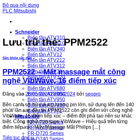
Bỏ qua nội dung
PLC Mitsubishi
Schneider
Biến tần ATV310
Lưu trữ thẻ:
PPM2522
Biến tần ATV610
Biến tần ATV340
Biến tần ATV12
Sức khỏe sắc đẹp
Biến tần ATV212
Biến tần ATV312
PPM2522 – Mát massage mắt công
Biến tần ATV32
Biến tần ATV320
nghệ VibWave, 16 điểm tiếp xúc
Biến tần ATV630
Biến tần ATV680
Biến tần ATV980
Đăng vào
28/05/2024
28/05/2024
bởi
seopro
Biến tần ATV950
Bên cạnh sở hữu dung lượng pin lớn, sử dụng lến đến 140
Biến tần ATV930
phút/ lần sạc đầy thì PPM2522 còn ghi điểm với công nghệ
Biến tần ATV71
VibWave, 16 điểm tiếp xúc – điểm đột phá tạo nên sự khác
Mitsubishi
biệt. Công nghệ massage VibWave – Hiệu quả trên từng
FR-A720 Series
điểm tiếp xúc Máy Massage Mắt Philips […]
FR-A740 Series
FR-D720 Series
Tiếp tục đọc
→
FR-D740 Series