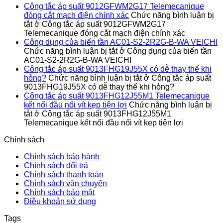
Công tắc áp suất 9012GFWM2G17 Telemecanique
đóng cắt mạch điện chính xác
Chức năng bình luận bị
tắt
ở Công tắc áp suất 9012GFWM2G17
Telemecanique đóng cắt mạch điện chính xác
Công dụng của biến tần AC01-S2-2R2G-B-WA VEICHI
Chức năng bình luận bị tắt
ở Công dụng của biến tần
AC01-S2-2R2G-B-WA VEICHI
Công tắc áp suất 9013FHG19J55X có dễ thay thế khi
hỏng?
Chức năng bình luận bị tắt
ở Công tắc áp suất
9013FHG19J55X có dễ thay thế khi hỏng?
Công tắc áp suất 9013FHG12J55M1 Telemecanique
kết nối đầu nối vít kẹp tiện lợi
Chức năng bình luận bị
tắt
ở Công tắc áp suất 9013FHG12J55M1
Telemecanique kết nối đầu nối vít kẹp tiện lợi
Chính sách
Chính sách bảo hành
Chính sách đổi trả
Chính sách thanh toán
Chính sách vận chuyển
Chính sách bảo mật
Điều khoản sử dụng
Tags