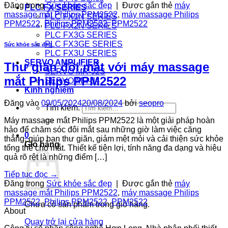
Đăng trong
Sức khỏe sắc đẹp
|
Được gắn thẻ
máy
PLC FX SERIES
massage mắt Philips PPM2522
,
máy massage Philips
PLC FX1N SERIES
PPM2522
,
Philips PPM2522
,
PPM2522
PLC FX2N SERIES
PLC FX3G SERIES
PLC FX3GE SERIES
Sức khỏe sắc đẹp
PLC FX3U SERIES
SERVO AMPLIFIER
Thư giãn đôi mắt với máy massage
SERVO MR-J2S
mắt Philips PPM2522
SERVO MR-J4
Kinh nghiệm
Đăng vào
09/05/2024
20/08/2024
bởi
seopro
Tìm kiếm:
Máy massage mắt Philips PPM2522 là một giải pháp hoàn
hảo để chăm sóc đôi mắt sau những giờ làm việc căng
0
thẳng, giúp bạn thư giãn, giảm mệt mỏi và cải thiện sức khỏe
Giỏ hàng
tổng thể cho mắt. Thiết kế tiện lợi, tính năng đa dạng và hiệu
quả rõ rệt là những điểm […]
Tiếp tục đọc
→
Đăng trong
Sức khỏe sắc đẹp
|
Được gắn thẻ
máy
massage mắt Philips PPM2522
,
máy massage Philips
PPM2522
,
Philips PPM2522
,
PPM2522
Chưa có sản phẩm trong giỏ hàng.
About
Quay trở lại cửa hàng