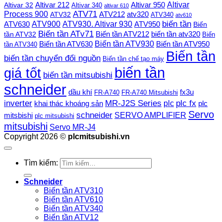
Altivar
Altivar 212
Altivar 32
Altivar 950
Altivar 340
altivar 610
Process 900
ATV71
ATV212
ATV32
atv320
ATV340
atv610
ATV900
ATV930. Altivar 930
biến tần
ATV630
ATV950
Biến
Biến tần ATv71
Biến tần ATV212
tần ATV32
biến tần atv320
Biến
Biến tần ATV930
Biến tần ATV630
Biến tần ATV950
tần ATV340
Biến tần
biến tần chuyển đổi nguồn
Biến tần chế tạo máy
biến tần
giá tốt
biến tần mitsubishi
schneider
dầu khí
fx3u
FR-A740
FR-A740 Mitsubishi
plc fx
inverter
MR-J2S Series
khai thác khoáng sản
plc
plc
Servo
schneider
SERVO AMPLIFIER
mitsbishi
plc mitsubishi
mitsubishi
Servo MR-J4
Copyright 2026 ©
plcmitsubishi.vn
Tìm kiếm:
Schneider
Biến tần ATV310
Biến tần ATV610
Biến tần ATV340
Biến tần ATV12