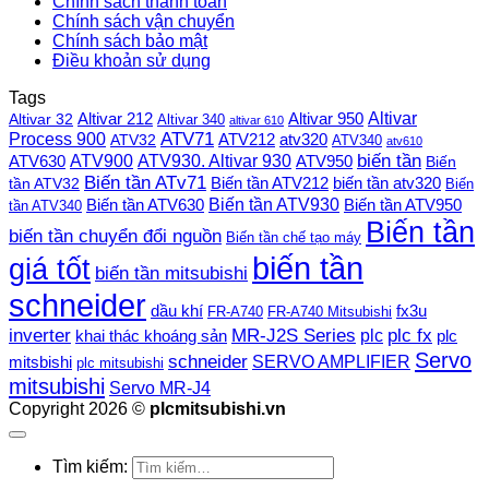
Chính sách thanh toán
Chính sách vận chuyển
Chính sách bảo mật
Điều khoản sử dụng
Tags
Altivar
Altivar 212
Altivar 32
Altivar 950
Altivar 340
altivar 610
Process 900
ATV71
ATV212
ATV32
atv320
ATV340
atv610
ATV900
ATV930. Altivar 930
biến tần
ATV630
ATV950
Biến
Biến tần ATv71
Biến tần ATV212
tần ATV32
biến tần atv320
Biến
Biến tần ATV930
Biến tần ATV630
Biến tần ATV950
tần ATV340
Biến tần
biến tần chuyển đổi nguồn
Biến tần chế tạo máy
biến tần
giá tốt
biến tần mitsubishi
schneider
dầu khí
fx3u
FR-A740
FR-A740 Mitsubishi
plc fx
inverter
MR-J2S Series
khai thác khoáng sản
plc
plc
Servo
schneider
SERVO AMPLIFIER
mitsbishi
plc mitsubishi
mitsubishi
Servo MR-J4
Copyright 2026 ©
plcmitsubishi.vn
Tìm kiếm: