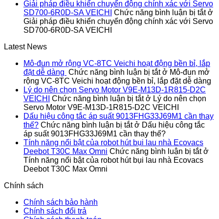
Giải pháp điều khiển chuyển động chính xác với Servo
SD700-6R0D-SA VEICHI
Chức năng bình luận bị tắt
ở
Giải pháp điều khiển chuyển động chính xác với Servo
SD700-6R0D-SA VEICHI
Latest News
Mô-đun mở rộng VC-8TC Veichi hoạt động bền bỉ, lắp
đặt dễ dàng
Chức năng bình luận bị tắt
ở Mô-đun mở
rộng VC-8TC Veichi hoạt động bền bỉ, lắp đặt dễ dàng
Lý do nên chọn Servo Motor V9E-M13D-1R815-D2C
VEICHI
Chức năng bình luận bị tắt
ở Lý do nên chọn
Servo Motor V9E-M13D-1R815-D2C VEICHI
Dấu hiệu công tắc áp suất 9013FHG33J69M1 cần thay
thế?
Chức năng bình luận bị tắt
ở Dấu hiệu công tắc
áp suất 9013FHG33J69M1 cần thay thế?
Tính năng nổi bật của robot hút bụi lau nhà Ecovacs
Deebot T30C Max Omni
Chức năng bình luận bị tắt
ở
Tính năng nổi bật của robot hút bụi lau nhà Ecovacs
Deebot T30C Max Omni
Chính sách
Chính sách bảo hành
Chính sách đổi trả