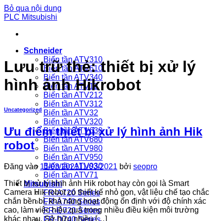
Bỏ qua nội dung
PLC Mitsubishi
Schneider
Biến tần ATV310
Lưu trữ thẻ:
thiết bị xử lý
Biến tần ATV610
Biến tần ATV340
hình ảnh Hikrobot
Biến tần ATV12
Biến tần ATV212
Biến tần ATV312
Uncategorized
Biến tần ATV32
Biến tần ATV320
Ưu điểm thiết bị xử lý hình ảnh Hik
Biến tần ATV630
Biến tần ATV680
robot
Biến tần ATV980
Biến tần ATV950
Biến tần ATV930
Đăng vào
11/03/2021
11/03/2021
bởi
seopro
Biến tần ATV71
Thiết bị xử lý hình ảnh Hik robot hay còn gọi là Smart
Mitsubishi
Camera Hik robot có thiết kế nhỏ gọn, vật liệu chế tạo chắc
FR-A720 Series
chắn bền bỉ, khả năng hoạt động ổn định với độ chính xác
FR-A740 Series
cao, làm việc hiệu quả trong nhiều điều kiện môi trường
FR-D720 Series
khác nhau. Sở hữu nhiều […]
FR-D740 Series