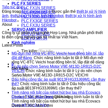
PLC FX SERIES
Tiếp tục đọc
→
PLC FX1N SERIES
Đăng trong
Uncategorized
|
Được gắn thẻ
thiết bị xử lý hình
PLC FX2N SERIES
ảnh
,
thiết bị xử lý hình ảnh Hik robot
,
thiết bị xử lý hình ảnh
PLC FX3G SERIES
Hikrobot
PLC FX3GE SERIES
About
PLC FX3U SERIES
SERVO AMPLIFIER
Công ty cổ phần công nghệ Hợp Long. Nhà phân phối thiết
SERVO MR-J2S
bị điện công nghiệp giá tốt nhất tại Việt Nam.
SERVO MR-J4
Kinh nghiệm
Latest Posts
Tìm kiếm:
Mô-đun mở rộng VC-8TC Veichi hoạt động bền bỉ, lắp
đặt dễ dàng
Chức năng bình luận bị tắt
ở Mô-đun mở
rộng VC-8TC Veichi hoạt động bền bỉ, lắp đặt dễ dàng
0
Lý do nên chọn Servo Motor V9E-M13D-1R815-D2C
Giỏ hàng
VEICHI
Chức năng bình luận bị tắt
ở Lý do nên chọn
Servo Motor V9E-M13D-1R815-D2C VEICHI
Dấu hiệu công tắc áp suất 9013FHG33J69M1 cần thay
thế?
Chức năng bình luận bị tắt
ở Dấu hiệu công tắc
áp suất 9013FHG33J69M1 cần thay thế?
Tính năng nổi bật của robot hút bụi lau nhà Ecovacs
Chưa có sản phẩm trong giỏ hàng.
Deebot T30C Max Omni
Chức năng bình luận bị tắt
ở
Tính năng nổi bật của robot hút bụi lau nhà Ecovacs
Quay trở lại cửa hàng
Deebot T30C Max Omni