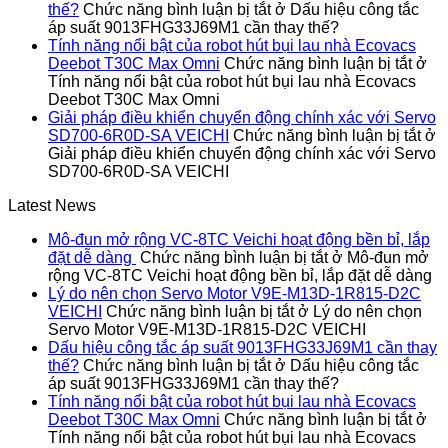
thế?
Chức năng bình luận bị tắt
ở Dấu hiệu công tắc
áp suất 9013FHG33J69M1 cần thay thế?
Tính năng nổi bật của robot hút bụi lau nhà Ecovacs
Deebot T30C Max Omni
Chức năng bình luận bị tắt
ở
Tính năng nổi bật của robot hút bụi lau nhà Ecovacs
Deebot T30C Max Omni
Giải pháp điều khiển chuyển động chính xác với Servo
SD700-6R0D-SA VEICHI
Chức năng bình luận bị tắt
ở
Giải pháp điều khiển chuyển động chính xác với Servo
SD700-6R0D-SA VEICHI
Latest News
Mô-đun mở rộng VC-8TC Veichi hoạt động bền bỉ, lắp
đặt dễ dàng
Chức năng bình luận bị tắt
ở Mô-đun mở
rộng VC-8TC Veichi hoạt động bền bỉ, lắp đặt dễ dàng
Lý do nên chọn Servo Motor V9E-M13D-1R815-D2C
VEICHI
Chức năng bình luận bị tắt
ở Lý do nên chọn
Servo Motor V9E-M13D-1R815-D2C VEICHI
Dấu hiệu công tắc áp suất 9013FHG33J69M1 cần thay
thế?
Chức năng bình luận bị tắt
ở Dấu hiệu công tắc
áp suất 9013FHG33J69M1 cần thay thế?
Tính năng nổi bật của robot hút bụi lau nhà Ecovacs
Deebot T30C Max Omni
Chức năng bình luận bị tắt
ở
Tính năng nổi bật của robot hút bụi lau nhà Ecovacs