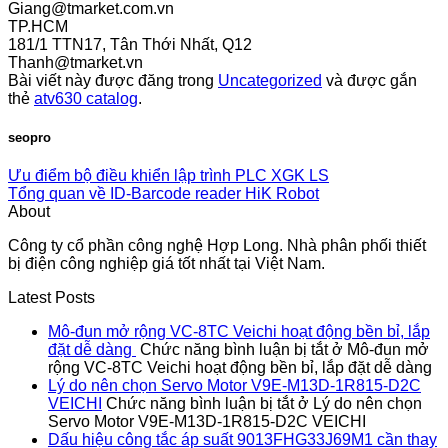
Giang@tmarket.com.vn
TP.HCM
181/1 TTN17, Tân Thới Nhất, Q12
Thanh@tmarket.vn
Bài viết này được đăng trong
Uncategorized
và được gắn
thẻ
atv630 catalog
.
seopro
Ưu điểm bộ điều khiển lập trình PLC XGK LS
Tổng quan về ID-Barcode reader HiK Robot
About
Công ty cổ phần công nghệ Hợp Long. Nhà phân phối thiết
bị điện công nghiệp giá tốt nhất tại Việt Nam.
Latest Posts
Mô-đun mở rộng VC-8TC Veichi hoạt động bền bỉ, lắp
đặt dễ dàng
Chức năng bình luận bị tắt
ở Mô-đun mở
rộng VC-8TC Veichi hoạt động bền bỉ, lắp đặt dễ dàng
Lý do nên chọn Servo Motor V9E-M13D-1R815-D2C
VEICHI
Chức năng bình luận bị tắt
ở Lý do nên chọn
Servo Motor V9E-M13D-1R815-D2C VEICHI
Dấu hiệu công tắc áp suất 9013FHG33J69M1 cần thay