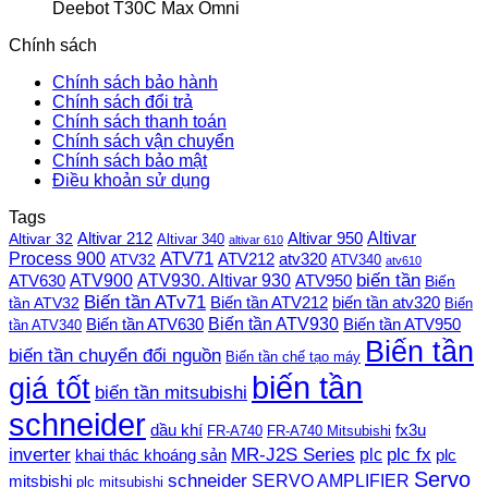
Deebot T30C Max Omni
Chính sách
Chính sách bảo hành
Chính sách đổi trả
Chính sách thanh toán
Chính sách vận chuyển
Chính sách bảo mật
Điều khoản sử dụng
Tags
Altivar
Altivar 212
Altivar 32
Altivar 950
Altivar 340
altivar 610
Process 900
ATV71
ATV212
ATV32
atv320
ATV340
atv610
ATV900
ATV930. Altivar 930
biến tần
ATV630
ATV950
Biến
Biến tần ATv71
Biến tần ATV212
tần ATV32
biến tần atv320
Biến
Biến tần ATV930
Biến tần ATV630
Biến tần ATV950
tần ATV340
Biến tần
biến tần chuyển đổi nguồn
Biến tần chế tạo máy
biến tần
giá tốt
biến tần mitsubishi
schneider
dầu khí
fx3u
FR-A740
FR-A740 Mitsubishi
plc fx
inverter
MR-J2S Series
khai thác khoáng sản
plc
plc
Servo
schneider
SERVO AMPLIFIER
mitsbishi
plc mitsubishi