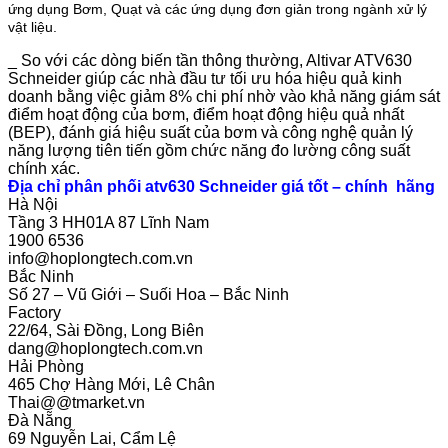
ứng dụng Bơm, Quạt và các ứng dụng đơn giản trong ngành xử lý
vật liệu.
_ So với các dòng biến tần thông thường, Altivar ATV630
Schneider giúp các nhà đầu tư tối ưu hóa hiệu quả kinh
doanh bằng việc giảm 8% chi phí nhờ vào khả năng giám sát
điểm hoạt động của bơm, điểm hoạt động hiệu quả nhất
(BEP), đánh giá hiệu suất của bơm và công nghệ quản lý
năng lượng tiên tiến gồm chức năng đo lường công suất
chính xác.
Địa chỉ phân phối atv630 Schneider giá tốt – chính hãng
Hà Nội
Tầng 3 HH01A 87 Lĩnh Nam
1900 6536
info@hoplongtech.com.vn
Bắc Ninh
Số 27 – Vũ Giới – Suối Hoa – Bắc Ninh
Factory
22/64, Sài Đồng, Long Biên
dang@hoplongtech.com.vn
Hải Phòng
465 Chợ Hàng Mới, Lê Chân
Thai@@tmarket.vn
Đà Nẵng
69 Nguyễn Lai, Cẩm Lệ