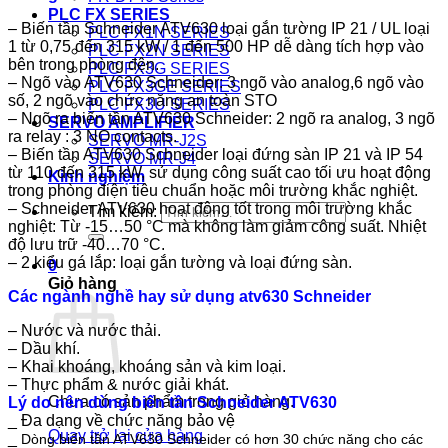
PLC FX SERIES
– Biến tần Schneider ATV630 loại gắn tường IP 21 / UL loại
PLC FX1N SERIES
1 từ 0,75 đến 315 kW / 1 đến 500 HP dễ dàng tích hợp vào
PLC FX2N SERIES
bên trong phòng đện.
PLC FX3G SERIES
– Ngõ vào ATV630 Schneider: 3 ngõ vào analog,6 ngõ vào
PLC FX3GE SERIES
số, 2 ngõ vào chức năng an toàn STO
PLC FX3U SERIES
– Ngõ ra biến tần ATV630 Schneider: 2 ngõ ra analog, 3 ngõ
SERVO AMPLIFIER
ra relay : 3 NO contacts.
SERVO MR-J2S
– Biến tần ATV630 Schneider loại đứng sàn IP 21 và IP 54
SERVO MR-J4
từ 110 đến 315 kW, sử dụng công suất cao tối ưu hoạt động
Kinh nghiệm
trong phòng điện tiêu chuẩn hoặc môi trường khắc nghiệt.
– Schneider ATV630 hoạt động tốt trong môi trường khắc
Tìm kiếm:
nghiệt: Từ -15…50 °C mà không làm giảm công suất. Nhiệt
độ lưu trữ -40…70 °C.
– 2 kiểu gá lắp: loại gắn tường và loại đứng sàn.
0
Giỏ hàng
Các ngành nghề hay sử dụng atv630 Schneider
– Nước và nước thải.
– Dầu khí.
– Khai khoáng, khoáng sản và kim loại.
– Thực phẩm & nước giải khát.
Chưa có sản phẩm trong giỏ hàng.
Lý do nên dùng biến tần Schneider ATV630
_ Đa dạng về chức năng bảo vệ
Quay trở lại cửa hàng
_
Dòng biến tần ATV630 Schneider có hơn 30 chức năng cho các