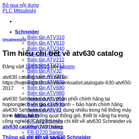
Bỏ qua nội dung
PLC Mitsubishi
Schneider
Biến tần ATV310
Uncategorized
Biến tần ATV610
Biến tần ATV340
Tìm hiểu chi tiết về atv630 catalog
Biến tần ATV12
Biến tần ATV212
Biến tần ATV312
Đăng vào
11/03/2021
bởi
seopro
Biến tần ATV32
Biến tần ATV320
atv630 catalog xem chi tiết tại:
Biến tần ATV630
https://hoplongtech.com/downloads/catalogatv-630-atv650-
Biến tần ATV680
2017
Biến tần ATV980
atv630 Schneider được phân phối chính hãng tại
Biến tần ATV950
hoplongtech với giá cạnh tranh – bảo hành chính hãng.
Biến tần ATV930
atv630 Schneider được sử dụng nhiều trong hệ thống máy
Biến tần ATV71
bơm nước, hệ thống quạt thông gió, thiết bị nâng hạ trong
Mitsubishi
công nghiệp. Cùng tìm hiểu chi tiết về atv630 Schneider và
FR-A720 Series
atv630 catalog
chính hãng:
FR-A740 Series
FR-D720 Series
Thông số chi tiết về atv630 Schneider
FR-D740 Series