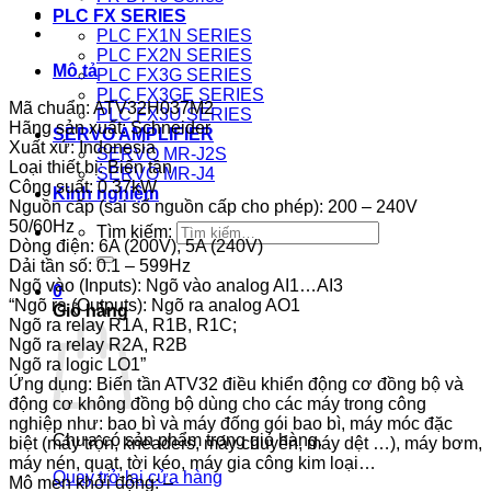
PLC FX SERIES
PLC FX1N SERIES
PLC FX2N SERIES
Mô tả
PLC FX3G SERIES
PLC FX3GE SERIES
Mã chuẩn: ATV32H037M2
PLC FX3U SERIES
Hãng sản xuất: Schneider
SERVO AMPLIFIER
Xuất xứ: Indonesia
SERVO MR-J2S
Loại thiết bị: Biến tần
SERVO MR-J4
Công suất: 0.37kW
Kinh nghiệm
Nguồn cấp (sai số nguồn cấp cho phép): 200 – 240V
50/60Hz
Tìm kiếm:
Dòng điện: 6A (200V), 5A (240V)
Dải tần số: 0.1 – 599Hz
Ngõ vào (Inputs): Ngõ vào analog AI1…AI3
0
“Ngõ ra (Outputs): Ngõ ra analog AO1
Giỏ hàng
Ngõ ra relay R1A, R1B, R1C;
Ngõ ra relay R2A, R2B
Ngõ ra logic LO1”
Ứng dụng: Biến tần ATV32 điều khiển động cơ đồng bộ và
động cơ không đồng bộ dùng cho các máy trong công
nghiệp như: bao bì và máy đống gói bao bì, máy móc đặc
Chưa có sản phẩm trong giỏ hàng.
biệt (máy trộn, kneaders, máy chuyển, máy dệt …), máy bơm,
máy nén, quạt, tời kéo, máy gia công kim loại…
Quay trở lại cửa hàng
Mô men khởi động: –