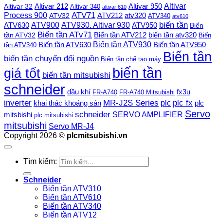
Altivar
Altivar 212
Altivar 32
Altivar 950
Altivar 340
altivar 610
Process 900
ATV71
ATV212
ATV32
atv320
ATV340
atv610
ATV900
ATV930. Altivar 930
biến tần
ATV630
ATV950
Biến
Biến tần ATv71
Biến tần ATV212
tần ATV32
biến tần atv320
Biến
Biến tần ATV930
Biến tần ATV630
Biến tần ATV950
tần ATV340
Biến tần
biến tần chuyển đổi nguồn
Biến tần chế tạo máy
biến tần
giá tốt
biến tần mitsubishi
schneider
dầu khí
fx3u
FR-A740
FR-A740 Mitsubishi
plc fx
inverter
MR-J2S Series
khai thác khoáng sản
plc
plc
Servo
schneider
SERVO AMPLIFIER
mitsbishi
plc mitsubishi
mitsubishi
Servo MR-J4
Copyright 2026 ©
plcmitsubishi.vn
Tìm kiếm:
Schneider
Biến tần ATV310
Biến tần ATV610
Biến tần ATV340
Biến tần ATV12