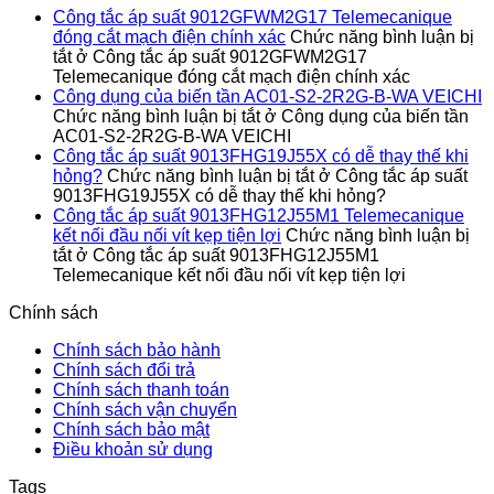
Công tắc áp suất 9012GFWM2G17 Telemecanique
đóng cắt mạch điện chính xác
Chức năng bình luận bị
tắt
ở Công tắc áp suất 9012GFWM2G17
Telemecanique đóng cắt mạch điện chính xác
Công dụng của biến tần AC01-S2-2R2G-B-WA VEICHI
Chức năng bình luận bị tắt
ở Công dụng của biến tần
AC01-S2-2R2G-B-WA VEICHI
Công tắc áp suất 9013FHG19J55X có dễ thay thế khi
hỏng?
Chức năng bình luận bị tắt
ở Công tắc áp suất
9013FHG19J55X có dễ thay thế khi hỏng?
Công tắc áp suất 9013FHG12J55M1 Telemecanique
kết nối đầu nối vít kẹp tiện lợi
Chức năng bình luận bị
tắt
ở Công tắc áp suất 9013FHG12J55M1
Telemecanique kết nối đầu nối vít kẹp tiện lợi
Chính sách
Chính sách bảo hành
Chính sách đổi trả
Chính sách thanh toán
Chính sách vận chuyển
Chính sách bảo mật
Điều khoản sử dụng
Tags