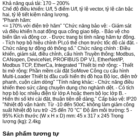
Khả năng quá tải: 170 – 200%
Chế độ điều khiển: U/f, 5 điểm U/f, tỷ lệ vector, tỷ lệ căn bậc
hai, tỷ lệ tiết kiệm năng lượng.
“Phanh hãm:
<= 170% với điện trở hãm" "Chức năng bảo vệ: - Giám sát
và điều khiển h.oạt động qua cổng giao tiếp. - Bảo vệ cho
biến tần và động cơ. - Được trang bị tính năng hãm tự động.
- Tích hợp bộ hiệu chỉnh PI,có thể chọn trước tốc độ cài đặt. -
Chức năng tự động dò thông số." Chức năng chính : Điều
khiển, giám sát, điều chỉnh, cấu hình Truyền thông: Modbus,
CANopen, DeviceNet, PROFIBUS DP V1, EtherNet/IP,
Modbus TCP, EtherCa, Integrated "Thiết bị mở rộng: - Thiết
bị mở rộng: Phần mềm cài đặt SoMove Công cụ cấu hình
Multi-Loader Thiết bị đầu cuối hiển thị đồ họa Bộ lọc, điện trở
phanh, cuộn cảm dòng" "Tính năng khác: - Chức năng điều
khiển theo sức căng chuyên dụng cho nghành dệt. - Có tích
hợp bộ lọc nhiễu điện từ lớp A hoặc them bộ lọc lớp B. -
Hiển thi số khi cài đặt, thuận tiện dễ dàng." Cấp bảo vệ: IP20
"Nhiệt độ vận hành: Từ -10 đến 50oC không làm giảm công
suất Nhiệt độ lưu trữ -25 đến 70 °C" Độ ẩm môi trường: 5 -
95% Kích thước (W x H x D) mm: 45 x 317 x 245 Trọng
lượng (kg): 2.4kg
Sản phẩm tương tự