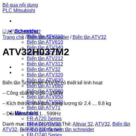
Bỏ qua nội dung
PLC Mitsubishi
Schneider
Biến tần ATV310
Trang chủ
/
Biến tần Schneider
/
Biến tần ATV32
Biến tần ATV610
Biến tần ATV340
ATV32H037M2
Biến tần ATV12
Biến tần ATV212
Biến tần ATV312
Biến tần ATV32
Biến tần ATV320
Biến tần ATV630
Biến tần Schneider ATV32 có thiết kế linh hoạt
Biến tần ATV680
Biến tần ATV980
– Công suất từ 0.18…15KW
Biến tần ATV950
Biến tần ATV930
– Kích thước nhỏ gọn, trọng lượng từ 2.4 … 8.8 kg
Biến tần ATV71
Mitsubishi
– Dải tần số từ 0.1…599Hz
FR-A720 Series
Danh mục:
Biến tần ATV32
Thẻ:
Altivar 32
,
ATV32
,
Biến tần
FR-A740 Series
ATV32
,
Biến tần giá tốt
,
biến tần schneider
FR-D720 Series
FR-D740 Series